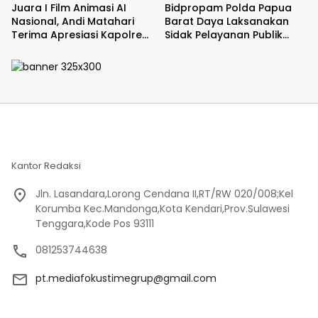
Juara I Film Animasi AI
Bidpropam Polda Papua
Nasional, Andi Matahari
Barat Daya Laksanakan
Terima Apresiasi Kapolres
Sidak Pelayanan Publik
Bulukumba
jajaran polres kab. sorong
di Polsek Salawati
Kantor Redaksi
Jln. Lasandara,Lorong Cendana II,RT/RW 020/008;Kel
Korumba Kec.Mandonga,Kota Kendari,Prov.Sulawesi
Tenggara,Kode Pos 93111
081253744638
pt.mediafokustimegrup@gmail.com