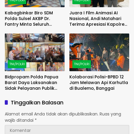
TNI/POLRI
TNI/POLRI
Kabagbinkar Biro SDM
Juara I Film Animasi AI
Polda Sulsel AKBP Dr.
Nasional, Andi Matahari
Fantry Minta Seluruh
Terima Apresiasi Kapolres
Ruangan Bersih Tanpa Ada
Bulukumba
Debu
TNI/POLRI
TNI/POLRI
Bidpropam Polda Papua
Kolaborasi Polisi-BPBD 12
Barat Daya Laksanakan
Jam Melawan Api Karhutla
Sidak Pelayanan Publik
di Bualemo, Banggai
jajaran polres kab. sorong
di Polsek Salawati
Tinggalkan Balasan
Alamat email Anda tidak akan dipublikasikan.
Ruas yang
wajib ditandai
*