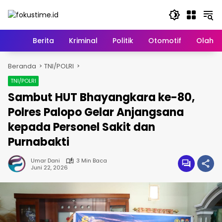
Langsung
ke
konten
Home
Berita
Kriminal
Politik
Otomotif
Olahr
Beranda
TNI/POLRI
TNI/POLRI
Sambut HUT Bhayangkara ke-80,
Polres Palopo Gelar Anjangsana
kepada Personel Sakit dan
Purnabakti
Umar Dani
3 Min Baca
Juni 22, 2026