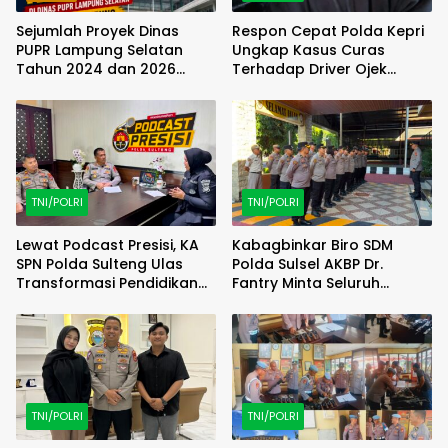
Sejumlah Proyek Dinas
Respon Cepat Polda Kepri
PUPR Lampung Selatan
Ungkap Kasus Curas
Tahun 2024 dan 2026
Terhadap Driver Ojek
Dilaporkan DPP KAMPUD Ke
Online Maxim, Pelaku
KEJATI Lampung
Berhasil Diamankan
TNI/POLRI
TNI/POLRI
Lewat Podcast Presisi, KA
Kabagbinkar Biro SDM
SPN Polda Sulteng Ulas
Polda Sulsel AKBP Dr.
Transformasi Pendidikan
Fantry Minta Seluruh
Polri Melalui Kurikulum OBE
Ruangan Bersih Tanpa Ada
Debu
TNI/POLRI
TNI/POLRI