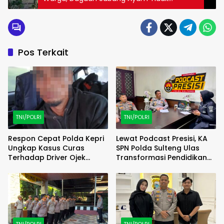
Ditemukan Saat Patroli
Pos Terkait
TNI/POLRI
TNI/POLRI
Respon Cepat Polda Kepri
Lewat Podcast Presisi, KA
Ungkap Kasus Curas
SPN Polda Sulteng Ulas
Terhadap Driver Ojek
Transformasi Pendidikan
Online Maxim, Pelaku
Polri Melalui Kurikulum OBE
Berhasil Diamankan