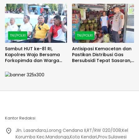
Semangat Berbagi
Pembangunan Kian
Menguat
TNI/POLRI
TNI/POLRI
Sambut HUT ke-81 RI,
Antisipasi Kemacetan dan
Kapolres Wajo Bersama
Pastikan Distribusi Gas
Forkopimda dan Warga
Bersubsidi Tepat Sasaran,
Meriahkan Lomba Balap
Polsek Majauleng Gelar
Karung
Patroli
Kantor Redaksi
Jln. Lasandara,Lorong Cendana II,RT/RW 020/008;Kel
Korumba Kec.Mandonga,Kota Kendari,Prov.Sulawesi