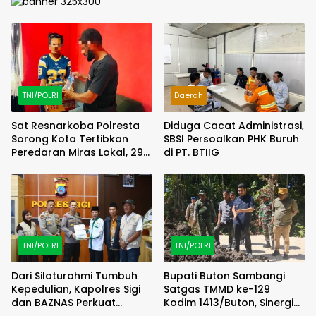
TNI/POLRI
Daerah
Sat Resnarkoba Polresta
Diduga Cacat Administrasi,
Sorong Kota Tertibkan
SBSI Persoalkan PHK Buruh
Peredaran Miras Lokal, 29
di PT. BTIIG
Liter Cap Tikus Diamankan
TNI/POLRI
TNI/POLRI
Dari Silaturahmi Tumbuh
Bupati Buton Sambangi
Kepedulian, Kapolres Sigi
Satgas TMMD ke-129
dan BAZNAS Perkuat
Kodim 1413/Buton, Sinergi