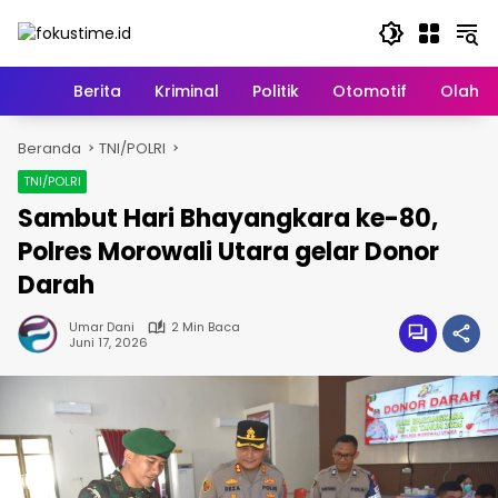
Langsung
ke
konten
Home
Berita
Kriminal
Politik
Otomotif
Olahr
Beranda
TNI/POLRI
TNI/POLRI
Sambut Hari Bhayangkara ke-80,
Polres Morowali Utara gelar Donor
Darah
Umar Dani
2 Min Baca
Juni 17, 2026