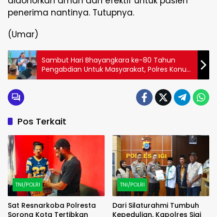
didonorkan aman dan efektif untuk pasien
penerima nantinya. Tutupnya.
(Umar)
Sambut Hari Bhayangkara ke-80 Tahun
Pengabdian Untuk Masyarakat, Polres Konut
Gelar Turnamen Tenis Kapolres Cup 2026
Pos Terkait
TNI/POLRI
TNI/POLRI
Sat Resnarkoba Polresta
Dari Silaturahmi Tumbuh
Sorong Kota Tertibkan
Kepedulian, Kapolres Sigi