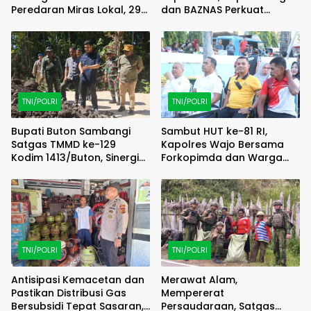
Peredaran Miras Lokal, 29
dan BAZNAS Perkuat
Liter Cap Tikus Diamankan
Semangat Berbagi
TNI/POLRI
TNI/POLRI
Bupati Buton Sambangi
Sambut HUT ke-81 RI,
Satgas TMMD ke-129
Kapolres Wajo Bersama
Kodim 1413/Buton, Sinergi
Forkopimda dan Warga
Pembangunan Kian
Meriahkan Lomba Balap
Menguat
Karung
TNI/POLRI
TNI/POLRI
Antisipasi Kemacetan dan
Merawat Alam,
Pastikan Distribusi Gas
Mempererat
Bersubsidi Tepat Sasaran,
Persaudaraan, Satgas