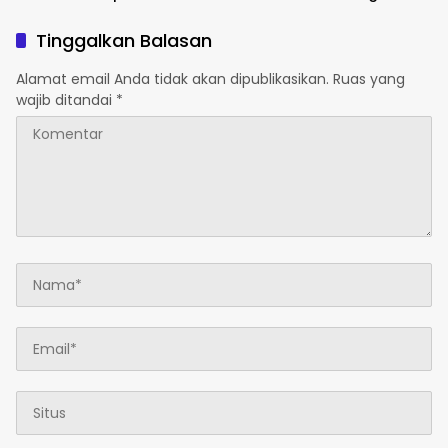
Polsek Majauleng Gelar
Yonif 2 Marinir dan Warga
Patroli
Enarotali Wujudkan Paniai
Tinggalkan Balasan
Bersih, Indonesia Asri
Alamat email Anda tidak akan dipublikasikan.
Ruas yang
wajib ditandai
*