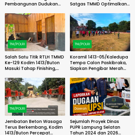
Pembangunan Dudukan
Satgas TMMD Optimalkan
Tandon Sumur Bor Demi
Progres di Lapangan
Kualitas Air Bersih
TNI/POLRI
TNI/POLRI
Salah Satu Titik RTLH TMMD
Koramil 1413-05/Kaledupa
Ke-129 Kodim 1413/Buton
Tempa Calon Paskibraka,
Masuki Tahap Finishing,
Siapkan Pengibar Merah
Wujud Hunian Layak Kian
Putih Berkarakter dan
Nyata
Disiplin
TNI/POLRI
Daerah
Jembatan Beton Wasaga
Sejumlah Proyek Dinas
Terus Berkembang, Kodim
PUPR Lampung Selatan
1413/Buton Percepat
Tahun 2024 dan 2026