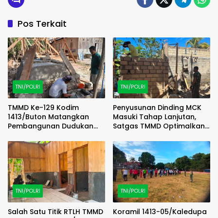
Pos Terkait
TNI/POLRI
TNI/POLRI
TMMD Ke-129 Kodim
Penyusunan Dinding MCK
1413/Buton Matangkan
Masuki Tahap Lanjutan,
Pembangunan Dudukan
Satgas TMMD Optimalkan
Tandon Sumur Bor Demi
Progres di Lapangan
Kualitas Air Bersih
TNI/POLRI
TNI/POLRI
Salah Satu Titik RTLH TMMD
Koramil 1413-05/Kaledupa