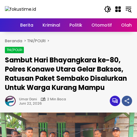
Langsung
ke
konten
Home
Berita
Kriminal
Politik
Otomotif
Olahr
Beranda
TNI/POLRI
TNI/POLRI
Sambut Hari Bhayangkara ke-80,
Polres Konawe Utara Gelar Baksos,
Ratusan Paket Sembako Disalurkan
Untuk Warga Kurang Mampu
Umar Dani
2 Min Baca
Juni 22, 2026