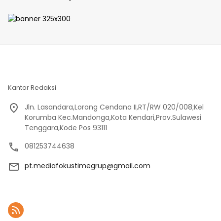
Penataan Akses
Dilaporkan DPP KAMPUD Ke
KEJATI Lampung
Kantor Redaksi
Jln. Lasandara,Lorong Cendana II,RT/RW 020/008;Kel
Korumba Kec.Mandonga,Kota Kendari,Prov.Sulawesi
Tenggara,Kode Pos 93111
081253744638
pt.mediafokustimegrup@gmail.com