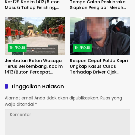
Ke-129 Kodim 1413/Buton
Tempa Calon Paskibraka,
Masuki Tahap Finishing,
Siapkan Pengibar Merah
Wujud Hunian Layak Kian
Putih Berkarakter dan
Nyata
Disiplin
TNI/POLRI
TNI/POLRI
Jembatan Beton Wasaga
Respon Cepat Polda Kepri
Terus Berkembang, Kodim
Ungkap Kasus Curas
1413/Buton Percepat
Terhadap Driver Ojek
Penataan Akses
Online Maxim, Pelaku
Berhasil Diamankan
Tinggalkan Balasan
Alamat email Anda tidak akan dipublikasikan.
Ruas yang
wajib ditandai
*