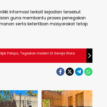
liki informasi terkait kejadian tersebut
lisian guna membantu proses penegakan
manan serta ketertiban masyarakat tetap
 Bpk Palopo, Tegaskan Insiden Di Gereja Wara