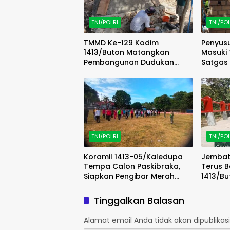
TNI/POLRI
TNI/POL
TMMD Ke-129 Kodim
Penyus
1413/Buton Matangkan
Masuki 
Pembangunan Dudukan
Satgas
Tandon Sumur Bor Demi
Progre
Kualitas Air Bersih
TNI/POLRI
TNI/POL
Koramil 1413-05/Kaledupa
Jembat
Tempa Calon Paskibraka,
Terus 
Siapkan Pengibar Merah
1413/Bu
Putih Berkarakter dan Disiplin
Penata
Tinggalkan Balasan
Alamat email Anda tidak akan dipublikasi