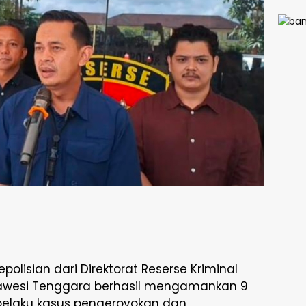
Calo
Paski
Siap
Pengi
Merah
Berka
dan D
epolisian dari Direktorat Reserse Kriminal
awesi Tenggara berhasil mengamankan 9
pelaku kasus pengeroyokan dan