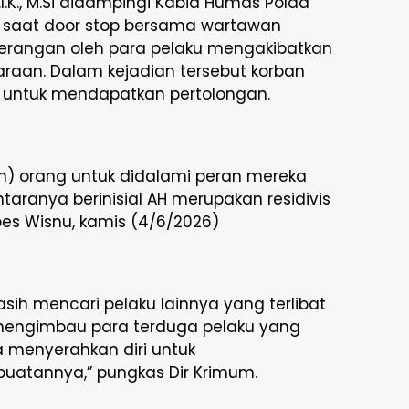
.I.K., M.Si didampingi Kabid Humas Polda
.I.K saat door stop bersama wartawan
yerangan oleh para pelaku mengakibatkan
araan. Dalam kejadian tersebut korban
t untuk mendapatkan pertolongan.
lan) orang untuk didalami peran mereka
aranya berinisial AH merupakan residivis
es Wisnu, kamis (4/6/2026)
masih mencari pelaku lainnya yang terlibat
 mengimbau para terduga pelaku yang
a menyerahkan diri untuk
atannya,” pungkas Dir Krimum.