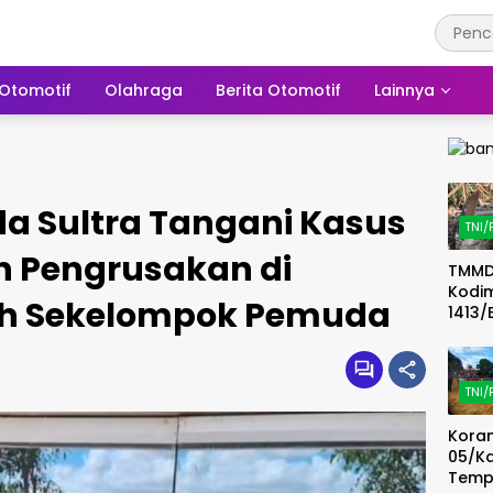
Otomotif
Olahraga
Berita Otomotif
Lainnya
da Sultra Tangani Kasus
TNI/
 Pengrusakan di
TMMD
Kodi
h Sekelompok Pemuda
1413/
Mata
Pemb
n Du
TNI/
Tand
Sumu
Koram
Demi
05/K
Kualit
Tem
Bersi