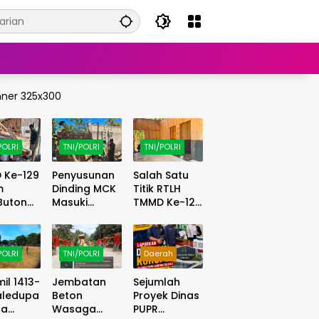
POLRI
TNI/POLRI
TNI/POLRI
 Ke-129
Penyusunan
Salah Satu
m
Dinding MCK
Titik RTLH
Buton
Masuki
TMMD Ke-129
ngkan
Tahap
Kodim
anguna
Lanjutan,
1413/Buton
dukan
Satgas
Masuki
POLRI
TNI/POLRI
Daerah
on
TMMD
Tahap
r Bor
Optimalkan
Finishing,
il 1413-
Jembatan
Sejumlah
Progres di
Wujud
aledupa
Beton
Proyek Dinas
as Air
Lapangan
Hunian Layak
pa
Wasaga
PUPR
h
Kian Nyata