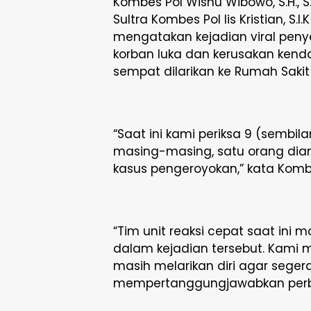
Kombes Pol Wisnu Wibowo, S.H., S
Sultra Kombes Pol Iis Kristian, S
mengatakan kejadian viral pen
korban luka dan kerusakan kend
sempat dilarikan ke Rumah Saki
“Saat ini kami periksa 9 (sembi
masing-masing, satu orang diant
kasus pengeroyokan,” kata Komb
“Tim unit reaksi cepat saat ini 
dalam kejadian tersebut. Kami
masih melarikan diri agar seger
mempertanggungjawabkan perbu