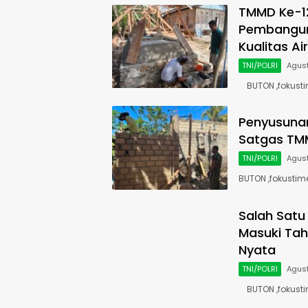
TMMD Ke-1
Pembangun
Kualitas Ai
TNI/POLRI
Agust
BUTON ,fokust
Penyusunan
Satgas TM
TNI/POLRI
Agust
BUTON ,fokustim
Salah Satu
Masuki Tah
Nyata
TNI/POLRI
Agust
BUTON ,fokustim