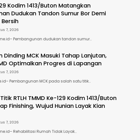
29 Kodim 1413/Buton Matangkan
an Dudukan Tandon Sumur Bor Demi
r Bersih
us 7, 2026
ime.id– Pembangunan dudukan tandon sumur…
 Dinding MCK Masuki Tahap Lanjutan,
MD Optimalkan Progres di Lapangan
us 7, 2026
e.id– Pembangunan MCK pada salah satu titik…
 Titik RTLH TMMD Ke-129 Kodim 1413/Buton
ap Finishing, Wujud Hunian Layak Kian
us 7, 2026
e.id– Rehabilitasi Rumah Tidak Layak…