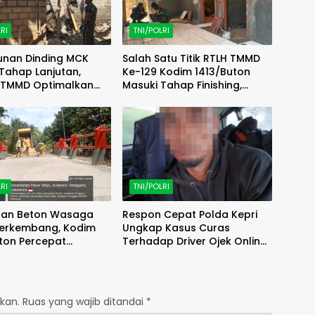
RI
TNI/POLRI
unan Dinding MCK
Salah Satu Titik RTLH TMMD
Tahap Lanjutan,
Ke-129 Kodim 1413/Buton
 TMMD Optimalkan
Masuki Tahap Finishing,
s di Lapangan
Wujud Hunian Layak Kian
Nyata
RI
TNI/POLRI
an Beton Wasaga
Respon Cepat Polda Kepri
Berkembang, Kodim
Ungkap Kasus Curas
ton Percepat
Terhadap Driver Ojek Online
an Akses
Maxim, Pelaku Berhasil
Diamankan
kan.
Ruas yang wajib ditandai
*