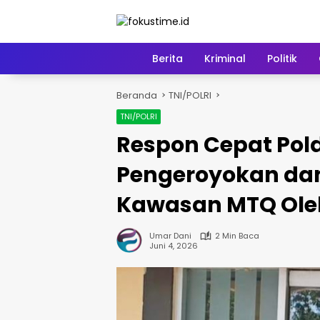
Langsung
ke
konten
Home
Berita
Kriminal
Politik
Beranda
TNI/POLRI
TNI/POLRI
Respon Cepat Pol
Pengeroyokan dan
Kawasan MTQ Ole
Umar Dani
2 Min Baca
Juni 4, 2026