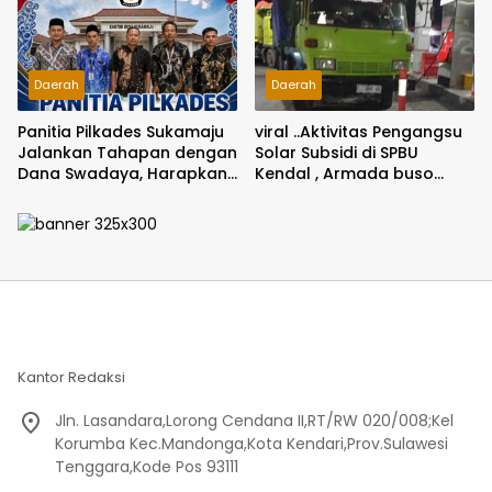
Daerah
Daerah
Panitia Pilkades Sukamaju
viral ..Aktivitas Pengangsu
Jalankan Tahapan dengan
Solar Subsidi di SPBU
Dana Swadaya, Harapkan
Kendal , Armada buso
Anggaran Segera
dengan kepala truck
Dicairkan
warna hijau dengan plat
bergonta ganti Jadi
Sorotan
Kantor Redaksi
Jln. Lasandara,Lorong Cendana II,RT/RW 020/008;Kel
Korumba Kec.Mandonga,Kota Kendari,Prov.Sulawesi
Tenggara,Kode Pos 93111