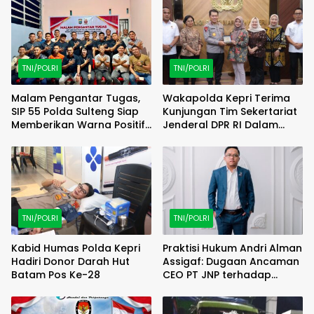
TNI/POLRI
TNI/POLRI
Malam Pengantar Tugas,
Wakapolda Kepri Terima
SIP 55 Polda Sulteng Siap
Kunjungan Tim Sekertariat
Memberikan Warna Positif
Jenderal DPR RI Dalam
di Satuan Wilayah
Diskusi Pemantauan
Pelaksanaan UU
Keimigrasian
TNI/POLRI
TNI/POLRI
Kabid Humas Polda Kepri
Praktisi Hukum Andri Alman
Hadiri Donor Darah Hut
Assigaf: Dugaan Ancaman
Batam Pos Ke-28
CEO PT JNP terhadap
Wartawan Harus Diproses
Hukum