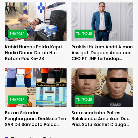
Pelaksanaan UU
Keimigrasian
TNI/POLRI
TNI/POLRI
Kabid Humas Polda Kepri
Praktisi Hukum Andri Alman
Hadiri Donor Darah Hut
Assigaf: Dugaan Ancaman
Batam Pos Ke-28
CEO PT JNP terhadap
Wartawan Harus Diproses
Hukum
TNI/POLRI
TNI/POLRI
Bukan Sekadar
Satresnarkoba Polres
Penghargaan, Dedikasi Tim
Bulukumba Amankan Dua
SAR Dit Samapta Polda
Pria, Satu Sachet Diduga
Sulsel dalam Evakuasi ATR
Sabu Turut Disita
42-500 Akhirnya