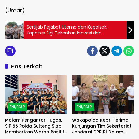
(Umar)
Sertijab Pejabat Utama dan Kapolsek,
Kapolres Sigi Tekankan Inovasi dan
Peningkatan Pelayanan
Pos Terkait
TNI/POLRI
TNI/POLRI
Malam Pengantar Tugas,
Wakapolda Kepri Terima
SIP 55 Polda Sulteng Siap
Kunjungan Tim Sekertariat
Memberikan Warna Positif
Jenderal DPR RI Dalam
di Satuan Wilayah
Diskusi Pemantauan