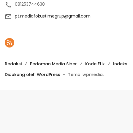
081253744638
pt.mediafokustimegrup@gmail.com
Redaksi
Pedoman Media Siber
Kode Etik
Indeks
Didukung oleh WordPress
-
Tema: wpmedia.