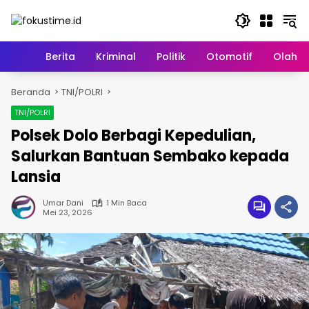
Langsung
ke
konten
Home
Berita
Kriminal
Politik
Otomotif
Olahr
Beranda
TNI/POLRI
TNI/POLRI
Polsek Dolo Berbagi Kepedulian,
Salurkan Bantuan Sembako kepada
Lansia
Umar Dani
1 Min Baca
Mei 23, 2026