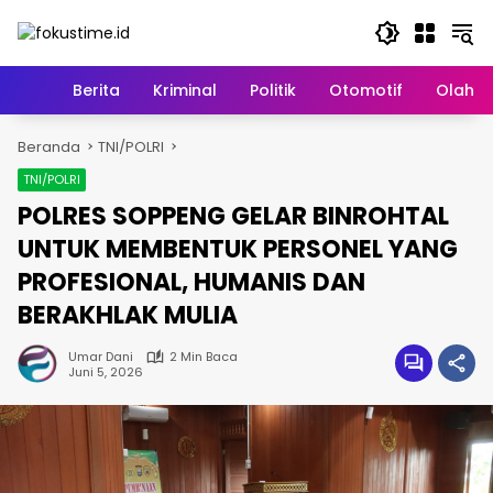
Langsung
ke
konten
Home
Berita
Kriminal
Politik
Otomotif
Olahr
Beranda
TNI/POLRI
TNI/POLRI
POLRES SOPPENG GELAR BINROHTAL
UNTUK MEMBENTUK PERSONEL YANG
PROFESIONAL, HUMANIS DAN
BERAKHLAK MULIA
Umar Dani
2 Min Baca
Juni 5, 2026