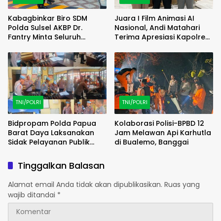
Kabagbinkar Biro SDM
Juara I Film Animasi AI
Polda Sulsel AKBP Dr.
Nasional, Andi Matahari
Fantry Minta Seluruh
Terima Apresiasi Kapolres
Ruangan Bersih Tanpa Ada
Bulukumba
Debu
TNI/POLRI
TNI/POLRI
Bidpropam Polda Papua
Kolaborasi Polisi-BPBD 12
Barat Daya Laksanakan
Jam Melawan Api Karhutla
Sidak Pelayanan Publik
di Bualemo, Banggai
jajaran polres kab. sorong
di Polsek Salawati
Tinggalkan Balasan
Alamat email Anda tidak akan dipublikasikan.
Ruas yang
wajib ditandai
*