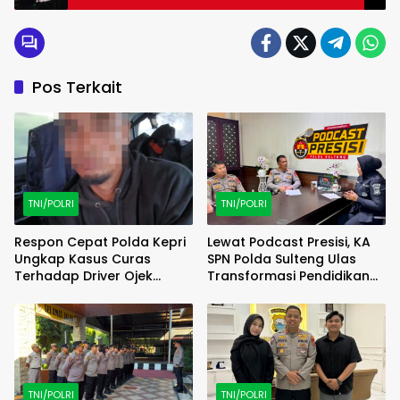
Pos Terkait
TNI/POLRI
TNI/POLRI
Respon Cepat Polda Kepri
Lewat Podcast Presisi, KA
Ungkap Kasus Curas
SPN Polda Sulteng Ulas
Terhadap Driver Ojek
Transformasi Pendidikan
Online Maxim, Pelaku
Polri Melalui Kurikulum OBE
Berhasil Diamankan
TNI/POLRI
TNI/POLRI