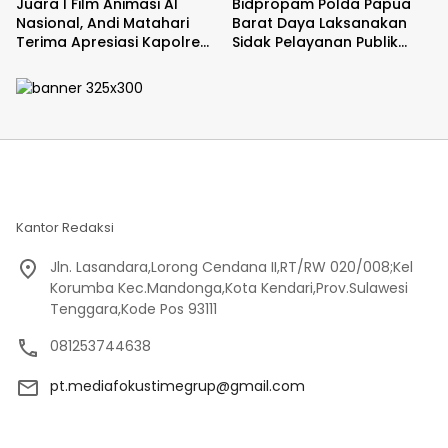
Juara I Film Animasi AI
Bidpropam Polda Papua
Nasional, Andi Matahari
Barat Daya Laksanakan
Terima Apresiasi Kapolres
Sidak Pelayanan Publik
Bulukumba
jajaran polres kab. sorong
di Polsek Salawati
Kantor Redaksi
Jln. Lasandara,Lorong Cendana II,RT/RW 020/008;Kel
Korumba Kec.Mandonga,Kota Kendari,Prov.Sulawesi
Tenggara,Kode Pos 93111
081253744638
pt.mediafokustimegrup@gmail.com