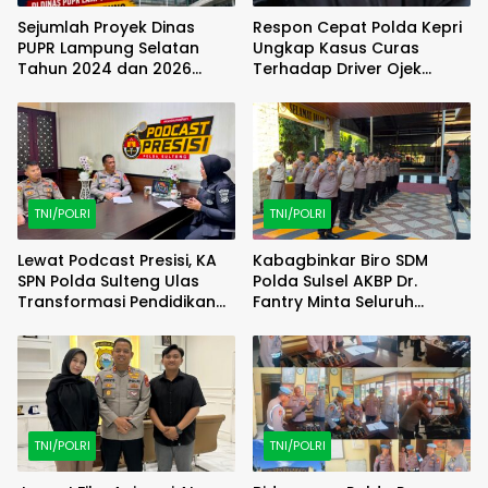
Sejumlah Proyek Dinas
Respon Cepat Polda Kepri
PUPR Lampung Selatan
Ungkap Kasus Curas
Tahun 2024 dan 2026
Terhadap Driver Ojek
Dilaporkan DPP KAMPUD Ke
Online Maxim, Pelaku
KEJATI Lampung
Berhasil Diamankan
TNI/POLRI
TNI/POLRI
Lewat Podcast Presisi, KA
Kabagbinkar Biro SDM
SPN Polda Sulteng Ulas
Polda Sulsel AKBP Dr.
Transformasi Pendidikan
Fantry Minta Seluruh
Polri Melalui Kurikulum OBE
Ruangan Bersih Tanpa Ada
Debu
TNI/POLRI
TNI/POLRI