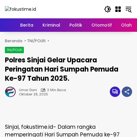
Langsung
ke
konten
Home
Berita
Kriminal
Politik
Otomotif
Olahr
Beranda
TNI/POLRI
TNI/POLRI
Polres Sinjai Gelar Upacara
Peringatan Hari Sumpah Pemuda
Ke-97 Tahun 2025.
Umar Dani
2 Min Baca
Oktober 28, 2025
Sinjai, fokustime.id- Dalam rangka
memperingati Hari Sumpah Pemuda ke-97