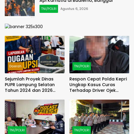
Api Karhutla di Bualemo, Banggai
TNI/POLRI
Agustus 6, 2026
Daerah
TNI/POLRI
Sejumlah Proyek Dinas
Respon Cepat Polda Kepri
PUPR Lampung Selatan
Ungkap Kasus Curas
Tahun 2024 dan 2026
Terhadap Driver Ojek
Dilaporkan DPP KAMPUD Ke
Online Maxim, Pelaku
KEJATI Lampung
Berhasil Diamankan
TNI/POLRI
TNI/POLRI