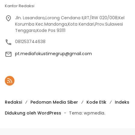
Kantor Redaksi
Jln. Lasandara,Lorong Cendana II,RT/RW 020/008;Kel
Korumba Kec.Mandonga,Kota Kendari,Prov.Sulawesi
Tenggara,Kode Pos 93111
081253744638
pt.mediafokustimegrup@gmail.com
Redaksi
Pedoman Media Siber
Kode Etik
Indeks
Didukung oleh WordPress
-
Tema: wpmedia.