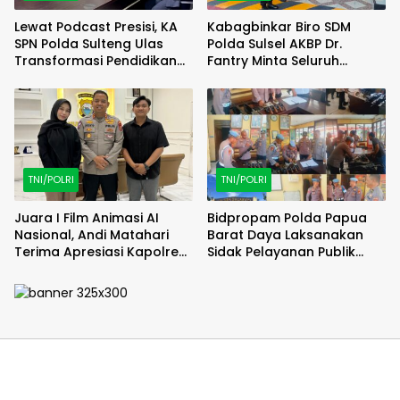
Lewat Podcast Presisi, KA
Kabagbinkar Biro SDM
SPN Polda Sulteng Ulas
Polda Sulsel AKBP Dr.
Transformasi Pendidikan
Fantry Minta Seluruh
Polri Melalui Kurikulum OBE
Ruangan Bersih Tanpa Ada
Debu
TNI/POLRI
TNI/POLRI
Juara I Film Animasi AI
Bidpropam Polda Papua
Nasional, Andi Matahari
Barat Daya Laksanakan
Terima Apresiasi Kapolres
Sidak Pelayanan Publik
Bulukumba
jajaran polres kab. sorong
di Polsek Salawati