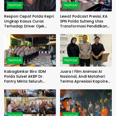
TNI/POLRI
TNI/POLRI
Respon Cepat Polda Kepri
Lewat Podcast Presisi, KA
Ungkap Kasus Curas
SPN Polda Sulteng Ulas
Terhadap Driver Ojek
Transformasi Pendidikan
Online Maxim, Pelaku
Polri Melalui Kurikulum OBE
Berhasil Diamankan
TNI/POLRI
TNI/POLRI
Kabagbinkar Biro SDM
Juara I Film Animasi AI
Polda Sulsel AKBP Dr.
Nasional, Andi Matahari
Fantry Minta Seluruh
Terima Apresiasi Kapolres
Ruangan Bersih Tanpa Ada
Bulukumba
Debu
TNI/POLRI
TNI/POLRI