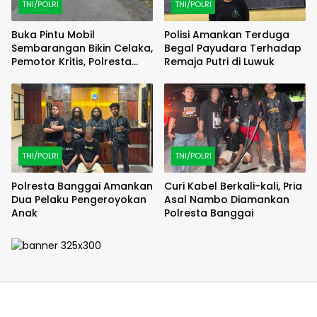
TNI/POLRI
TNI/POLRI
Buka Pintu Mobil
Polisi Amankan Terduga
Sembarangan Bikin Celaka,
Begal Payudara Terhadap
Pemotor Kritis, Polresta
Remaja Putri di Luwuk
Banggai Olah TKP
TNI/POLRI
TNI/POLRI
Polresta Banggai Amankan
Curi Kabel Berkali-kali, Pria
Dua Pelaku Pengeroyokan
Asal Nambo Diamankan
Anak
Polresta Banggai