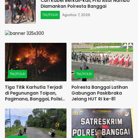
Curi Kabel Berkali-kali, Pria Asal Nambo
Diamankan Polresta Banggai
TNI/POLRI
Agustus 7, 2026
TNI/POLRI
TNI/POLRI
Tiga Titik Karhutla Terjadi
Polresta Banggai Latihan
di Pegunungan Toipan,
Gabungan Paskibraka
Pagimana, Banggai, Polisi
Jelang HUT RI ke-81
Bergerak Cepat