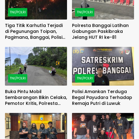
TNI/POLRI
TNI/POLRI
Tiga Titik Karhutla Terjadi
Polresta Banggai Latihan
di Pegunungan Toipan,
Gabungan Paskibraka
Pagimana, Banggai, Polisi
Jelang HUT RI ke-81
Bergerak Cepat
TNI/POLRI
TNI/POLRI
Buka Pintu Mobil
Polisi Amankan Terduga
Sembarangan Bikin Celaka,
Begal Payudara Terhadap
Pemotor Kritis, Polresta
Remaja Putri di Luwuk
Banggai Olah TKP