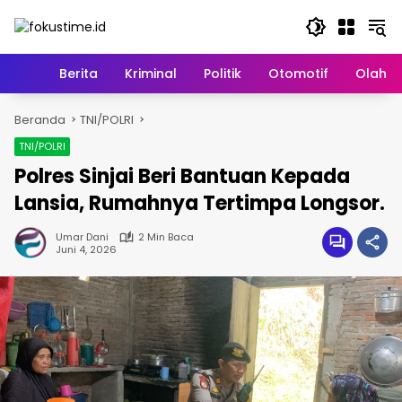
Langsung
ke
konten
Home
Berita
Kriminal
Politik
Otomotif
Olahr
Beranda
TNI/POLRI
TNI/POLRI
Polres Sinjai Beri Bantuan Kepada
Lansia, Rumahnya Tertimpa Longsor.
Umar Dani
2 Min Baca
Juni 4, 2026