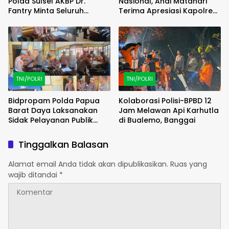
Polda Sulsel AKBP Dr.
Nasional, Andi Matahari
Fantry Minta Seluruh
Terima Apresiasi Kapolres
Ruangan Bersih Tanpa Ada
Bulukumba
Debu
TNI/POLRI
TNI/POLRI
Bidpropam Polda Papua
Kolaborasi Polisi-BPBD 12
Barat Daya Laksanakan
Jam Melawan Api Karhutla
Sidak Pelayanan Publik
di Bualemo, Banggai
jajaran polres kab. sorong
di Polsek Salawati
Tinggalkan Balasan
Alamat email Anda tidak akan dipublikasikan.
Ruas yang
wajib ditandai
*