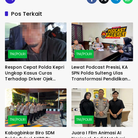
Pos Terkait
TNI/POLRI
TNI/POLRI
Respon Cepat Polda Kepri
Lewat Podcast Presisi, KA
Ungkap Kasus Curas
SPN Polda Sulteng Ulas
Terhadap Driver Ojek
Transformasi Pendidikan
Online Maxim, Pelaku
Polri Melalui Kurikulum OBE
Berhasil Diamankan
TNI/POLRI
TNI/POLRI
Kabagbinkar Biro SDM
Juara I Film Animasi AI