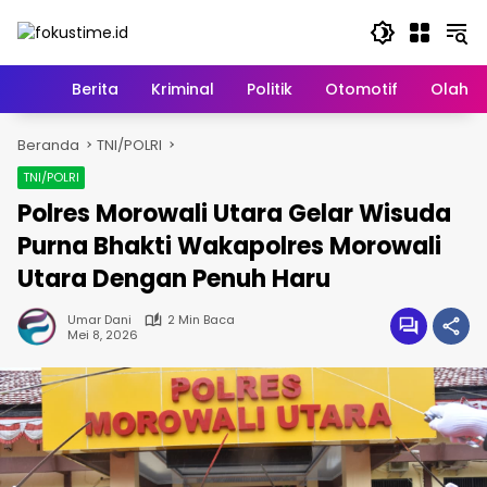
Langsung
ke
konten
Home
Berita
Kriminal
Politik
Otomotif
Olahr
Beranda
TNI/POLRI
TNI/POLRI
Polres Morowali Utara Gelar Wisuda
Purna Bhakti Wakapolres Morowali
Utara Dengan Penuh Haru
Umar Dani
2 Min Baca
Mei 8, 2026