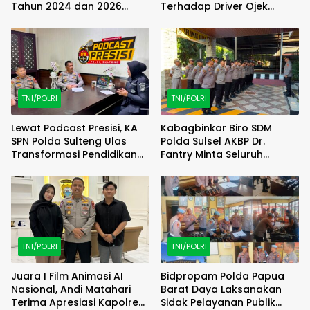
Tahun 2024 dan 2026
Terhadap Driver Ojek
Dilaporkan DPP KAMPUD Ke
Online Maxim, Pelaku
KEJATI Lampung
Berhasil Diamankan
TNI/POLRI
TNI/POLRI
Lewat Podcast Presisi, KA
Kabagbinkar Biro SDM
SPN Polda Sulteng Ulas
Polda Sulsel AKBP Dr.
Transformasi Pendidikan
Fantry Minta Seluruh
Polri Melalui Kurikulum OBE
Ruangan Bersih Tanpa Ada
Debu
TNI/POLRI
TNI/POLRI
Juara I Film Animasi AI
Bidpropam Polda Papua
Nasional, Andi Matahari
Barat Daya Laksanakan
Terima Apresiasi Kapolres
Sidak Pelayanan Publik