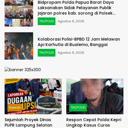
Bidpropam Polda Papua Barat Daya
Laksanakan Sidak Pelayanan Publik
jajaran polres kab. sorong di Polsek
Salawati
TNI/POLRI
Agustus 6, 2026
Kolaborasi Polisi-BPBD 12 Jam Melawan
Api Karhutla di Bualemo, Banggai
TNI/POLRI
Agustus 6, 2026
Daerah
TNI/POLRI
Sejumlah Proyek Dinas
Respon Cepat Polda Kepri
PUPR Lampung Selatan
Ungkap Kasus Curas