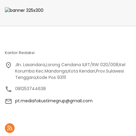
Bulukumba
jajaran polres kab. sorong
di Polsek Salawati
Kantor Redaksi
Jln. Lasandara,Lorong Cendana II,RT/RW 020/008;Kel
Korumba Kec.Mandonga,Kota Kendari,Prov.Sulawesi
Tenggara,Kode Pos 93111
081253744638
pt.mediafokustimegrup@gmail.com