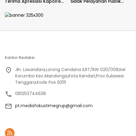
Terima Apresiasi Kapolres
Sidak Pelayanan Publik
Bulukumba
jajaran polres kab. sorong
di Polsek Salawati
Kantor Redaksi
Jln. Lasandara,Lorong Cendana II,RT/RW 020/008;Kel
Korumba Kec.Mandonga,Kota Kendari,Prov.Sulawesi
Tenggara,Kode Pos 93111
081253744638
pt.mediafokustimegrup@gmail.com