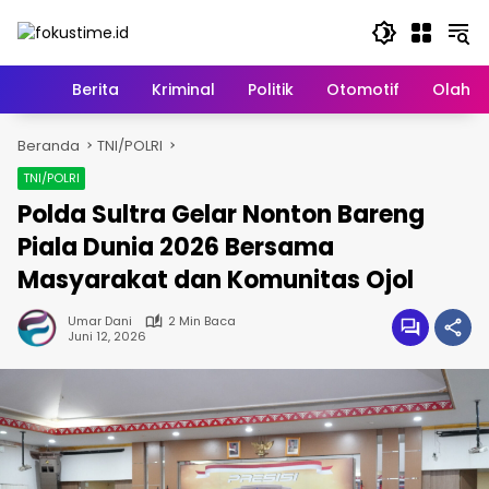
Langsung
ke
konten
Home
Berita
Kriminal
Politik
Otomotif
Olahr
Beranda
TNI/POLRI
TNI/POLRI
Polda Sultra Gelar Nonton Bareng
Piala Dunia 2026 Bersama
Masyarakat dan Komunitas Ojol
Umar Dani
2 Min Baca
Juni 12, 2026