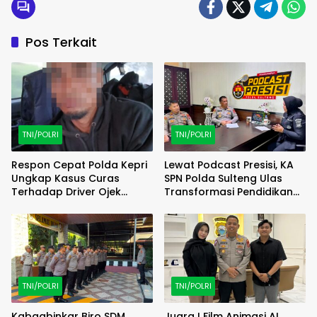
Pos Terkait
TNI/POLRI
TNI/POLRI
Respon Cepat Polda Kepri
Lewat Podcast Presisi, KA
Ungkap Kasus Curas
SPN Polda Sulteng Ulas
Terhadap Driver Ojek
Transformasi Pendidikan
Online Maxim, Pelaku
Polri Melalui Kurikulum OBE
Berhasil Diamankan
TNI/POLRI
TNI/POLRI
Kabagbinkar Biro SDM
Juara I Film Animasi AI