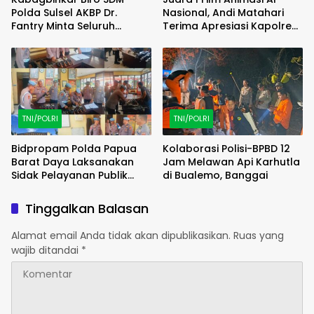
Polda Sulsel AKBP Dr.
Nasional, Andi Matahari
Fantry Minta Seluruh
Terima Apresiasi Kapolres
Ruangan Bersih Tanpa Ada
Bulukumba
Debu
TNI/POLRI
TNI/POLRI
Bidpropam Polda Papua
Kolaborasi Polisi-BPBD 12
Barat Daya Laksanakan
Jam Melawan Api Karhutla
Sidak Pelayanan Publik
di Bualemo, Banggai
jajaran polres kab. sorong
di Polsek Salawati
Tinggalkan Balasan
Alamat email Anda tidak akan dipublikasikan.
Ruas yang
wajib ditandai
*