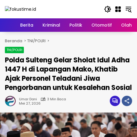
Langsung
ke
konten
Home
Berita
Kriminal
Politik
Otomotif
Olahr
Beranda
TNI/POLRI
TNI/POLRI
Polda Sulteng Gelar Sholat Idul Adha
1447 H di Lapangan Mako, Khatib
Ajak Personel Teladani Jiwa
Pengorbanan untuk Kesalehan Sosial
Umar Dani
3 Min Baca
Mei 27, 2026