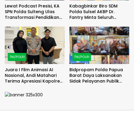
Lewat Podcast Presisi, KA
Kabagbinkar Biro SDM
SPN Polda Sulteng Ulas
Polda Sulsel AKBP Dr.
Transformasi Pendidikan
Fantry Minta Seluruh
Polri Melalui Kurikulum OBE
Ruangan Bersih Tanpa Ada
Debu
TNI/POLRI
TNI/POLRI
Juara I Film Animasi AI
Bidpropam Polda Papua
Nasional, Andi Matahari
Barat Daya Laksanakan
Terima Apresiasi Kapolres
Sidak Pelayanan Publik
Bulukumba
jajaran polres kab. sorong
di Polsek Salawati