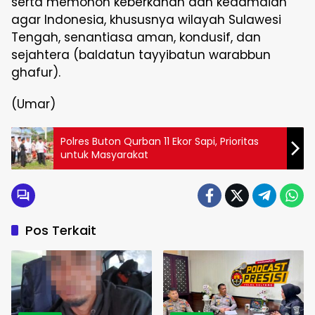
serta memohon keberkahan dan kedamaian
agar Indonesia, khususnya wilayah Sulawesi
Tengah, senantiasa aman, kondusif, dan
sejahtera (baldatun tayyibatun warabbun
ghafur).
(Umar)
Polres Buton Qurban 11 Ekor Sapi, Prioritas
untuk Masyarakat
Pos Terkait