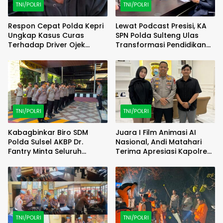
TNI/POLRI
TNI/POLRI
Respon Cepat Polda Kepri
Lewat Podcast Presisi, KA
Ungkap Kasus Curas
SPN Polda Sulteng Ulas
Terhadap Driver Ojek
Transformasi Pendidikan
Online Maxim, Pelaku
Polri Melalui Kurikulum OBE
Berhasil Diamankan
TNI/POLRI
TNI/POLRI
Kabagbinkar Biro SDM
Juara I Film Animasi AI
Polda Sulsel AKBP Dr.
Nasional, Andi Matahari
Fantry Minta Seluruh
Terima Apresiasi Kapolres
Ruangan Bersih Tanpa Ada
Bulukumba
Debu
TNI/POLRI
TNI/POLRI