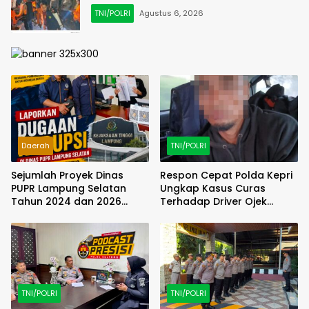
TNI/POLRI
Agustus 6, 2026
Daerah
TNI/POLRI
Sejumlah Proyek Dinas
Respon Cepat Polda Kepri
PUPR Lampung Selatan
Ungkap Kasus Curas
Tahun 2024 dan 2026
Terhadap Driver Ojek
Dilaporkan DPP KAMPUD Ke
Online Maxim, Pelaku
KEJATI Lampung
Berhasil Diamankan
TNI/POLRI
TNI/POLRI