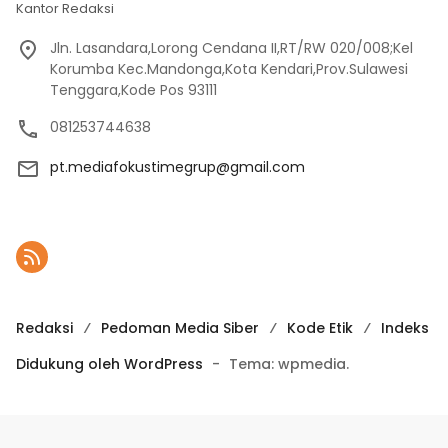
Kantor Redaksi
Jln. Lasandara,Lorong Cendana II,RT/RW 020/008;Kel
Korumba Kec.Mandonga,Kota Kendari,Prov.Sulawesi
Tenggara,Kode Pos 93111
081253744638
pt.mediafokustimegrup@gmail.com
Redaksi
Pedoman Media Siber
Kode Etik
Indeks
Didukung oleh WordPress
-
Tema: wpmedia.