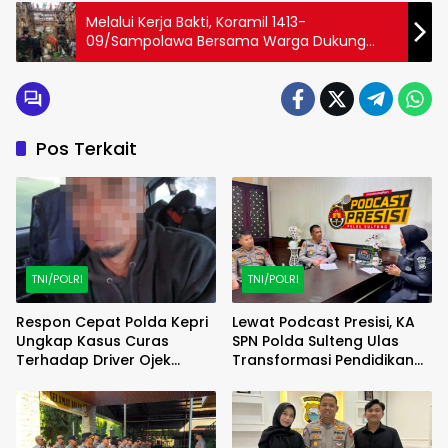
Melalui Kerja Bakti, Koramil 1413-
09/Sampolawa Bersama Warga Dukung
Pembangunan Masjid Nurul Iman
Pos Terkait
TNI/POLRI
TNI/POLRI
Respon Cepat Polda Kepri
Lewat Podcast Presisi, KA
Ungkap Kasus Curas
SPN Polda Sulteng Ulas
Terhadap Driver Ojek
Transformasi Pendidikan
Online Maxim, Pelaku
Polri Melalui Kurikulum OBE
Berhasil Diamankan