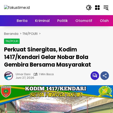
Langsung
ke
konten
Home
Berita
Kriminal
Politik
Otomotif
Olahr
Beranda
TNI/POLRI
TNI/POLRI
Perkuat Sinergitas, Kodim
1417/Kendari Gelar Nobar Bola
Gembira Bersama Masyarakat
Umar Dani
1 Min Baca
Juni 27, 2026