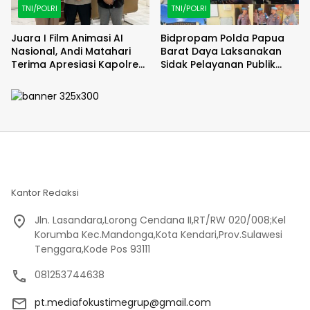
TNI/POLRI
TNI/POLRI
Juara I Film Animasi AI
Bidpropam Polda Papua
Nasional, Andi Matahari
Barat Daya Laksanakan
Terima Apresiasi Kapolres
Sidak Pelayanan Publik
Bulukumba
jajaran polres kab. sorong
di Polsek Salawati
Kantor Redaksi
Jln. Lasandara,Lorong Cendana II,RT/RW 020/008;Kel
Korumba Kec.Mandonga,Kota Kendari,Prov.Sulawesi
Tenggara,Kode Pos 93111
081253744638
pt.mediafokustimegrup@gmail.com