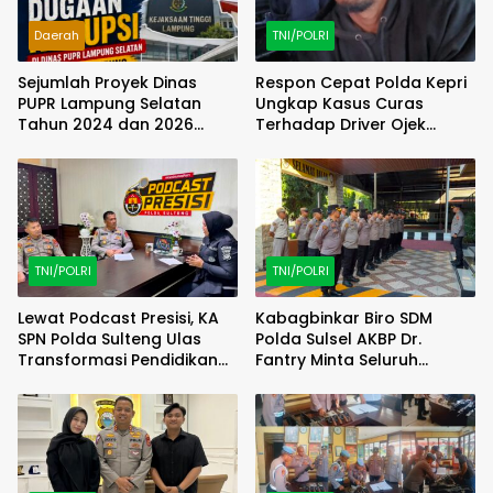
Daerah
TNI/POLRI
Sejumlah Proyek Dinas
Respon Cepat Polda Kepri
PUPR Lampung Selatan
Ungkap Kasus Curas
Tahun 2024 dan 2026
Terhadap Driver Ojek
Dilaporkan DPP KAMPUD Ke
Online Maxim, Pelaku
KEJATI Lampung
Berhasil Diamankan
TNI/POLRI
TNI/POLRI
Lewat Podcast Presisi, KA
Kabagbinkar Biro SDM
SPN Polda Sulteng Ulas
Polda Sulsel AKBP Dr.
Transformasi Pendidikan
Fantry Minta Seluruh
Polri Melalui Kurikulum OBE
Ruangan Bersih Tanpa Ada
Debu