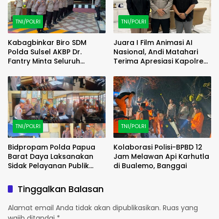
TNI/POLRI
TNI/POLRI
Kabagbinkar Biro SDM
Juara I Film Animasi AI
Polda Sulsel AKBP Dr.
Nasional, Andi Matahari
Fantry Minta Seluruh
Terima Apresiasi Kapolres
Ruangan Bersih Tanpa Ada
Bulukumba
Debu
TNI/POLRI
TNI/POLRI
Bidpropam Polda Papua
Kolaborasi Polisi-BPBD 12
Barat Daya Laksanakan
Jam Melawan Api Karhutla
Sidak Pelayanan Publik
di Bualemo, Banggai
jajaran polres kab. sorong
di Polsek Salawati
Tinggalkan Balasan
Alamat email Anda tidak akan dipublikasikan.
Ruas yang
wajib ditandai
*