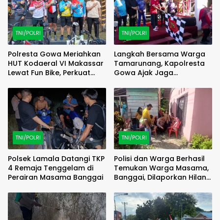
TNI/POLRI
TNI/POLRI
Polresta Gowa Meriahkan
Langkah Bersama Warga
HUT Kodaeral VI Makassar
Tamarunang, Kapolresta
Lewat Fun Bike, Perkuat
Gowa Ajak Jaga
Sinergi TNI-Polri
Kamtibmas Jelang HUT RI
ke-81
TNI/POLRI
TNI/POLRI
Polsek Lamala Datangi TKP
Polisi dan Warga Berhasil
4 Remaja Tenggelam di
Temukan Warga Masama,
Perairan Masama Banggai
Banggai, Dilaporkan Hilang
Selama 2 Hari