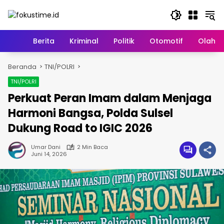
Langsung
ke
konten
Home
Berita
Kriminal
Politik
Otomotif
Olahr
Beranda
TNI/POLRI
TNI/POLRI
Perkuat Peran Imam dalam Menjaga
Harmoni Bangsa, Polda Sulsel
Dukung Road to IGIC 2026
Umar Dani
2 Min Baca
Juni 14, 2026