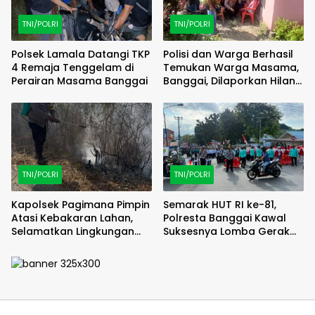
TNI/POLRI
TNI/POLRI
Polsek Lamala Datangi TKP
Polisi dan Warga Berhasil
4 Remaja Tenggelam di
Temukan Warga Masama,
Perairan Masama Banggai
Banggai, Dilaporkan Hilang
Selama 2 Hari
TNI/POLRI
TNI/POLRI
Kapolsek Pagimana Pimpin
Semarak HUT RI ke-81,
Atasi Kebakaran Lahan,
Polresta Banggai Kawal
Selamatkan Lingkungan
Suksesnya Lomba Gerak
Sekitar
Jalan di Kota Luwuk