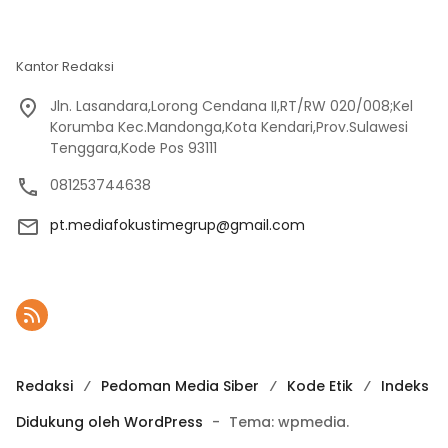
Kantor Redaksi
Jln. Lasandara,Lorong Cendana II,RT/RW 020/008;Kel
Korumba Kec.Mandonga,Kota Kendari,Prov.Sulawesi
Tenggara,Kode Pos 93111
081253744638
pt.mediafokustimegrup@gmail.com
Redaksi
Pedoman Media Siber
Kode Etik
Indeks
Didukung oleh WordPress
-
Tema: wpmedia.