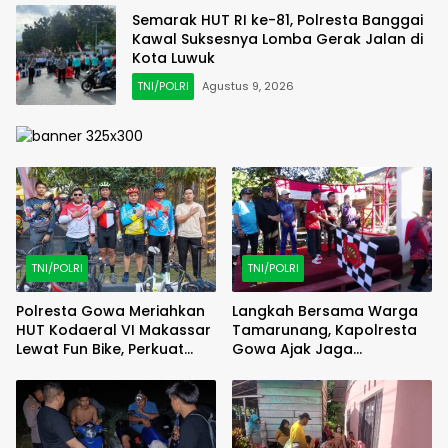
Semarak HUT RI ke-81, Polresta Banggai
Kawal Suksesnya Lomba Gerak Jalan di
Kota Luwuk
TNI/POLRI
Agustus 9, 2026
TNI/POLRI
TNI/POLRI
Polresta Gowa Meriahkan
Langkah Bersama Warga
HUT Kodaeral VI Makassar
Tamarunang, Kapolresta
Lewat Fun Bike, Perkuat
Gowa Ajak Jaga
Sinergi TNI-Polri
Kamtibmas Jelang HUT RI
ke-81