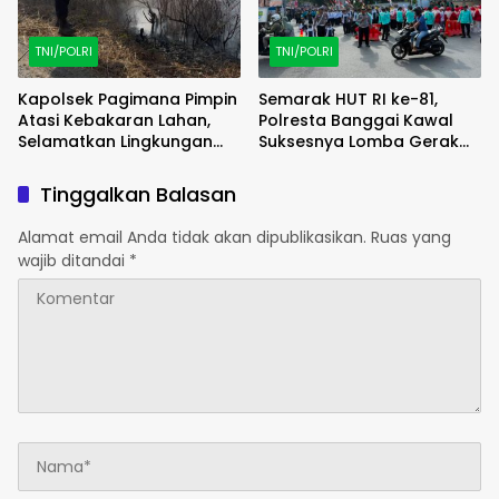
TNI/POLRI
TNI/POLRI
Kapolsek Pagimana Pimpin
Semarak HUT RI ke-81,
Atasi Kebakaran Lahan,
Polresta Banggai Kawal
Selamatkan Lingkungan
Suksesnya Lomba Gerak
Sekitar
Jalan di Kota Luwuk
Tinggalkan Balasan
Alamat email Anda tidak akan dipublikasikan.
Ruas yang
wajib ditandai
*