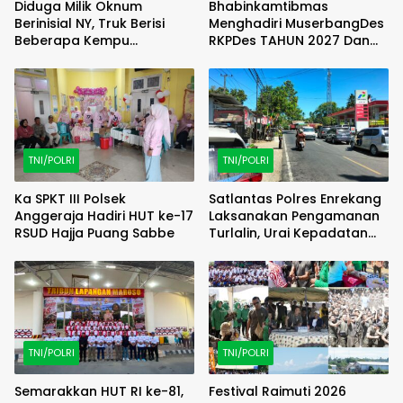
Diduga Milik Oknum
Bhabinkamtibmas
Berinisial NY, Truk Berisi
Menghadiri MuserbangDes
Beberapa Kempu
RKPDes TAHUN 2027 Dan
Terpantau Lakukan
DU RKPDes T.A 2028 Desa
Aktivitas Pengangsuan
Puncak Harapan
Solar Subsidi di SPBU
Jenarsari Kendal
TNI/POLRI
TNI/POLRI
Ka SPKT III Polsek
Satlantas Polres Enrekang
Anggeraja Hadiri HUT ke-17
Laksanakan Pengamanan
RSUD Hajja Puang Sabbe
Turlalin, Urai Kepadatan
Arus di Depan SPBU Kota
Enrekang
TNI/POLRI
TNI/POLRI
Semarakkan HUT RI ke-81,
Festival Raimuti 2026