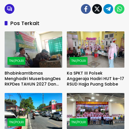
Pos Terkait
TNI/POLRI
TNI/POLRI
Bhabinkamtibmas
Ka SPKT III Polsek
Menghadiri MuserbangDes
Anggeraja Hadiri HUT ke-17
RKPDes TAHUN 2027 Dan
RSUD Hajja Puang Sabbe
DU RKPDes T.A 2028 Desa
Puncak Harapan
TNI/POLRI
TNI/POLRI