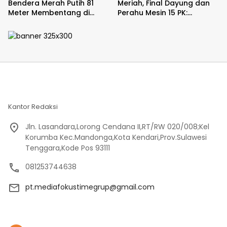
Bendera Merah Putih 81
Meriah, Final Dayung dan
Meter Membentang di
Perahu Mesin 15 PK:
Poso
Satukan Semangat dan
Kebersamaan
Kantor Redaksi
Jln. Lasandara,Lorong Cendana II,RT/RW 020/008;Kel
Korumba Kec.Mandonga,Kota Kendari,Prov.Sulawesi
Tenggara,Kode Pos 93111
081253744638
pt.mediafokustimegrup@gmail.com