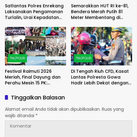
Satlantas Polres Enrekang
Semarakkan HUT RI ke-81,
Laksanakan Pengamanan
Bendera Merah Putih 81
Turlalin, Urai Kepadatan
Meter Membentang di
Arus di Depan SPBU Kota
Poso
Enrekang
TNI/POLRI
TNI/POLRI
Festival Raimuti 2026
Di Tengah Riuh CFD, Kasat
Meriah, Final Dayung dan
Lantas Polresta Gowa
Perahu Mesin 15 PK:
Hadir Lebih Dekat dengan
Satukan Semangat dan
Masyarakat
Kebersamaan
Tinggalkan Balasan
Alamat email Anda tidak akan dipublikasikan.
Ruas yang
wajib ditandai
*