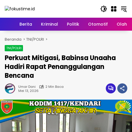
Langsung
ke
konten
Home
Berita
Kriminal
Politik
Otomotif
Olahr
Beranda
TNI/POLRI
TNI/POLRI
Perkuat Mitigasi, Babinsa Unaaha
Hadiri Rapat Penanggulangan
Bencana
Umar Dani
2 Min Baca
Mei 13, 2026