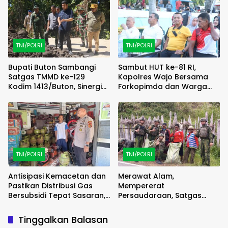
TNI/POLRI
TNI/POLRI
Bupati Buton Sambangi
Sambut HUT ke-81 RI,
Satgas TMMD ke-129
Kapolres Wajo Bersama
Kodim 1413/Buton, Sinergi
Forkopimda dan Warga
Pembangunan Kian
Meriahkan Lomba Balap
Menguat
Karung
TNI/POLRI
TNI/POLRI
Antisipasi Kemacetan dan
Merawat Alam,
Pastikan Distribusi Gas
Mempererat
Bersubsidi Tepat Sasaran,
Persaudaraan, Satgas
Polsek Majauleng Gelar
Yonif 2 Marinir dan Warga
Patroli
Enarotali Wujudkan Paniai
Tinggalkan Balasan
Bersih, Indonesia Asri