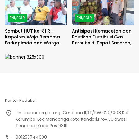
TNI/POLRI
TNI/POLRI
Sambut HUT ke-81 RI,
Antisipasi Kemacetan dan
Kapolres Wajo Bersama
Pastikan Distribusi Gas
Forkopimda dan Warga
Bersubsidi Tepat Sasaran,
Meriahkan Lomba Balap
Polsek Majauleng Gelar
Karung
Patroli
Kantor Redaksi
Jln. Lasandara,Lorong Cendana II,RT/RW 020/008;Kel
Korumba Kec.Mandonga,Kota Kendari,Prov.Sulawesi
Tenggara,Kode Pos 93111
081253744638