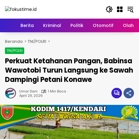
Langsung
ke
konten
Home
Berita
Kriminal
Politik
Otomotif
Olahr
Beranda
TNI/POLRI
TNI/POLRI
Perkuat Ketahanan Pangan, Babinsa
Wawotobi Turun Langsung ke Sawah
Dampingi Petani Konawe
Umar Dani
1 Min Baca
April 29, 2026