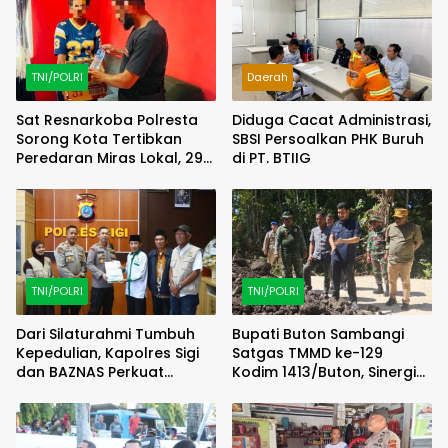
TNI/POLRI
Daerah
Sat Resnarkoba Polresta
Diduga Cacat Administrasi,
Sorong Kota Tertibkan
SBSI Persoalkan PHK Buruh
Peredaran Miras Lokal, 29
di PT. BTIIG
Liter Cap Tikus Diamankan
TNI/POLRI
TNI/POLRI
Dari Silaturahmi Tumbuh
Bupati Buton Sambangi
Kepedulian, Kapolres Sigi
Satgas TMMD ke-129
dan BAZNAS Perkuat
Kodim 1413/Buton, Sinergi
Semangat Berbagi
Pembangunan Kian
Menguat