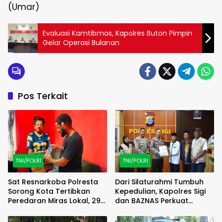
(Umar)
Evaluasi Kamtibmas, Kapolres Buton Pimpin
Gelar Operasi Bulanan
Pos Terkait
TNI/POLRI
TNI/POLRI
Sat Resnarkoba Polresta
Dari Silaturahmi Tumbuh
Sorong Kota Tertibkan
Kepedulian, Kapolres Sigi
Peredaran Miras Lokal, 29
dan BAZNAS Perkuat
Liter Cap Tikus Diamankan
Semangat Berbagi