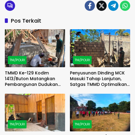
Pos Terkait
TNI/POLRI
TNI/POLRI
TMMD Ke-129 Kodim
Penyusunan Dinding MCK
1413/Buton Matangkan
Masuki Tahap Lanjutan,
Pembangunan Dudukan
Satgas TMMD Optimalkan
Tandon Sumur Bor Demi
Progres di Lapangan
Kualitas Air Bersih
TNI/POLRI
TNI/POLRI