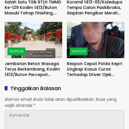
Salah Satu Titik RTLH TMMD
Koramil 1413-05/Kaledupa
Ke-129 Kodim 1413/Buton
Tempa Calon Paskibraka,
Masuki Tahap Finishing,
Siapkan Pengibar Merah
Wujud Hunian Layak Kian
Putih Berkarakter dan
Nyata
Disiplin
TNI/POLRI
TNI/POLRI
Jembatan Beton Wasaga
Respon Cepat Polda Kepri
Terus Berkembang, Kodim
Ungkap Kasus Curas
1413/Buton Percepat
Terhadap Driver Ojek
Penataan Akses
Online Maxim, Pelaku
Berhasil Diamankan
Tinggalkan Balasan
Alamat email Anda tidak akan dipublikasikan.
Ruas yang
wajib ditandai
*