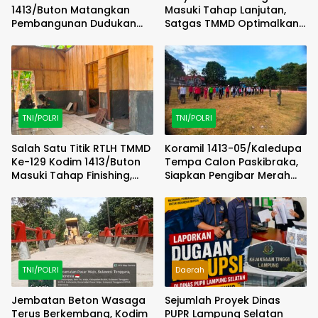
1413/Buton Matangkan
Masuki Tahap Lanjutan,
Pembangunan Dudukan
Satgas TMMD Optimalkan
Tandon Sumur Bor Demi
Progres di Lapangan
Kualitas Air Bersih
TNI/POLRI
TNI/POLRI
Salah Satu Titik RTLH TMMD
Koramil 1413-05/Kaledupa
Ke-129 Kodim 1413/Buton
Tempa Calon Paskibraka,
Masuki Tahap Finishing,
Siapkan Pengibar Merah
Wujud Hunian Layak Kian
Putih Berkarakter dan
Nyata
Disiplin
TNI/POLRI
Daerah
Jembatan Beton Wasaga
Sejumlah Proyek Dinas
Terus Berkembang, Kodim
PUPR Lampung Selatan