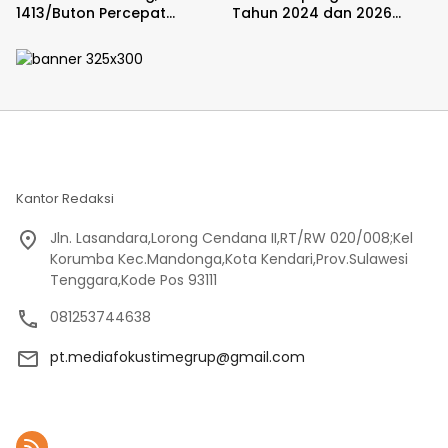
1413/Buton Percepat
Tahun 2024 dan 2026
Penataan Akses
Dilaporkan DPP KAMPUD Ke
KEJATI Lampung
Kantor Redaksi
Jln. Lasandara,Lorong Cendana II,RT/RW 020/008;Kel
Korumba Kec.Mandonga,Kota Kendari,Prov.Sulawesi
Tenggara,Kode Pos 93111
081253744638
pt.mediafokustimegrup@gmail.com