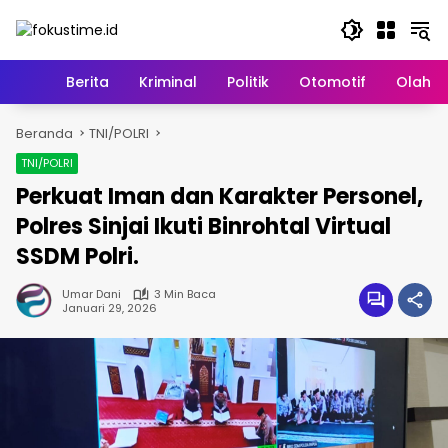
Langsung
ke
konten
Home
Berita
Kriminal
Politik
Otomotif
Olahr
Beranda
TNI/POLRI
TNI/POLRI
Perkuat Iman dan Karakter Personel,
Polres Sinjai Ikuti Binrohtal Virtual
SSDM Polri.
Umar Dani
3 Min Baca
Januari 29, 2026