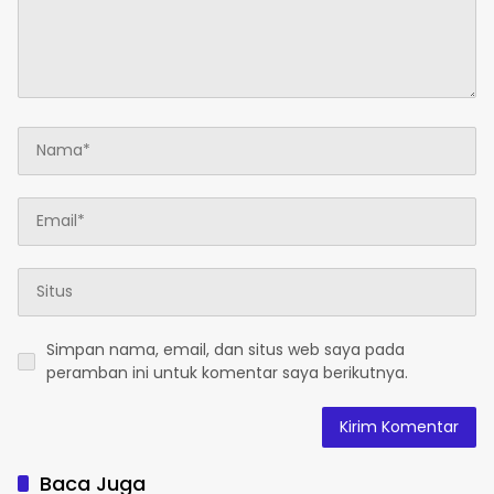
Simpan nama, email, dan situs web saya pada
peramban ini untuk komentar saya berikutnya.
Baca Juga