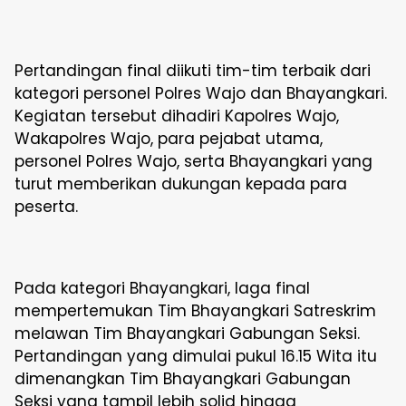
Pertandingan final diikuti tim-tim terbaik dari
kategori personel Polres Wajo dan Bhayangkari.
Kegiatan tersebut dihadiri Kapolres Wajo,
Wakapolres Wajo, para pejabat utama,
personel Polres Wajo, serta Bhayangkari yang
turut memberikan dukungan kepada para
peserta.
Pada kategori Bhayangkari, laga final
mempertemukan Tim Bhayangkari Satreskrim
melawan Tim Bhayangkari Gabungan Seksi.
Pertandingan yang dimulai pukul 16.15 Wita itu
dimenangkan Tim Bhayangkari Gabungan
Seksi yang tampil lebih solid hingga