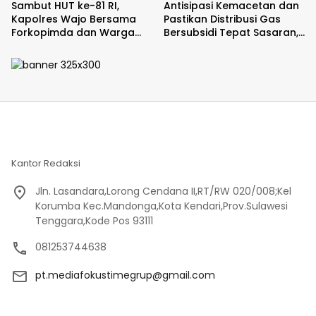
Sambut HUT ke-81 RI,
Antisipasi Kemacetan dan
Kapolres Wajo Bersama
Pastikan Distribusi Gas
Forkopimda dan Warga
Bersubsidi Tepat Sasaran,
Meriahkan Lomba Balap
Polsek Majauleng Gelar
Karung
Patroli
Kantor Redaksi
Jln. Lasandara,Lorong Cendana II,RT/RW 020/008;Kel
Korumba Kec.Mandonga,Kota Kendari,Prov.Sulawesi
Tenggara,Kode Pos 93111
081253744638
pt.mediafokustimegrup@gmail.com