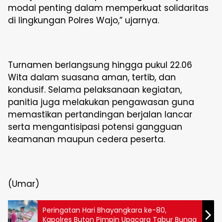
modal penting dalam memperkuat solidaritas
di lingkungan Polres Wajo,” ujarnya.
Turnamen berlangsung hingga pukul 22.06
Wita dalam suasana aman, tertib, dan
kondusif. Selama pelaksanaan kegiatan,
panitia juga melakukan pengawasan guna
memastikan pertandingan berjalan lancar
serta mengantisipasi potensi gangguan
keamanan maupun cedera peserta.
(Umar)
Peringatan Hari Bhayangkara ke-80,
Kapolres Buton Pimpin Upacara Tabur Bunga