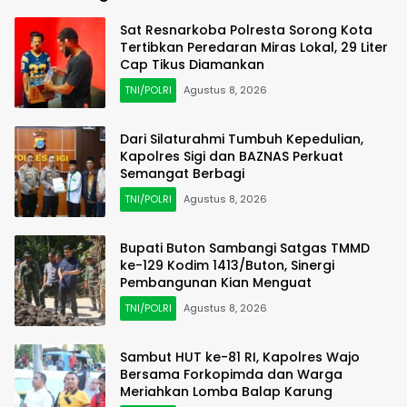
Sat Resnarkoba Polresta Sorong Kota
Tertibkan Peredaran Miras Lokal, 29 Liter
Cap Tikus Diamankan
TNI/POLRI
Agustus 8, 2026
Dari Silaturahmi Tumbuh Kepedulian,
Kapolres Sigi dan BAZNAS Perkuat
Semangat Berbagi
TNI/POLRI
Agustus 8, 2026
Bupati Buton Sambangi Satgas TMMD
ke-129 Kodim 1413/Buton, Sinergi
Pembangunan Kian Menguat
TNI/POLRI
Agustus 8, 2026
Sambut HUT ke-81 RI, Kapolres Wajo
Bersama Forkopimda dan Warga
Meriahkan Lomba Balap Karung