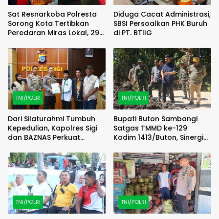
Sat Resnarkoba Polresta
Diduga Cacat Administrasi,
Sorong Kota Tertibkan
SBSI Persoalkan PHK Buruh
Peredaran Miras Lokal, 29
di PT. BTIIG
Liter Cap Tikus Diamankan
TNI/POLRI
TNI/POLRI
Dari Silaturahmi Tumbuh
Bupati Buton Sambangi
Kepedulian, Kapolres Sigi
Satgas TMMD ke-129
dan BAZNAS Perkuat
Kodim 1413/Buton, Sinergi
Semangat Berbagi
Pembangunan Kian
Menguat
TNI/POLRI
TNI/POLRI