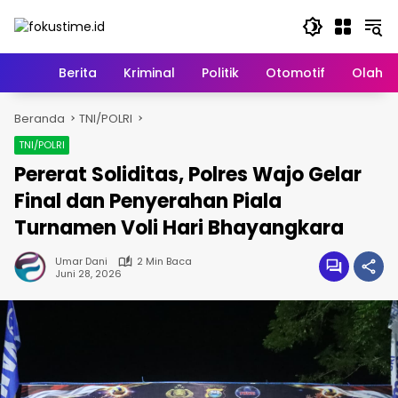
Langsung
ke
konten
Home
Berita
Kriminal
Politik
Otomotif
Olahr
Beranda
TNI/POLRI
TNI/POLRI
Pererat Soliditas, Polres Wajo Gelar
Final dan Penyerahan Piala
Turnamen Voli Hari Bhayangkara
Umar Dani
2 Min Baca
Juni 28, 2026