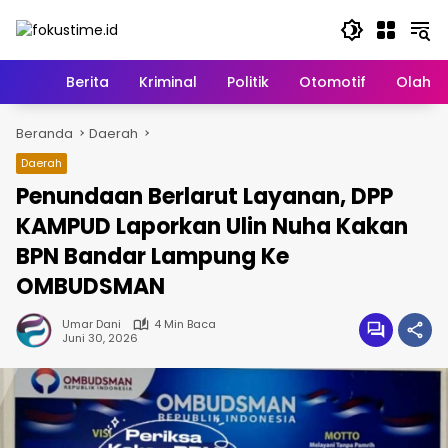
Langsung
ke
konten
Home
Berita
Kriminal
Politik
Otomotif
Olahr
Beranda
Daerah
Daerah
Penundaan Berlarut Layanan, DPP
KAMPUD Laporkan Ulin Nuha Kakan
BPN Bandar Lampung Ke
OMBUDSMAN
Umar Dani
4 Min Baca
Juni 30, 2026