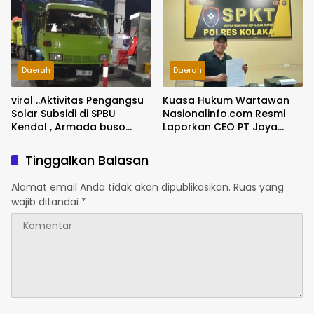
Ground Breaking
Dicairkan
Pelabuhan Babo
Daerah
Daerah
viral ..Aktivitas Pengangsu
Kuasa Hukum Wartawan
Solar Subsidi di SPBU
Nasionalinfo.com Resmi
Kendal , Armada buso
Laporkan CEO PT Jaya
dengan kepala truck
Nikel Pacific ke Polres
warna hijau dengan plat
Kolaka atas Dugaan
Tinggalkan Balasan
bergonta ganti Jadi
Ancaman dan Intimidasi
Sorotan
Alamat email Anda tidak akan dipublikasikan.
Ruas yang
wajib ditandai
*