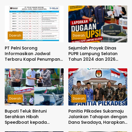
Daerah
Daerah
PT Pelni Sorong
Sejumlah Proyek Dinas
Informasikan Jadwal
PUPR Lampung Selatan
Terbaru Kapal Penumpang
Tahun 2024 dan 2026
dan Sabuk Nusantara di
Dilaporkan DPP KAMPUD Ke
Papua Barat Daya
KEJATI Lampung
Daerah
Daerah
Bupati Teluk Bintuni
Panitia Pilkades Sukamaju
Serahkan Hibah
Jalankan Tahapan dengan
Speedboat kepada
Dana Swadaya, Harapkan
Kodaeral XIV, Dukung
Anggaran Segera