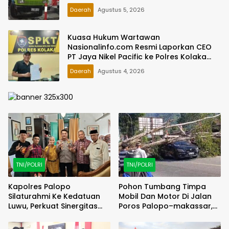
bergonta ganti Jadi Sorotan
Daerah
Agustus 5, 2026
Kuasa Hukum Wartawan
Nasionalinfo.com Resmi Laporkan CEO
PT Jaya Nikel Pacific ke Polres Kolaka
atas Dugaan Ancaman dan Intimidasi
Daerah
Agustus 4, 2026
TNI/POLRI
TNI/POLRI
Kapolres Palopo
Pohon Tumbang Timpa
Silaturahmi Ke Kedatuan
Mobil Dan Motor Di Jalan
Luwu, Perkuat Sinergitas
Poros Palopo–makassar,
Jaga Kamtibmas
Satu Warga Luka Ringan