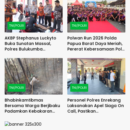
TNI/POLRI
TNI/POLRI
AKBP Stephanus Luckyto
Polwan Run 2026 Polda
Buka Sunatan Massal,
Papua Barat Daya Meriah,
Polres Bulukumba
Pererat Kebersamaan Polri
Kolaborasi dengan
dan Masyarakat
Pemuda Pancasila
TNI/POLRI
TNI/POLRI
Bhabinkamtibmas
Personel Polres Enrekang
Bersama Warga Berjibaku
Laksanakan Apel Siaga On
Padamkan Kebakaran
Call, Pastikan
Lahan di Kawasan Hutan
Kesiapsiagaan Personel
Pinus Latimojong