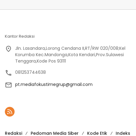
Kantor Redaksi
Jln. Lasandara,Lorong Cendana II,RT/RW 020/008;Kel
Korumba Kec.Mandonga,Kota Kendari,Prov.Sulawesi
Tenggara,Kode Pos 93111
081253744638
pt.mediafokustimegrup@gmail.com
Redaksi
Pedoman Media Siber
Kode Etik
Indeks