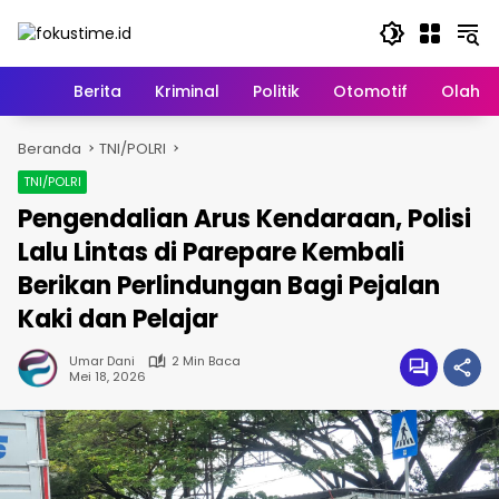
Langsung
ke
konten
Home
Berita
Kriminal
Politik
Otomotif
Olahr
Beranda
TNI/POLRI
TNI/POLRI
Pengendalian Arus Kendaraan, Polisi
Lalu Lintas di Parepare Kembali
Berikan Perlindungan Bagi Pejalan
Kaki dan Pelajar
Umar Dani
2 Min Baca
Mei 18, 2026