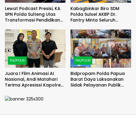
Lewat Podcast Presisi, KA
Kabagbinkar Biro SDM
SPN Polda Sulteng Ulas
Polda Sulsel AKBP Dr.
Transformasi Pendidikan
Fantry Minta Seluruh
Polri Melalui Kurikulum OBE
Ruangan Bersih Tanpa Ada
Debu
TNI/POLRI
TNI/POLRI
Juara I Film Animasi AI
Bidpropam Polda Papua
Nasional, Andi Matahari
Barat Daya Laksanakan
Terima Apresiasi Kapolres
Sidak Pelayanan Publik
Bulukumba
jajaran polres kab. sorong
di Polsek Salawati