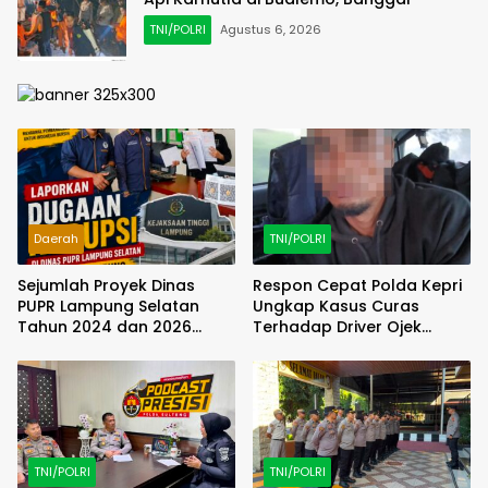
TNI/POLRI
Agustus 6, 2026
Daerah
TNI/POLRI
Sejumlah Proyek Dinas
Respon Cepat Polda Kepri
PUPR Lampung Selatan
Ungkap Kasus Curas
Tahun 2024 dan 2026
Terhadap Driver Ojek
Dilaporkan DPP KAMPUD Ke
Online Maxim, Pelaku
KEJATI Lampung
Berhasil Diamankan
TNI/POLRI
TNI/POLRI