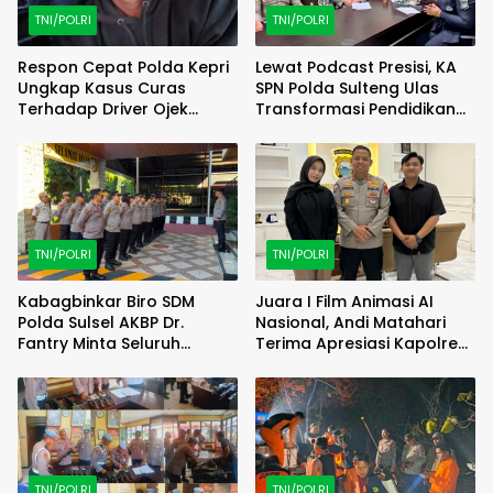
TNI/POLRI
TNI/POLRI
Respon Cepat Polda Kepri
Lewat Podcast Presisi, KA
Ungkap Kasus Curas
SPN Polda Sulteng Ulas
Terhadap Driver Ojek
Transformasi Pendidikan
Online Maxim, Pelaku
Polri Melalui Kurikulum OBE
Berhasil Diamankan
TNI/POLRI
TNI/POLRI
Kabagbinkar Biro SDM
Juara I Film Animasi AI
Polda Sulsel AKBP Dr.
Nasional, Andi Matahari
Fantry Minta Seluruh
Terima Apresiasi Kapolres
Ruangan Bersih Tanpa Ada
Bulukumba
Debu
TNI/POLRI
TNI/POLRI