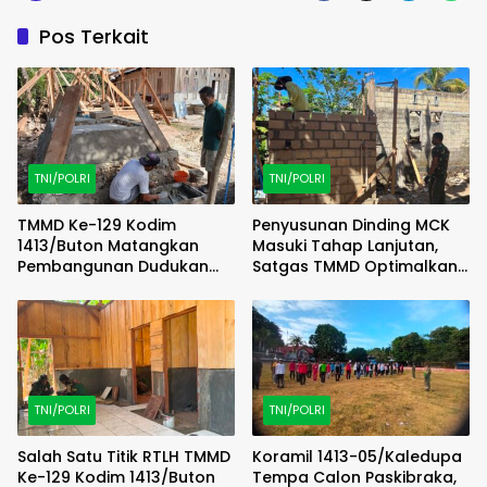
Pos Terkait
TNI/POLRI
TNI/POLRI
TMMD Ke-129 Kodim
Penyusunan Dinding MCK
1413/Buton Matangkan
Masuki Tahap Lanjutan,
Pembangunan Dudukan
Satgas TMMD Optimalkan
Tandon Sumur Bor Demi
Progres di Lapangan
Kualitas Air Bersih
TNI/POLRI
TNI/POLRI
Salah Satu Titik RTLH TMMD
Koramil 1413-05/Kaledupa
Ke-129 Kodim 1413/Buton
Tempa Calon Paskibraka,