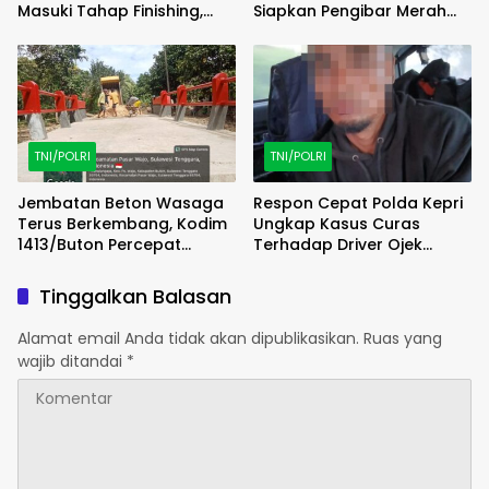
Masuki Tahap Finishing,
Siapkan Pengibar Merah
Wujud Hunian Layak Kian
Putih Berkarakter dan
Nyata
Disiplin
TNI/POLRI
TNI/POLRI
Jembatan Beton Wasaga
Respon Cepat Polda Kepri
Terus Berkembang, Kodim
Ungkap Kasus Curas
1413/Buton Percepat
Terhadap Driver Ojek
Penataan Akses
Online Maxim, Pelaku
Berhasil Diamankan
Tinggalkan Balasan
Alamat email Anda tidak akan dipublikasikan.
Ruas yang
wajib ditandai
*