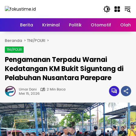
Langsung
ke
konten
Home
Berita
Kriminal
Politik
Otomotif
Olahr
Beranda
TNI/POLRI
TNI/POLRI
Pengamanan Terpadu Warnai
Kedatangan KM Bukit Siguntang di
Pelabuhan Nusantara Parepare
Umar Dani
2 Min Baca
Mei 15, 2026