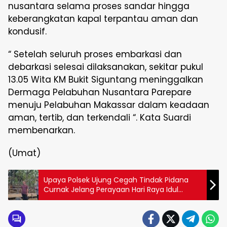
nusantara selama proses sandar hingga
keberangkatan kapal terpantau aman dan
kondusif.
“ Setelah seluruh proses embarkasi dan
debarkasi selesai dilaksanakan, sekitar pukul
13.05 Wita KM Bukit Siguntang meninggalkan
Dermaga Pelabuhan Nusantara Parepare
menuju Pelabuhan Makassar dalam keadaan
aman, tertib, dan terkendali “. Kata Suardi
membenarkan.
(Umat)
Upaya Polsek Ujung Cegah Tindak Pidana
Curnak Jelang Perayaan Hari Raya Idul
Qurban