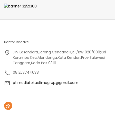
KEJATI Lampung
Kantor Redaksi
Jln. Lasandara,Lorong Cendana II,RT/RW 020/008;Kel
Korumba Kec.Mandonga,Kota Kendari,Prov.Sulawesi
Tenggara,Kode Pos 93111
081253744638
pt.mediafokustimegrup@gmail.com