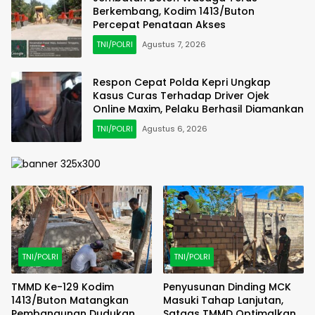
Berkembang, Kodim 1413/Buton
Percepat Penataan Akses
TNI/POLRI
Agustus 7, 2026
Respon Cepat Polda Kepri Ungkap
Kasus Curas Terhadap Driver Ojek
Online Maxim, Pelaku Berhasil Diamankan
TNI/POLRI
Agustus 6, 2026
TNI/POLRI
TNI/POLRI
TMMD Ke-129 Kodim
Penyusunan Dinding MCK
1413/Buton Matangkan
Masuki Tahap Lanjutan,
Pembangunan Dudukan
Satgas TMMD Optimalkan