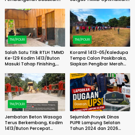
Tandon Sumur Bor Demi
Progres di Lapangan
Kualitas Air Bersih
TNI/POLRI
TNI/POLRI
Salah Satu Titik RTLH TMMD
Koramil 1413-05/Kaledupa
Ke-129 Kodim 1413/Buton
Tempa Calon Paskibraka,
Masuki Tahap Finishing,
Siapkan Pengibar Merah
Wujud Hunian Layak Kian
Putih Berkarakter dan
Nyata
Disiplin
TNI/POLRI
Daerah
Jembatan Beton Wasaga
Sejumlah Proyek Dinas
Terus Berkembang, Kodim
PUPR Lampung Selatan
1413/Buton Percepat
Tahun 2024 dan 2026
Penataan Akses
Dilaporkan DPP KAMPUD Ke