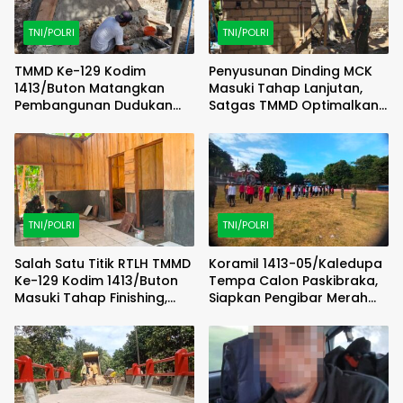
TNI/POLRI
TNI/POLRI
TMMD Ke-129 Kodim
Penyusunan Dinding MCK
1413/Buton Matangkan
Masuki Tahap Lanjutan,
Pembangunan Dudukan
Satgas TMMD Optimalkan
Tandon Sumur Bor Demi
Progres di Lapangan
Kualitas Air Bersih
TNI/POLRI
TNI/POLRI
Salah Satu Titik RTLH TMMD
Koramil 1413-05/Kaledupa
Ke-129 Kodim 1413/Buton
Tempa Calon Paskibraka,
Masuki Tahap Finishing,
Siapkan Pengibar Merah
Wujud Hunian Layak Kian
Putih Berkarakter dan
Nyata
Disiplin