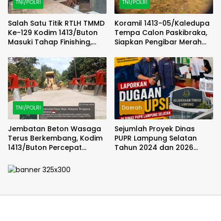
TNI/POLRI
TNI/POLRI
Salah Satu Titik RTLH TMMD
Koramil 1413-05/Kaledupa
Ke-129 Kodim 1413/Buton
Tempa Calon Paskibraka,
Masuki Tahap Finishing,
Siapkan Pengibar Merah
Wujud Hunian Layak Kian
Putih Berkarakter dan
Nyata
Disiplin
TNI/POLRI
Daerah
Jembatan Beton Wasaga
Sejumlah Proyek Dinas
Terus Berkembang, Kodim
PUPR Lampung Selatan
1413/Buton Percepat
Tahun 2024 dan 2026
Penataan Akses
Dilaporkan DPP KAMPUD Ke
KEJATI Lampung