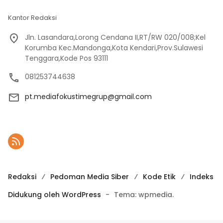
Kantor Redaksi
Jln. Lasandara,Lorong Cendana II,RT/RW 020/008;Kel
Korumba Kec.Mandonga,Kota Kendari,Prov.Sulawesi
Tenggara,Kode Pos 93111
081253744638
pt.mediafokustimegrup@gmail.com
Redaksi
Pedoman Media Siber
Kode Etik
Indeks
Didukung oleh WordPress
-
Tema: wpmedia.