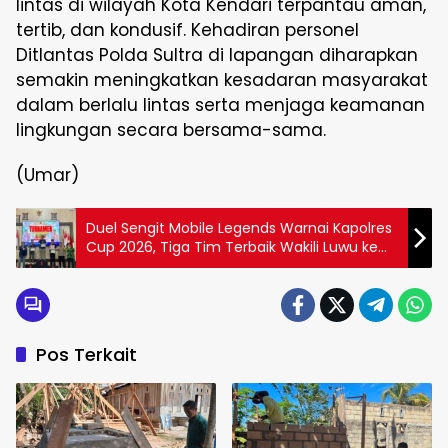
lintas di wilayah Kota Kendari terpantau aman,
tertib, dan kondusif. Kehadiran personel
Ditlantas Polda Sultra di lapangan diharapkan
semakin meningkatkan kesadaran masyarakat
dalam berlalu lintas serta menjaga keamanan
lingkungan secara bersama-sama.
(Umar)
Duel Sengit Mobile Legends Warnai Kapolres
Cup 2026, Tiga Tim Terbaik Wakili Luwu ke
Polda Sulsel
Pos Terkait