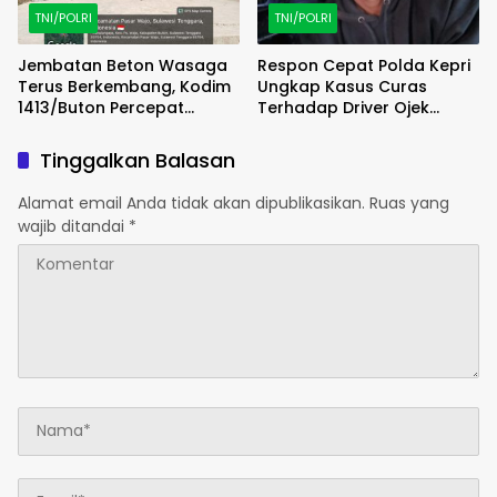
TNI/POLRI
TNI/POLRI
Jembatan Beton Wasaga
Respon Cepat Polda Kepri
Terus Berkembang, Kodim
Ungkap Kasus Curas
1413/Buton Percepat
Terhadap Driver Ojek
Penataan Akses
Online Maxim, Pelaku
Berhasil Diamankan
Tinggalkan Balasan
Alamat email Anda tidak akan dipublikasikan.
Ruas yang
wajib ditandai
*