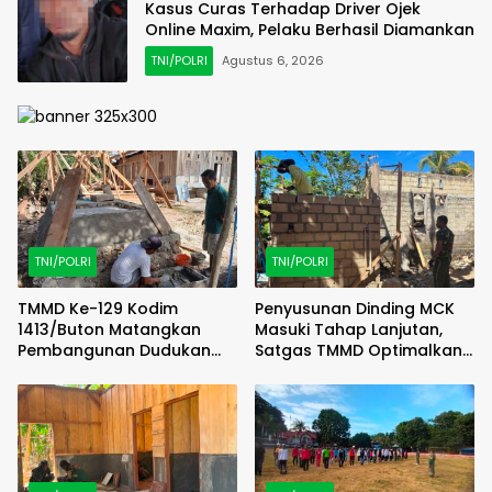
Kasus Curas Terhadap Driver Ojek
Online Maxim, Pelaku Berhasil Diamankan
TNI/POLRI
Agustus 6, 2026
TNI/POLRI
TNI/POLRI
TMMD Ke-129 Kodim
Penyusunan Dinding MCK
1413/Buton Matangkan
Masuki Tahap Lanjutan,
Pembangunan Dudukan
Satgas TMMD Optimalkan
Tandon Sumur Bor Demi
Progres di Lapangan
Kualitas Air Bersih