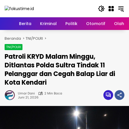
Langsung
ke
konten
Home
Berita
Kriminal
Politik
Otomotif
Olahr
Beranda
TNI/POLRI
TNI/POLRI
Patroli KRYD Malam Minggu,
Ditlantas Polda Sultra Tindak 11
Pelanggar dan Cegah Balap Liar di
Kota Kendari
Umar Dani
2 Min Baca
Juni 21, 2026