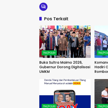
Pos Terkait
TNI/POLRI
TNI/POL
Buka Sultra Maimo 2026,
Komand
Gubernur Dorong Digitalisasi
Hadiri
UMKM
Rombon
Trip (F
TNI/POLRI
TNI/POL