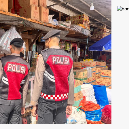
Wasp
Hoaks
Atur
Tilan