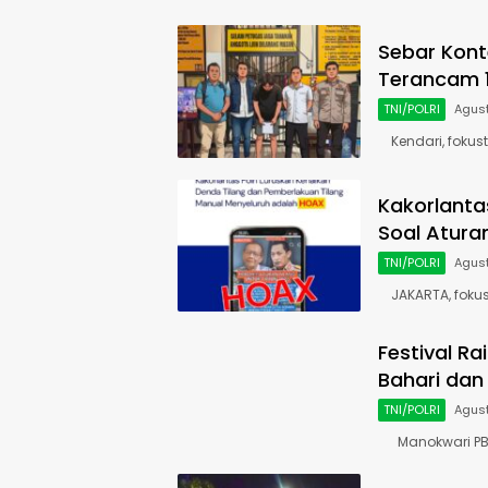
Sebar Kont
Terancam 1
TNI/POLRI
Agust
Kendari, fokusti
Kakorlanta
Soal Aturan
TNI/POLRI
Agust
JAKARTA, fokust
Festival R
Bahari dan
TNI/POLRI
Agust
Manokwari PB ,f