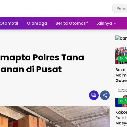
Otomotif
Olahraga
Berita Otomotif
Lainnya
Samapta Polres Tana
TNI/
anan di Pusat
Buka 
Maim
Gube
Doro
Digita
UMK
TNI/
Kakor
Polri
Masy