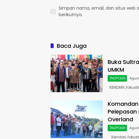
Simpan nama, email, dan situs web 
berikutnya.
Baca Juga
Buka Sultr
UMKM
TNI/POLRI
Agust
KENDARI ,fokust
Komandan 
Pelepasan 
Overland
TNI/POLRI
Agust
Kendari, fokus