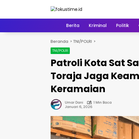
Langsung
ke
konten
Home
Berita
Kriminal
Politik
Beranda
TNI/POLRI
TNI/POLRI
Patroli Kota Sat 
Toraja Jaga Keam
Keramaian
Umar Dani
1 Min Baca
Januari 6, 2026