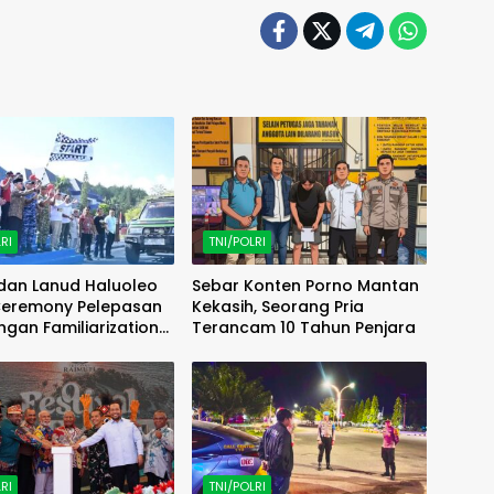
RI
TNI/POLRI
an Lanud Haluoleo
Sebar Konten Porno Mantan
 Ceremony Pelepasan
Kekasih, Seorang Pria
gan Familiarization
Terancam 10 Tahun Penjara
AMTRIP) Overland
RI
TNI/POLRI