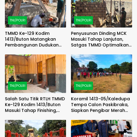
TNI/POLRI
TNI/POLRI
TMMD Ke-129 Kodim
Penyusunan Dinding MCK
1413/Buton Matangkan
Masuki Tahap Lanjutan,
Pembangunan Dudukan
Satgas TMMD Optimalkan
Tandon Sumur Bor Demi
Progres di Lapangan
Kualitas Air Bersih
TNI/POLRI
TNI/POLRI
Salah Satu Titik RTLH TMMD
Koramil 1413-05/Kaledupa
Ke-129 Kodim 1413/Buton
Tempa Calon Paskibraka,
Masuki Tahap Finishing,
Siapkan Pengibar Merah
Wujud Hunian Layak Kian
Putih Berkarakter dan
Nyata
Disiplin