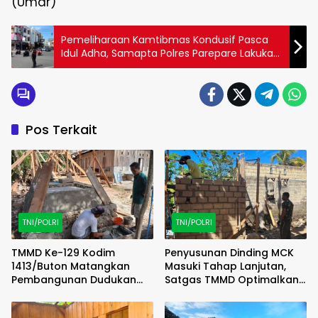
(Umar)
Pemeliharaan Kamtibmas Kondusif Pasca
Idul Adha, Samapta Polres Parepare Lakukan
Patroli Cipta Kondisi
Pos Terkait
TNI/POLRI
TNI/POLRI
TMMD Ke-129 Kodim
Penyusunan Dinding MCK
1413/Buton Matangkan
Masuki Tahap Lanjutan,
Pembangunan Dudukan
Satgas TMMD Optimalkan
Tandon Sumur Bor Demi
Progres di Lapangan
Kualitas Air Bersih