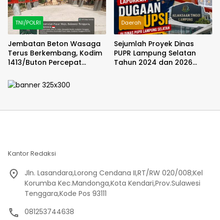
TNI/POLRI
Daerah
Jembatan Beton Wasaga
Sejumlah Proyek Dinas
Terus Berkembang, Kodim
PUPR Lampung Selatan
1413/Buton Percepat
Tahun 2024 dan 2026
Penataan Akses
Dilaporkan DPP KAMPUD Ke
KEJATI Lampung
Kantor Redaksi
Jln. Lasandara,Lorong Cendana II,RT/RW 020/008;Kel
Korumba Kec.Mandonga,Kota Kendari,Prov.Sulawesi
Tenggara,Kode Pos 93111
081253744638