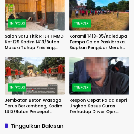
TNI/POLRI
TNI/POLRI
Salah Satu Titik RTLH TMMD
Koramil 1413-05/Kaledupa
Ke-129 Kodim 1413/Buton
Tempa Calon Paskibraka,
Masuki Tahap Finishing,
Siapkan Pengibar Merah
Wujud Hunian Layak Kian
Putih Berkarakter dan
Nyata
Disiplin
TNI/POLRI
TNI/POLRI
Jembatan Beton Wasaga
Respon Cepat Polda Kepri
Terus Berkembang, Kodim
Ungkap Kasus Curas
1413/Buton Percepat
Terhadap Driver Ojek
Penataan Akses
Online Maxim, Pelaku
Berhasil Diamankan
Tinggalkan Balasan