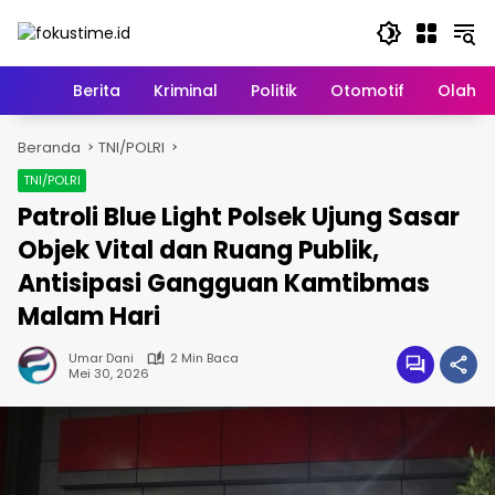
Langsung
ke
konten
Home
Berita
Kriminal
Politik
Otomotif
Olahr
Beranda
TNI/POLRI
TNI/POLRI
Patroli Blue Light Polsek Ujung Sasar
Objek Vital dan Ruang Publik,
Antisipasi Gangguan Kamtibmas
Malam Hari
Umar Dani
2 Min Baca
Mei 30, 2026