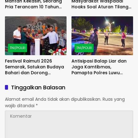
Mantan Kekasih, Seorang
Masyarakat Waspadai
Pria Terancam 10 Tahun
Hoaks Soal Aturan Tilang
Penjara
Baru
TNI/POLRI
TNI/POLRI
Festival Raimuti 2026
Antisipasi Balap Liar dan
Semarak, Satukan Budaya
Jaga Kamtibmas,
Bahari dan Dorong
Pamapta Polres Luwu
Ekonomi Masyarakat
Lakukan Patroli Malam
Tinggalkan Balasan
Alamat email Anda tidak akan dipublikasikan.
Ruas yang
wajib ditandai
*