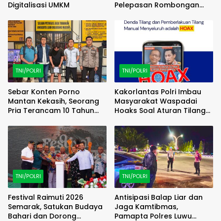
Digitalisasi UMKM
Pelepasan Rombongan
Familiarization Trip
(FAMTRIP) Overland
TNI/POLRI
TNI/POLRI
Sebar Konten Porno
Kakorlantas Polri Imbau
Mantan Kekasih, Seorang
Masyarakat Waspadai
Pria Terancam 10 Tahun
Hoaks Soal Aturan Tilang
Penjara
Baru
TNI/POLRI
TNI/POLRI
Festival Raimuti 2026
Antisipasi Balap Liar dan
Semarak, Satukan Budaya
Jaga Kamtibmas,
Bahari dan Dorong
Pamapta Polres Luwu