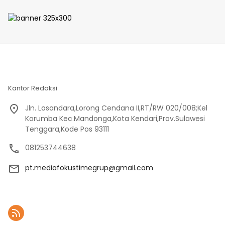
Ekonomi Masyarakat
Lakukan Patroli Malam
Kantor Redaksi
Jln. Lasandara,Lorong Cendana II,RT/RW 020/008;Kel
Korumba Kec.Mandonga,Kota Kendari,Prov.Sulawesi
Tenggara,Kode Pos 93111
081253744638
pt.mediafokustimegrup@gmail.com