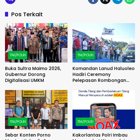
Pos Terkait
TNI/POLRI
TNI/POLRI
Buka Sultra Maimo 2026,
Komandan Lanud Haluoleo
Gubernur Dorong
Hadiri Ceremony
Digitalisasi UMKM
Pelepasan Rombongan
Familiarization Trip
(FAMTRIP) Overland
TNI/POLRI
TNI/POLRI
Sebar Konten Porno
Kakorlantas Polri Imbau