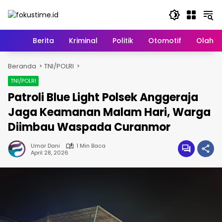
Langsung
ke
konten
Home
Berita
Kriminal
Politik
Otomotif
Olahr
Beranda
TNI/POLRI
TNI/POLRI
Patroli Blue Light Polsek Anggeraja
Jaga Keamanan Malam Hari, Warga
Diimbau Waspada Curanmor
Umar Dani
1 Min Baca
April 28, 2026