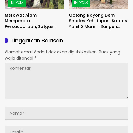
TNI/POLRI
TNI/POLRI
Merawat Alam,
Gotong Royong Demi
Mempererat
Setetes Kehidupan, Satgas
Persaudaraan, Satgas
Yonif 2 Marinir Bangun
Yonif 2 Marinir dan Warga
Penampungan Air Bersama
Enarotali Wujudkan Paniai
Masyarakat Pasir Putih
Tinggalkan Balasan
Bersih, Indonesia Asri
Alamat email Anda tidak akan dipublikasikan.
Ruas yang
wajib ditandai
*