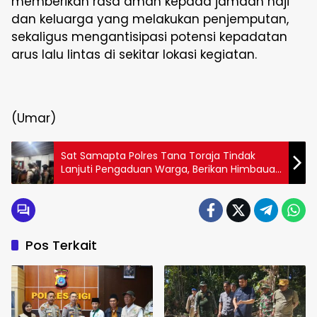
memberikan rasa aman kepada jamaah haji
dan keluarga yang melakukan penjemputan,
sekaligus mengantisipasi potensi kepadatan
arus lalu lintas di sekitar lokasi kegiatan.
(Umar)
Sat Samapta Polres Tana Toraja Tindak
Lanjuti Pengaduan Warga, Berikan Himbauan
Kamtibmas kepada Pemilik Rumah Makan
Pos Terkait