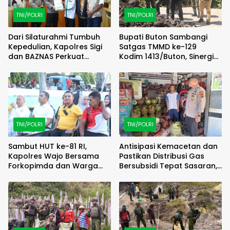
TNI/POLRI
TNI/POLRI
Dari Silaturahmi Tumbuh
Bupati Buton Sambangi
Kepedulian, Kapolres Sigi
Satgas TMMD ke-129
dan BAZNAS Perkuat
Kodim 1413/Buton, Sinergi
Semangat Berbagi
Pembangunan Kian
Menguat
TNI/POLRI
TNI/POLRI
Sambut HUT ke-81 RI,
Antisipasi Kemacetan dan
Kapolres Wajo Bersama
Pastikan Distribusi Gas
Forkopimda dan Warga
Bersubsidi Tepat Sasaran,
Meriahkan Lomba Balap
Polsek Majauleng Gelar
Karung
Patroli