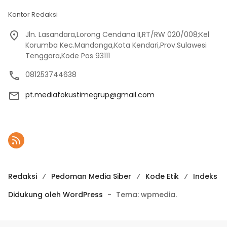
Kantor Redaksi
Jln. Lasandara,Lorong Cendana II,RT/RW 020/008;Kel
Korumba Kec.Mandonga,Kota Kendari,Prov.Sulawesi
Tenggara,Kode Pos 93111
081253744638
pt.mediafokustimegrup@gmail.com
Redaksi
Pedoman Media Siber
Kode Etik
Indeks
Didukung oleh WordPress
-
Tema: wpmedia.