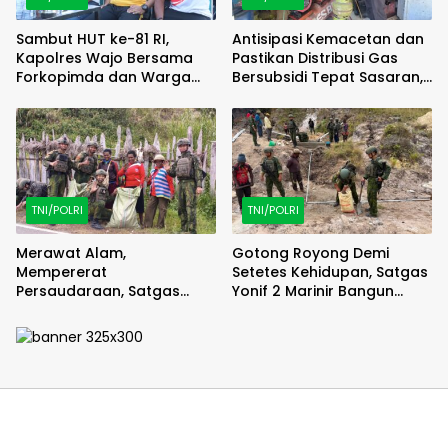
Sambut HUT ke-81 RI,
Antisipasi Kemacetan dan
Kapolres Wajo Bersama
Pastikan Distribusi Gas
Forkopimda dan Warga
Bersubsidi Tepat Sasaran,
Meriahkan Lomba Balap
Polsek Majauleng Gelar
Karung
Patroli
TNI/POLRI
TNI/POLRI
Merawat Alam,
Gotong Royong Demi
Mempererat
Setetes Kehidupan, Satgas
Persaudaraan, Satgas
Yonif 2 Marinir Bangun
Yonif 2 Marinir dan Warga
Penampungan Air Bersama
Enarotali Wujudkan Paniai
Masyarakat Pasir Putih
Bersih, Indonesia Asri