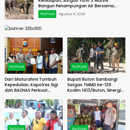
Kehidupan, Satgas Yonif 2 Marinir
Bangun Penampungan Air Bersama
Masyarakat Pasir Putih
TNI/POLRI
Agustus 8, 2026
TNI/POLRI
TNI/POLRI
Dari Silaturahmi Tumbuh
Bupati Buton Sambangi
Kepedulian, Kapolres Sigi
Satgas TMMD ke-129
dan BAZNAS Perkuat
Kodim 1413/Buton, Sinergi
Semangat Berbagi
Pembangunan Kian
Menguat
TNI/POLRI
TNI/POLRI