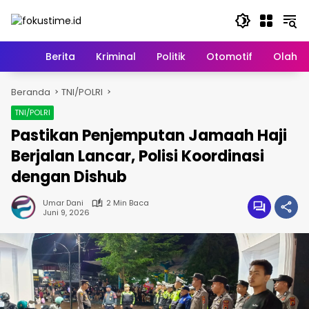
Langsung
ke
konten
Home
Berita
Kriminal
Politik
Otomotif
Olahr
Beranda
TNI/POLRI
TNI/POLRI
Pastikan Penjemputan Jamaah Haji
Berjalan Lancar, Polisi Koordinasi
dengan Dishub
Umar Dani
2 Min Baca
Juni 9, 2026