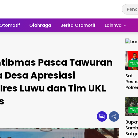
Otomotif
Olahraga
Berita Otomotif
Lainnya
tibmas Pasca Tawuran
TNI/
 Desa Apresiasi
Sat
Resn
lres Luwu dan Tim UKL
Polre
Soro
s
Terti
Pere
TNI/
Miras
29 Li
Bupat
Tikus
Samb
Diam
Satg