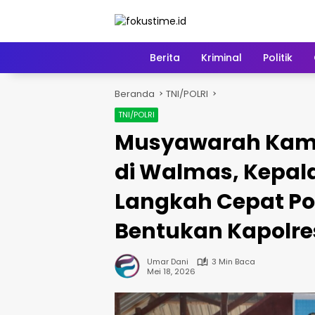
Langsung
ke
konten
Home
Berita
Kriminal
Politik
Beranda
TNI/POLRI
TNI/POLRI
Musyawarah Kam
di Walmas, Kepala
Langkah Cepat Po
Bentukan Kapolre
Umar Dani
3 Min Baca
Mei 18, 2026