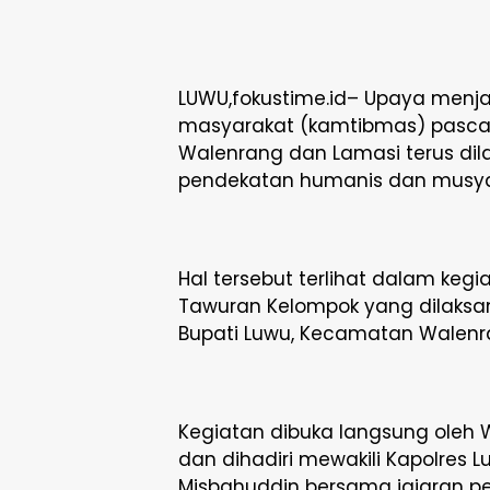
LUWU,fokustime.id– Upaya menja
masyarakat (kamtibmas) pasca 
Walenrang dan Lamasi terus dila
pendekatan humanis dan musy
Hal tersebut terlihat dalam ke
Tawuran Kelompok yang dilaksa
Bupati Luwu, Kecamatan Walenra
Kegiatan dibuka langsung oleh W
dan dihadiri mewakili Kapolres 
Misbahuddin bersama jajaran pe