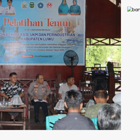
TMMD
Kodi
1413/
Siner
Pemb
n Kia
Meng