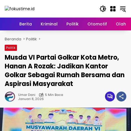
Langsung
ke
konten
Home
Berita
Kriminal
Politik
Otomotif
Olahr
Beranda
Politik
Politik
Musda VI Partai Golkar Kota Metro,
Hanan A Rozak: Jadikan Kantor
Golkar Sebagai Rumah Bersama dan
Aspirasi Masyarakat
Umar Dani
5 Min Baca
Januari 8, 2026