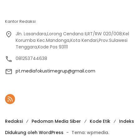
Kantor Redaksi
Jln. Lasandara,Lorong Cendana II,RT/RW 020/008;Kel
Korumba Kec.Mandonga,Kota Kendari,Prov.Sulawesi
Tenggara,Kode Pos 93111
081253744638
pt.mediafokustimegrup@gmail.com
Redaksi
Pedoman Media Siber
Kode Etik
Indeks
Didukung oleh WordPress
-
Tema: wpmedia.