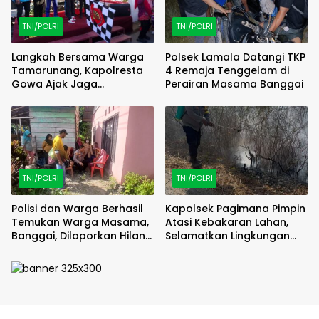
TNI/POLRI
TNI/POLRI
Langkah Bersama Warga
Polsek Lamala Datangi TKP
Tamarunang, Kapolresta
4 Remaja Tenggelam di
Gowa Ajak Jaga
Perairan Masama Banggai
Kamtibmas Jelang HUT RI
ke-81
TNI/POLRI
TNI/POLRI
Polisi dan Warga Berhasil
Kapolsek Pagimana Pimpin
Temukan Warga Masama,
Atasi Kebakaran Lahan,
Banggai, Dilaporkan Hilang
Selamatkan Lingkungan
Selama 2 Hari
Sekitar