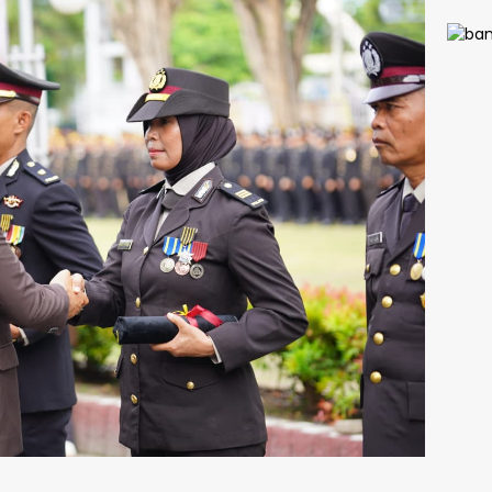
AKBP 
Fantr
Selur
Ruan
Bersi
Ada 