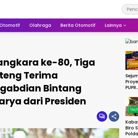
Otomotif
Olahraga
Berita Otomotif
Lainnya
ngkara ke-80, Tiga
Dae
lteng Terima
Seju
Proye
gabdian Bintang
PUPR
Lamp
rya dari Presiden
Selat
Tahu
TNI/
dan 
Dilap
Kaba
DPP 
Biro 
Ke KE
Polda
Lamp