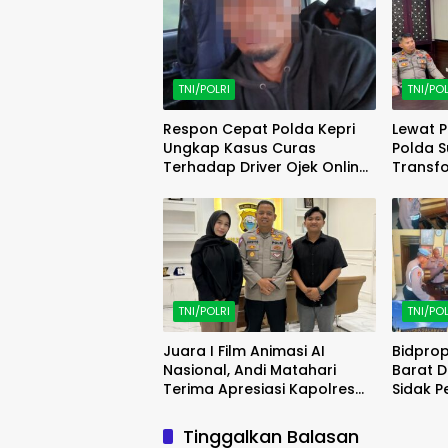
TNI/POLRI
TNI/POL
Respon Cepat Polda Kepri
Lewat P
Ungkap Kasus Curas
Polda S
Terhadap Driver Ojek Online
Transfo
Maxim, Pelaku Berhasil
Polri M
Diamankan
TNI/POLRI
TNI/POL
Juara I Film Animasi AI
Bidpro
Nasional, Andi Matahari
Barat 
Terima Apresiasi Kapolres
Sidak P
Bulukumba
jajaran
Polsek 
Tinggalkan Balasan