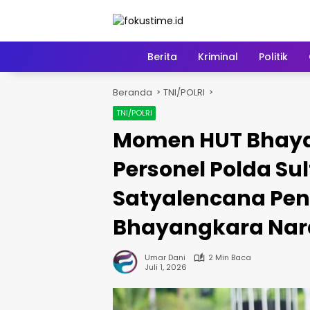
Langsung
ke
konten
Home
Berita
Kriminal
Politik
Beranda
TNI/POLRI
TNI/POLRI
Momen HUT Bhaya
Personel Polda Su
Satyalencana Pen
Bhayangkara Nara
Umar Dani
2 Min Baca
Juli 1, 2026