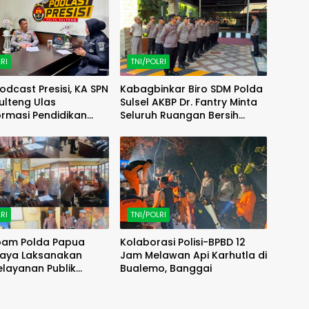
RI
TNI/POLRI
odcast Presisi, KA SPN
Kabagbinkar Biro SDM Polda
ulteng Ulas
Sulsel AKBP Dr. Fantry Minta
rmasi Pendidikan
Seluruh Ruangan Bersih
elalui Kurikulum OBE
Tanpa Ada Debu
RI
TNI/POLRI
pam Polda Papua
Kolaborasi Polisi-BPBD 12
Daya Laksanakan
Jam Melawan Api Karhutla di
elayanan Publik
Bualemo, Banggai
 polres kab. sorong di
Salawati