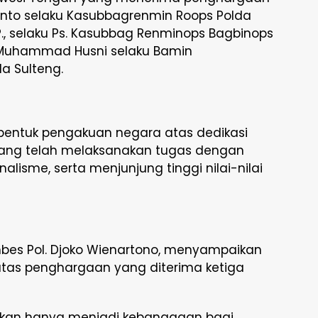
ianto selaku Kasubbagrenmin Roops Polda
A.P., selaku Ps. Kasubbag Renminops Bagbinops
 Muhammad Husni selaku Bamin
a Sulteng.
bentuk pengakuan negara atas dedikasi
 yang telah melaksanakan tugas dengan
lisme, serta menjunjung tinggi nilai-nilai
bes Pol. Djoko Wienartono, menyampaikan
atas penghargaan yang diterima ketiga
ukan hanya menjadi kebanggaan bagi