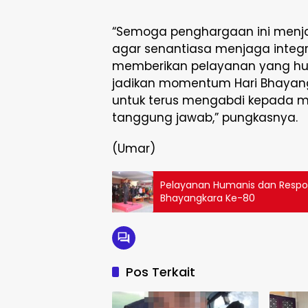
“Semoga penghargaan ini menja
agar senantiasa menjaga integr
memberikan pelayanan yang huma
jadikan momentum Hari Bhayan
untuk terus mengabdi kepada m
tanggung jawab,” pungkasnya.
(Umar)
Pelayanan Humanis dan Respon
Bhayangkara Ke-80
Pos Terkait