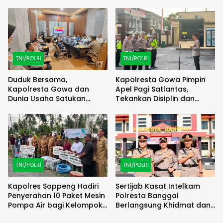
Semarakkan HUT RI ke-81
Cagora
TNI/POLRI
TNI/POLRI
Duduk Bersama,
Kapolresta Gowa Pimpin
Kapolresta Gowa dan
Apel Pagi Satlantas,
Dunia Usaha Satukan
Tekankan Disiplin dan
Langkah Jaga Kamtibmas
Pelayanan Humanis
TNI/POLRI
TNI/POLRI
Kapolres Soppeng Hadiri
Sertijab Kasat Intelkam
Penyerahan 10 Paket Mesin
Polresta Banggai
Pompa Air bagi Kelompok
Berlangsung Khidmat dan
Tani
Penuh Keakraban