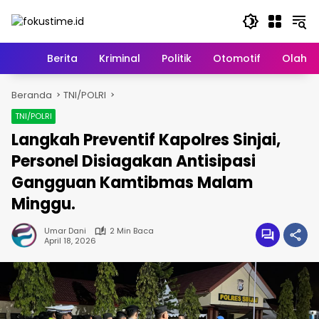
Langsung
ke
konten
Home
Berita
Kriminal
Politik
Otomotif
Olahr
Beranda
TNI/POLRI
TNI/POLRI
Langkah Preventif Kapolres Sinjai,
Personel Disiagakan Antisipasi
Gangguan Kamtibmas Malam
Minggu.
Umar Dani
2 Min Baca
April 18, 2026