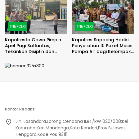
TNI/POLRI
TNI/POLRI
Kapolresta Gowa Pimpin
Kapolres Soppeng Hadiri
Apel Pagi Satlantas,
Penyerahan 10 Paket Mesin
Tekankan Disiplin dan
Pompa Air bagi Kelompok
Pelayanan Humanis
Tani
Kantor Redaksi
Jln. Lasandara,Lorong Cendana II,RT/RW 020/008;Kel
Korumba Kec.Mandonga,Kota Kendari,Prov.Sulawesi
Tenggara,Kode Pos 93111