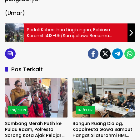
(Umar)
Peduli Kebersihan Lingkungan, Babinsa
Koramil 1413-09/Sampolawa Bersama
Warga Benahi Area Pasar
Pos Terkait
TNI/POLRI
TNI/POLRI
Sambang Merah Putih ke
Bangun Ruang Dialog,
Pulau Raam, Polresta
Kapolresta Gowa Sambut
Sorong Kota Ajak Pelajar
Hangat Silaturahmi HMI