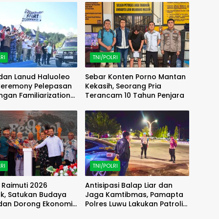
RI
TNI/POLRI
an Lanud Haluoleo
Sebar Konten Porno Mantan
 Ceremony Pelepasan
Kekasih, Seorang Pria
gan Familiarization
Terancam 10 Tahun Penjara
AMTRIP) Overland
RI
TNI/POLRI
l Raimuti 2026
Antisipasi Balap Liar dan
k, Satukan Budaya
Jaga Kamtibmas, Pamapta
 dan Dorong Ekonomi
Polres Luwu Lakukan Patroli
akat
Malam