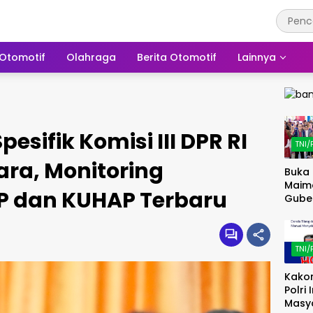
Otomotif
Olahraga
Berita Otomotif
Lainnya
esifik Komisi III DPR RI
TNI/
ara, Monitoring
Buka 
Maim
P dan KUHAP Terbaru
Gube
Doro
Digita
UMK
TNI/
Kakor
Polri
Masy