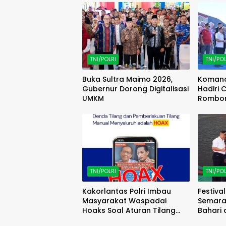
TNI/POLRI
TNI/POL
Buka Sultra Maimo 2026,
Komand
Gubernur Dorong Digitalisasi
Hadiri
UMKM
Rombon
Trip (F
TNI/POLRI
TNI/POL
Kakorlantas Polri Imbau
Festiva
Masyarakat Waspadai
Semara
Hoaks Soal Aturan Tilang
Bahari
Baru
Masyar