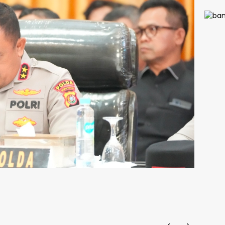
Wasp
Hoaks
Atur
Tilan