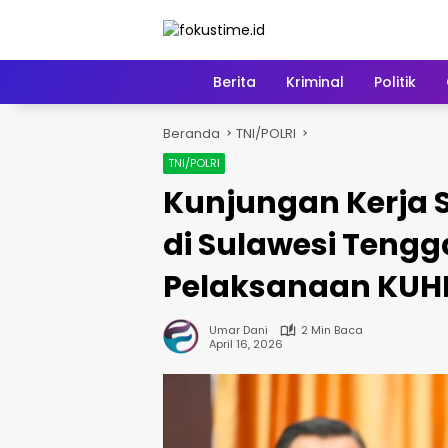
Langsung
ke
konten
Home
Berita
Kriminal
Politik
Beranda
TNI/POLRI
TNI/POLRI
Kunjungan Kerja Sp
di Sulawesi Tengg
Pelaksanaan KUH
Umar Dani
2 Min Baca
April 16, 2026