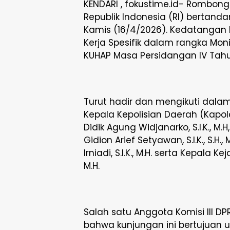
KENDARI , fokustime.id- Rombong
Republik Indonesia (RI) bertanda
Kamis (16/4/2026). Kedatangan K
Kerja Spesifik dalam rangka Mo
KUHAP Masa Persidangan IV Tah
Turut hadir dan mengikuti dalam 
Kepala Kepolisian Daerah (Kapold
Didik Agung Widjanarko, S.I.K., M.
Gidion Arief Setyawan, S.I.K., S.H.
Irniadi, S.I.K., M.H. serta Kepala K
M.H.
Salah satu Anggota Komisi III D
bahwa kunjungan ini bertujuan