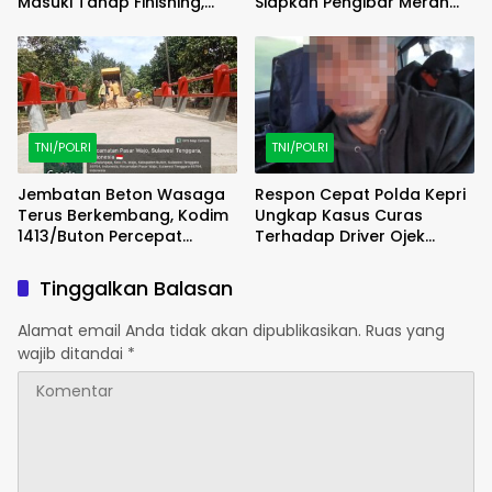
Masuki Tahap Finishing,
Siapkan Pengibar Merah
Wujud Hunian Layak Kian
Putih Berkarakter dan
Nyata
Disiplin
TNI/POLRI
TNI/POLRI
Jembatan Beton Wasaga
Respon Cepat Polda Kepri
Terus Berkembang, Kodim
Ungkap Kasus Curas
1413/Buton Percepat
Terhadap Driver Ojek
Penataan Akses
Online Maxim, Pelaku
Berhasil Diamankan
Tinggalkan Balasan
Alamat email Anda tidak akan dipublikasikan.
Ruas yang
wajib ditandai
*