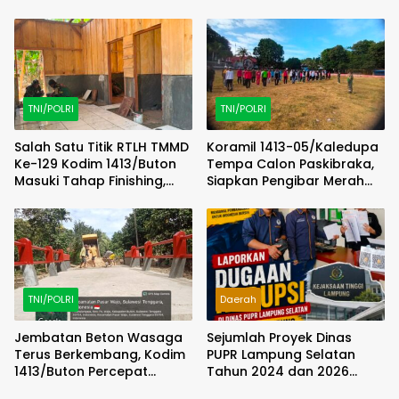
Tandon Sumur Bor Demi
Progres di Lapangan
Kualitas Air Bersih
TNI/POLRI
TNI/POLRI
Salah Satu Titik RTLH TMMD
Koramil 1413-05/Kaledupa
Ke-129 Kodim 1413/Buton
Tempa Calon Paskibraka,
Masuki Tahap Finishing,
Siapkan Pengibar Merah
Wujud Hunian Layak Kian
Putih Berkarakter dan
Nyata
Disiplin
TNI/POLRI
Daerah
Jembatan Beton Wasaga
Sejumlah Proyek Dinas
Terus Berkembang, Kodim
PUPR Lampung Selatan
1413/Buton Percepat
Tahun 2024 dan 2026
Penataan Akses
Dilaporkan DPP KAMPUD Ke