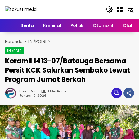
Langsung
ke
konten
Home
Berita
Kriminal
Politik
Otomotif
Olahr
Beranda
TNI/POLRI
TNI/POLRI
Koramil 1413-07/Batauga Bersama
Persit KCK Salurkan Sembako Lewat
Program Jumat Berkah
Umar Dani
1 Min Baca
Januari 9, 2026