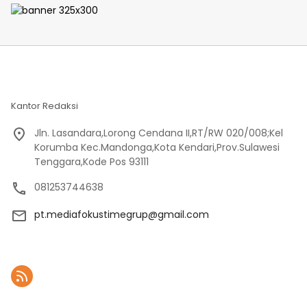
KEJATI Lampung
Kantor Redaksi
Jln. Lasandara,Lorong Cendana II,RT/RW 020/008;Kel
Korumba Kec.Mandonga,Kota Kendari,Prov.Sulawesi
Tenggara,Kode Pos 93111
081253744638
pt.mediafokustimegrup@gmail.com