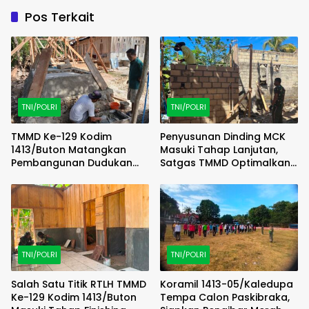
Pos Terkait
TNI/POLRI
TNI/POLRI
TMMD Ke-129 Kodim
Penyusunan Dinding MCK
1413/Buton Matangkan
Masuki Tahap Lanjutan,
Pembangunan Dudukan
Satgas TMMD Optimalkan
Tandon Sumur Bor Demi
Progres di Lapangan
Kualitas Air Bersih
TNI/POLRI
TNI/POLRI
Salah Satu Titik RTLH TMMD
Koramil 1413-05/Kaledupa
Ke-129 Kodim 1413/Buton
Tempa Calon Paskibraka,