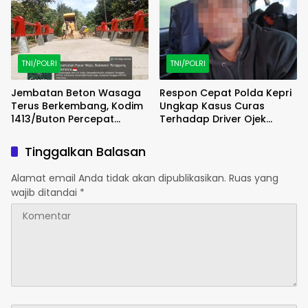
TNI/POLRI
TNI/POLRI
Jembatan Beton Wasaga
Respon Cepat Polda Kepri
Terus Berkembang, Kodim
Ungkap Kasus Curas
1413/Buton Percepat
Terhadap Driver Ojek
Penataan Akses
Online Maxim, Pelaku
Berhasil Diamankan
Tinggalkan Balasan
Alamat email Anda tidak akan dipublikasikan.
Ruas yang
wajib ditandai
*