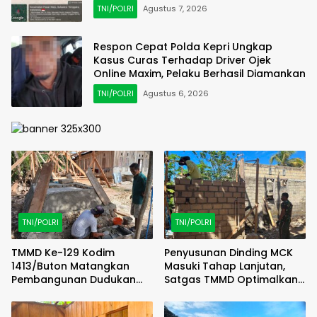
TNI/POLRI
Agustus 7, 2026
Respon Cepat Polda Kepri Ungkap
Kasus Curas Terhadap Driver Ojek
Online Maxim, Pelaku Berhasil Diamankan
TNI/POLRI
Agustus 6, 2026
TNI/POLRI
TNI/POLRI
TMMD Ke-129 Kodim
Penyusunan Dinding MCK
1413/Buton Matangkan
Masuki Tahap Lanjutan,
Pembangunan Dudukan
Satgas TMMD Optimalkan
Tandon Sumur Bor Demi
Progres di Lapangan
Kualitas Air Bersih