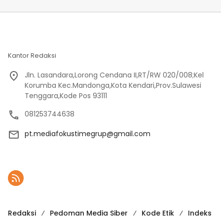
Kantor Redaksi
Jln. Lasandara,Lorong Cendana II,RT/RW 020/008;Kel
Korumba Kec.Mandonga,Kota Kendari,Prov.Sulawesi
Tenggara,Kode Pos 93111
081253744638
pt.mediafokustimegrup@gmail.com
Redaksi
Pedoman Media Siber
Kode Etik
Indeks