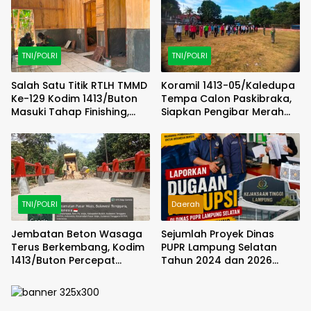
TNI/POLRI
TNI/POLRI
Salah Satu Titik RTLH TMMD
Koramil 1413-05/Kaledupa
Ke-129 Kodim 1413/Buton
Tempa Calon Paskibraka,
Masuki Tahap Finishing,
Siapkan Pengibar Merah
Wujud Hunian Layak Kian
Putih Berkarakter dan
Nyata
Disiplin
TNI/POLRI
Daerah
Jembatan Beton Wasaga
Sejumlah Proyek Dinas
Terus Berkembang, Kodim
PUPR Lampung Selatan
1413/Buton Percepat
Tahun 2024 dan 2026
Penataan Akses
Dilaporkan DPP KAMPUD Ke
KEJATI Lampung