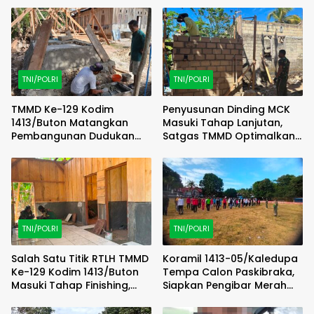
TNI/POLRI
TNI/POLRI
TMMD Ke-129 Kodim
Penyusunan Dinding MCK
1413/Buton Matangkan
Masuki Tahap Lanjutan,
Pembangunan Dudukan
Satgas TMMD Optimalkan
Tandon Sumur Bor Demi
Progres di Lapangan
Kualitas Air Bersih
TNI/POLRI
TNI/POLRI
Salah Satu Titik RTLH TMMD
Koramil 1413-05/Kaledupa
Ke-129 Kodim 1413/Buton
Tempa Calon Paskibraka,
Masuki Tahap Finishing,
Siapkan Pengibar Merah
Wujud Hunian Layak Kian
Putih Berkarakter dan
Nyata
Disiplin