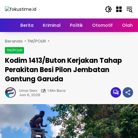
Langsung
ke
konten
Home
Berita
Kriminal
Politik
Otomotif
Olahr
Beranda
TNI/POLRI
TNI/POLRI
Kodim 1413/Buton Kerjakan Tahap
Perakitan Besi Pilon Jembatan
Gantung Garuda
Umar Dani
1 Min Baca
Juni 6, 2026