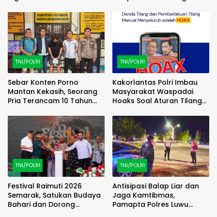
Familiarization Trip
(FAMTRIP) Overland
TNI/POLRI
TNI/POLRI
Sebar Konten Porno
Kakorlantas Polri Imbau
Mantan Kekasih, Seorang
Masyarakat Waspadai
Pria Terancam 10 Tahun
Hoaks Soal Aturan Tilang
Penjara
Baru
TNI/POLRI
TNI/POLRI
Festival Raimuti 2026
Antisipasi Balap Liar dan
Semarak, Satukan Budaya
Jaga Kamtibmas,
Bahari dan Dorong
Pamapta Polres Luwu
Ekonomi Masyarakat
Lakukan Patroli Malam