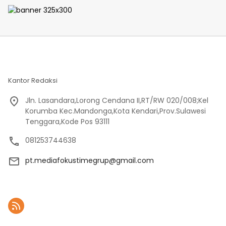
Kantor Redaksi
Jln. Lasandara,Lorong Cendana II,RT/RW 020/008;Kel
Korumba Kec.Mandonga,Kota Kendari,Prov.Sulawesi
Tenggara,Kode Pos 93111
081253744638
pt.mediafokustimegrup@gmail.com