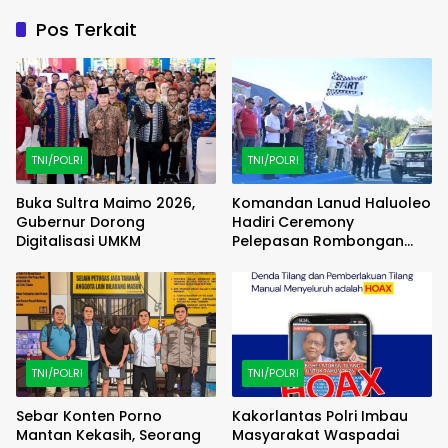
Pos Terkait
TNI/POLRI
TNI/POLRI
Buka Sultra Maimo 2026,
Komandan Lanud Haluoleo
Gubernur Dorong
Hadiri Ceremony
Digitalisasi UMKM
Pelepasan Rombongan
Familiarization Trip
(FAMTRIP) Overland
TNI/POLRI
TNI/POLRI
Sebar Konten Porno
Kakorlantas Polri Imbau
Mantan Kekasih, Seorang
Masyarakat Waspadai