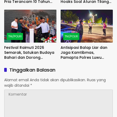
Pria Terancam 10 Tahun
Hoaks Soal Aturan Tilang
Penjara
Baru
TNI/POLRI
TNI/POLRI
Festival Raimuti 2026
Antisipasi Balap Liar dan
Semarak, Satukan Budaya
Jaga Kamtibmas,
Bahari dan Dorong
Pamapta Polres Luwu
Ekonomi Masyarakat
Lakukan Patroli Malam
Tinggalkan Balasan
Alamat email Anda tidak akan dipublikasikan.
Ruas yang
wajib ditandai
*