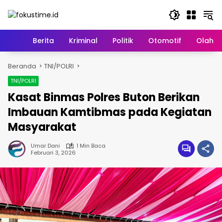
Langsung
ke
konten
Home
Berita
Kriminal
Politik
Otomotif
Olahr
Beranda
TNI/POLRI
TNI/POLRI
Kasat Binmas Polres Buton Berikan
Imbauan Kamtibmas pada Kegiatan
Masyarakat
Umar Dani
1 Min Baca
Februari 3, 2026