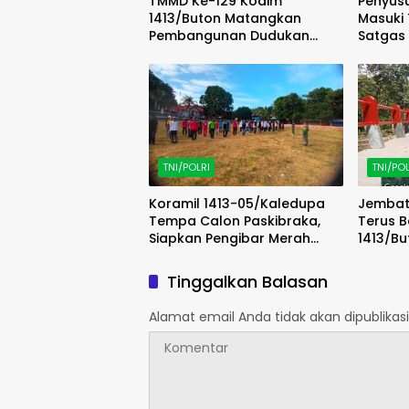
TMMD Ke-129 Kodim
Penyus
1413/Buton Matangkan
Masuki 
Pembangunan Dudukan
Satgas
Tandon Sumur Bor Demi
Progre
Kualitas Air Bersih
TNI/POLRI
TNI/POL
Koramil 1413-05/Kaledupa
Jembat
Tempa Calon Paskibraka,
Terus 
Siapkan Pengibar Merah
1413/Bu
Putih Berkarakter dan Disiplin
Penata
Tinggalkan Balasan
Alamat email Anda tidak akan dipublikasi