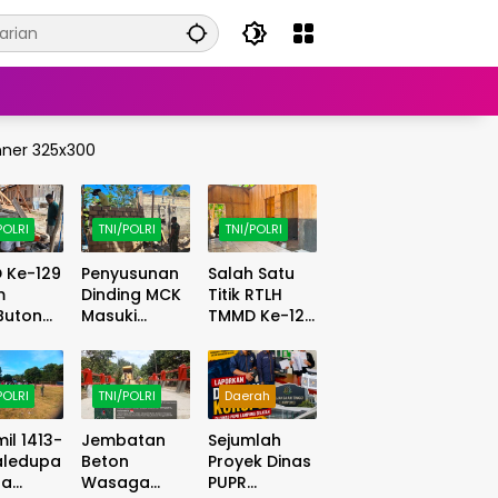
POLRI
TNI/POLRI
TNI/POLRI
 Ke-129
Penyusunan
Salah Satu
m
Dinding MCK
Titik RTLH
Buton
Masuki
TMMD Ke-129
ngkan
Tahap
Kodim
anguna
Lanjutan,
1413/Buton
dukan
Satgas
Masuki
POLRI
TNI/POLRI
Daerah
on
TMMD
Tahap
r Bor
Optimalkan
Finishing,
il 1413-
Jembatan
Sejumlah
Progres di
Wujud
aledupa
Beton
Proyek Dinas
as Air
Lapangan
Hunian Layak
pa
Wasaga
PUPR
h
Kian Nyata