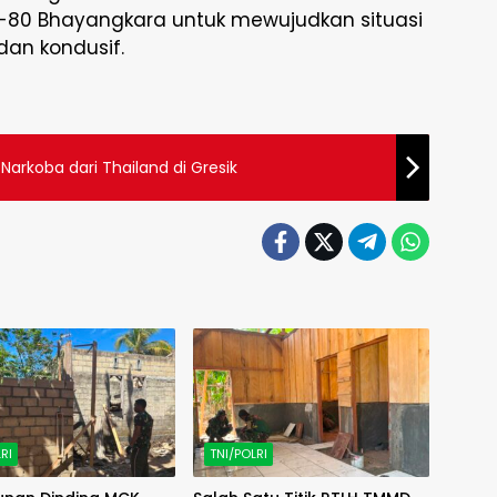
80 Bhayangkara untuk mewujudkan situasi
an kondusif.
arkoba dari Thailand di Gresik
RI
TNI/POLRI