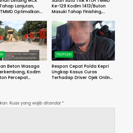
unan Dinding MCK
Salah Satu Titik RTLH TMMD
Tahap Lanjutan,
Ke-129 Kodim 1413/Buton
 TMMD Optimalkan
Masuki Tahap Finishing,
s di Lapangan
Wujud Hunian Layak Kian
Nyata
RI
TNI/POLRI
an Beton Wasaga
Respon Cepat Polda Kepri
Berkembang, Kodim
Ungkap Kasus Curas
ton Percepat
Terhadap Driver Ojek Online
an Akses
Maxim, Pelaku Berhasil
Diamankan
kan.
Ruas yang wajib ditandai
*