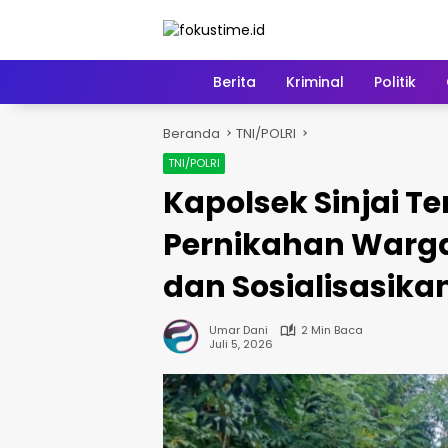
Langsung
ke
konten
Home
Berita
Kriminal
Politik
Beranda
TNI/POLRI
TNI/POLRI
Kapolsek Sinjai T
Pernikahan Warga,
dan Sosialisasikan
Umar Dani
2 Min Baca
Juli 5, 2026