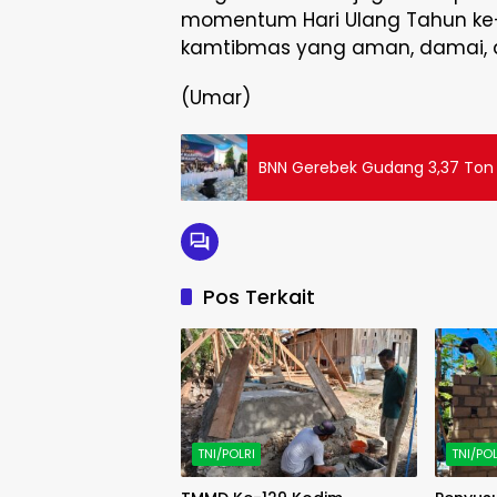
momentum Hari Ulang Tahun ke-
kamtibmas yang aman, damai, d
(Umar)
BNN Gerebek Gudang 3,37 Ton N
Pos Terkait
TNI/POLRI
TNI/POL