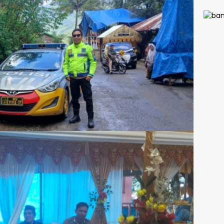
Calo
Paski
Siap
Pengi
Merah
Berka
dan D