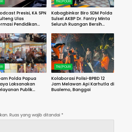
RI
TNI/POLRI
odcast Presisi, KA SPN
Kabagbinkar Biro SDM Polda
ulteng Ulas
Sulsel AKBP Dr. Fantry Minta
rmasi Pendidikan
Seluruh Ruangan Bersih
elalui Kurikulum OBE
Tanpa Ada Debu
RI
TNI/POLRI
pam Polda Papua
Kolaborasi Polisi-BPBD 12
Daya Laksanakan
Jam Melawan Api Karhutla di
elayanan Publik
Bualemo, Banggai
 polres kab. sorong di
Salawati
kan.
Ruas yang wajib ditandai
*