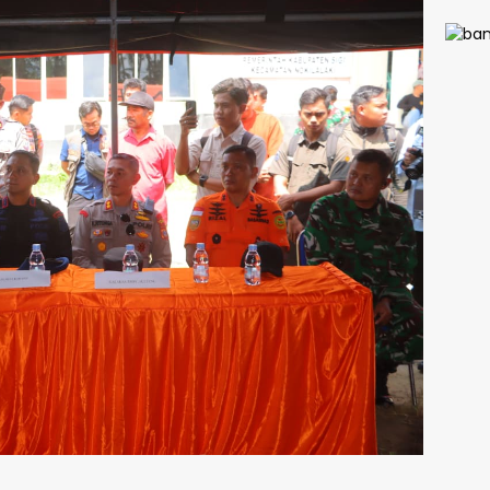
AKBP 
Fantr
Selur
Ruan
Bersi
Ada 