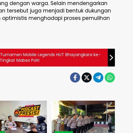
ung dengan warga. Selain mendengarkan
an tersebut juga menjadi bentuk dukungan
n optimistis menghadapi proses pemulihan
ar Turnamen Mobile Legends HUT Bhayangkara ke-
Tingkat Mabes Polri