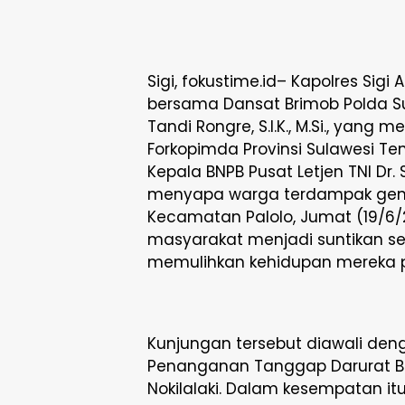
Sigi, fokustime.id– Kapolres Sigi AK
bersama Dansat Brimob Polda S
Tandi Rongre, S.I.K., M.Si., yang
Forkopimda Provinsi Sulawesi T
Kepala BNPB Pusat Letjen TNI Dr.
menyapa warga terdampak gemp
Kecamatan Palolo, Jumat (19/6/
masyarakat menjadi suntikan s
memulihkan kehidupan mereka 
Kunjungan tersebut diawali den
Penanganan Tanggap Darurat 
Nokilalaki. Dalam kesempatan it