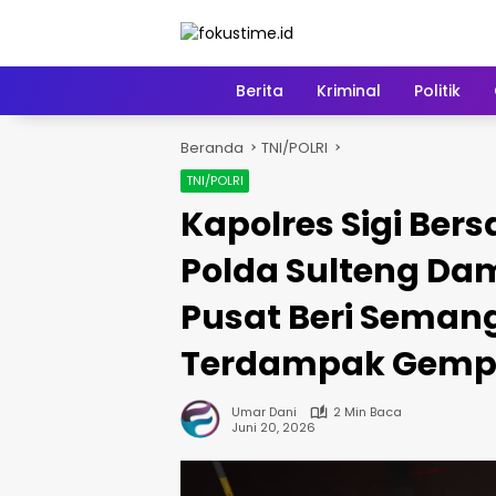
Langsung
ke
konten
Home
Berita
Kriminal
Politik
Beranda
TNI/POLRI
TNI/POLRI
Kapolres Sigi Be
Polda Sulteng Da
Pusat Beri Seman
Terdampak Gem
Umar Dani
2 Min Baca
Juni 20, 2026