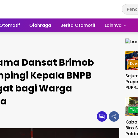
Otomotif
Olahraga
Berita Otomotif
Lainnya
rsama Dansat Brimob
Dae
mpingi Kepala BNPB
Seju
Proye
gat bagi Warga
PUPR
Lamp
pa
Selat
Tahu
TNI/
dan 
Dilap
Kaba
DPP 
Biro 
Ke KE
Polda
Lamp