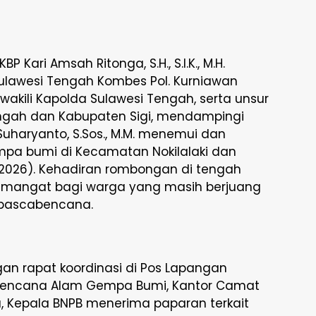
BP Kari Amsah Ritonga, S.H., S.I.K., M.H.
ulawesi Tengah Kombes Pol. Kurniawan
 mewakili Kapolda Sulawesi Tengah, serta unsur
engah dan Kabupaten Sigi, mendampingi
 Suharyanto, S.Sos., M.M. menemui dan
a bumi di Kecamatan Nokilalaki dan
2026). Kehadiran rombongan di tengah
emangat bagi warga yang masih berjuang
pascabencana.
gan rapat koordinasi di Pos Lapangan
Bencana Alam Gempa Bumi, Kantor Camat
u, Kepala BNPB menerima paparan terkait