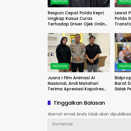
TNI/POLRI
TNI/POL
Respon Cepat Polda Kepri
Lewat P
Ungkap Kasus Curas
Polda S
Terhadap Driver Ojek Online
Transfo
Maxim, Pelaku Berhasil
Polri M
Diamankan
TNI/POLRI
TNI/POL
Juara I Film Animasi AI
Bidpro
Nasional, Andi Matahari
Barat 
Terima Apresiasi Kapolres
Sidak P
Bulukumba
jajaran
Polsek 
Tinggalkan Balasan
Alamat email Anda tidak akan dipublikasi