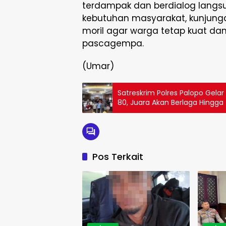
terdampak dan berdialog langs
kebutuhan masyarakat, kunjung
moril agar warga tetap kuat da
pascagempa.
(Umar)
Satreskrim Polres Palopo Gel
80, Juara Akan Berlaga Hingga 
Pos Terkait