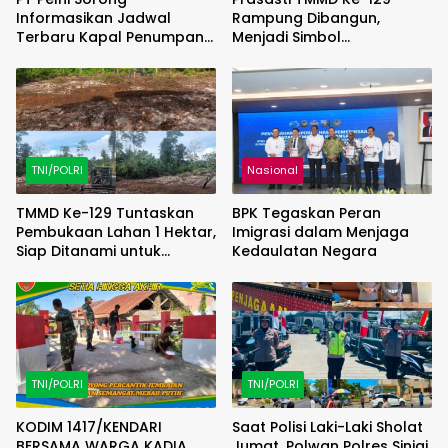
Informasikan Jadwal
Rampung Dibangun,
Terbaru Kapal Penumpang
Menjadi Simbol
dan Sabuk Nusantara di
Pengabdian TNI dan
Papua Barat Daya
Kenangan Abadi untuk
Kampung Sesor
TNI/POLRI
Nasional
TMMD Ke-129 Tuntaskan
BPK Tegaskan Peran
Pembukaan Lahan 1 Hektar,
Imigrasi dalam Menjaga
Siap Ditanami untuk
Kedaulatan Negara
Perkuat Ketahanan
Pangan Kampung Sesor
TNI/POLRI
TNI/POLRI
KODIM 1417/KENDARI
Saat Polisi Laki-Laki Sholat
BERSAMA WARGA KADIA
Jumat, Polwan Polres Sinjai