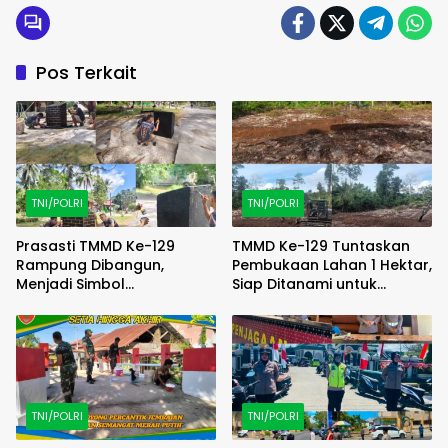
Pos Terkait
TNI/POLRI
TNI/POLRI
Prasasti TMMD Ke-129
TMMD Ke-129 Tuntaskan
Rampung Dibangun,
Pembukaan Lahan 1 Hektar,
Menjadi Simbol
Siap Ditanami untuk
Pengabdian TNI dan
Perkuat Ketahanan
Kenangan Abadi untuk
Pangan Kampung Sesor
Kampung Sesor
TNI/POLRI
TNI/POLRI