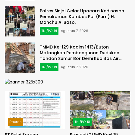
Polres Sinjai Gelar Upacara Kedinasan
Pemakaman Kombes Pol (Purn) H.
Manchu A. Baso.
TNI/POLRI
Agustus 7, 2026
TMMD Ke-129 Kodim 1413/Buton
Matangkan Pembangunan Dudukan
Tandon Sumur Bor Demi Kualitas Air
Bersih
TNI/POLRI
Agustus 7, 2026
Daerah
TNI/POLRI
PT Pelni Sorong
Prasasti TMMD Ke-129