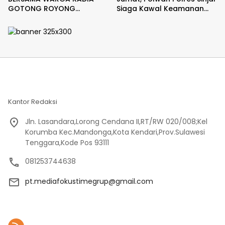
GOTONG ROYONG
Siaga Kawal Keamanan
PERCANTIK JEMBATAN DESA
dan Pelayanan.
DENGAN SEMANGAT MERAH
PUTIH
Kantor Redaksi
Jln. Lasandara,Lorong Cendana II,RT/RW 020/008;Kel
Korumba Kec.Mandonga,Kota Kendari,Prov.Sulawesi
Tenggara,Kode Pos 93111
081253744638
pt.mediafokustimegrup@gmail.com