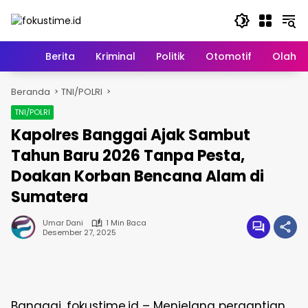
Langsung
ke
konten
Home
Berita
Kriminal
Politik
Otomotif
Olahr
Beranda
TNI/POLRI
TNI/POLRI
Kapolres Banggai Ajak Sambut
Tahun Baru 2026 Tanpa Pesta,
Doakan Korban Bencana Alam di
Sumatera
Umar Dani
1 Min Baca
Desember 27, 2025
Banggai, fokustime.id – Menjelang pergantian