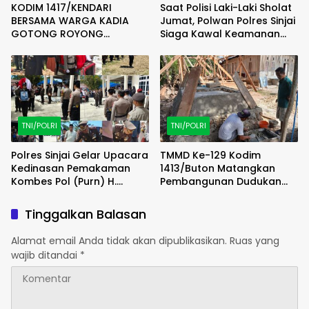
KODIM 1417/KENDARI
Saat Polisi Laki-Laki Sholat
BERSAMA WARGA KADIA
Jumat, Polwan Polres Sinjai
GOTONG ROYONG
Siaga Kawal Keamanan
PERCANTIK JEMBATAN DESA
dan Pelayanan.
DENGAN SEMANGAT MERAH
PUTIH
TNI/POLRI
TNI/POLRI
Polres Sinjai Gelar Upacara
TMMD Ke-129 Kodim
Kedinasan Pemakaman
1413/Buton Matangkan
Kombes Pol (Purn) H.
Pembangunan Dudukan
Manchu A. Baso.
Tandon Sumur Bor Demi
Kualitas Air Bersih
Tinggalkan Balasan
Alamat email Anda tidak akan dipublikasikan.
Ruas yang
wajib ditandai
*