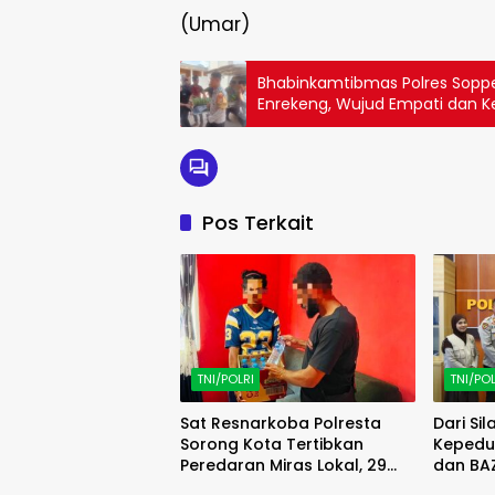
(Umar)
Bhabinkamtibmas Polres Sopp
Enrekeng, Wujud Empati dan 
Pos Terkait
TNI/POLRI
TNI/POL
Sat Resnarkoba Polresta
Dari Si
Sorong Kota Tertibkan
Kepedul
Peredaran Miras Lokal, 29
dan BA
Liter Cap Tikus Diamankan
Semang