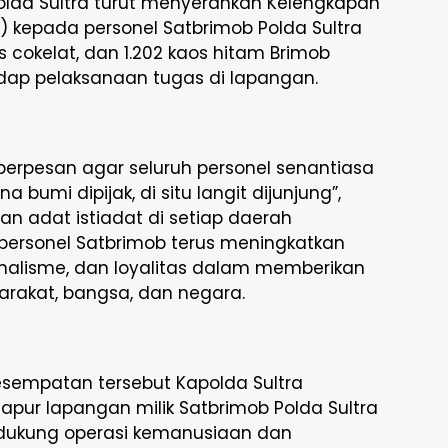
lda Sultra turut menyerahkan Kelengkapan
 kepada personel Satbrimob Polda Sultra
os cokelat, dan 1.202 kaos hitam Brimob
dap pelaksanaan tugas di lapangan.
berpesan agar seluruh personel senantiasa
bumi dipijak, di situ langit dijunjung”,
 adat istiadat di setiap daerah
 personel Satbrimob terus meningkatkan
nalisme, dan loyalitas dalam memberikan
rakat, bangsa, dan negara.
esempatan tersebut Kapolda Sultra
pur lapangan milik Satbrimob Polda Sultra
endukung operasi kemanusiaan dan