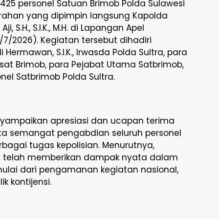
 425 personel Satuan Brimob Polda Sulawesi
rahan yang dipimpin langsung Kapolda
ji, S.H., S.I.K., M.H. di Lapangan Apel
/7/2026). Kegiatan tersebut dihadiri
i Hermawan, S.I.K., Irwasda Polda Sultra, para
sat Brimob, para Pejabat Utama Satbrimob,
nel Satbrimob Polda Sultra.
yampaikan apresiasi dan ucapan terima
serta semangat pengabdian seluruh personel
agai tugas kepolisian. Menurutnya,
tra telah memberikan dampak nyata dalam
ulai dari pengamanan kegiatan nasional,
k kontijensi.