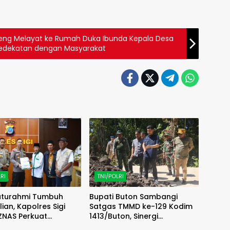
eng Melayat ke Rumah Duka Ibunda Kepala Desa
Kedekatan dengan Masyarakat
RI
TNI/POLRI
laturahmi Tumbuh
Bupati Buton Sambangi
ian, Kapolres Sigi
Satgas TMMD ke-129 Kodim
ZNAS Perkuat
1413/Buton, Sinergi
at Berbagi
Pembangunan Kian Menguat