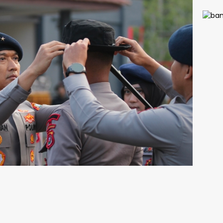
TMMD
Kodi
1413/
Siner
Pemb
n Kia
Meng