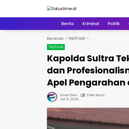
Langsung
ke
konten
Home
Berita
Kriminal
Politik
Beranda
TNI/POLRI
TNI/POLRI
Kapolda Sultra T
dan Profesionalis
Apel Pengarahan 
Umar Dani
3 Min Baca
Juli 9, 2026