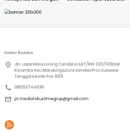
Meriahkan Lomba Balap
Polsek Majauleng Gelar
Karung
Patroli
Kantor Redaksi
Jln. Lasandara,Lorong Cendana II,RT/RW 020/008;Kel
Korumba Kec.Mandonga,Kota Kendari,Prov.Sulawesi
Tenggara,Kode Pos 93111
081253744638
pt.mediafokustimegrup@gmail.com