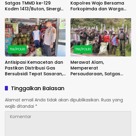
Satgas TMMD ke-129
Kapolres Wajo Bersama
Kodim 1413/Buton, Sinergi
Forkopimda dan Warga
Pembangunan Kian
Meriahkan Lomba Balap
Menguat
Karung
TNI/POLRI
TNI/POLRI
Antisipasi Kemacetan dan
Merawat Alam,
Pastikan Distribusi Gas
Mempererat
Bersubsidi Tepat Sasaran,
Persaudaraan, Satgas
Polsek Majauleng Gelar
Yonif 2 Marinir dan Warga
Patroli
Enarotali Wujudkan Paniai
Tinggalkan Balasan
Bersih, Indonesia Asri
Alamat email Anda tidak akan dipublikasikan.
Ruas yang
wajib ditandai
*