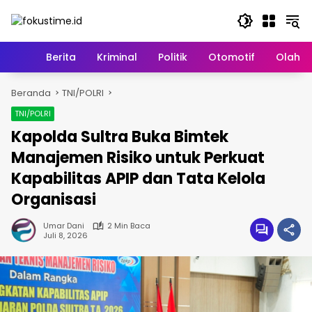
Langsung
ke
konten
Home
Berita
Kriminal
Politik
Otomotif
Olahr
Beranda
TNI/POLRI
TNI/POLRI
Kapolda Sultra Buka Bimtek
Manajemen Risiko untuk Perkuat
Kapabilitas APIP dan Tata Kelola
Organisasi
Umar Dani
2 Min Baca
Juli 8, 2026