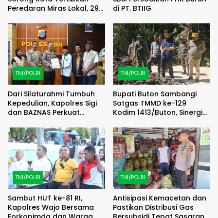
Peredaran Miras Lokal, 29
di PT. BTIIG
Liter Cap Tikus Diamankan
TNI/POLRI
TNI/POLRI
Dari Silaturahmi Tumbuh
Bupati Buton Sambangi
Kepedulian, Kapolres Sigi
Satgas TMMD ke-129
dan BAZNAS Perkuat
Kodim 1413/Buton, Sinergi
Semangat Berbagi
Pembangunan Kian
Menguat
TNI/POLRI
TNI/POLRI
Sambut HUT ke-81 RI,
Antisipasi Kemacetan dan
Kapolres Wajo Bersama
Pastikan Distribusi Gas
Forkopimda dan Warga
Bersubsidi Tepat Sasaran,