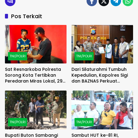
Pos Terkait
TNI/POLRI
TNI/POLRI
Sat Resnarkoba Polresta
Dari Silaturahmi Tumbuh
Sorong Kota Tertibkan
Kepedulian, Kapolres Sigi
Peredaran Miras Lokal, 29
dan BAZNAS Perkuat
Liter Cap Tikus Diamankan
Semangat Berbagi
TNI/POLRI
TNI/POLRI
Bupati Buton Sambangi
Sambut HUT ke-81 RI,