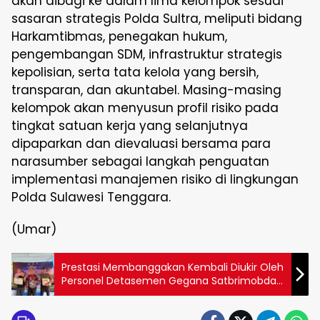
akan dibagi ke dalam lima kelompok sesuai
sasaran strategis Polda Sultra, meliputi bidang
Harkamtibmas, penegakan hukum,
pengembangan SDM, infrastruktur strategis
kepolisian, serta tata kelola yang bersih,
transparan, dan akuntabel. Masing-masing
kelompok akan menyusun profil risiko pada
tingkat satuan kerja yang selanjutnya
dipaparkan dan dievaluasi bersama para
narasumber sebagai langkah penguatan
implementasi manajemen risiko di lingkungan
Polda Sulawesi Tenggara.
(Umar)
Prestasi Membanggakan Kembali Diukir Oleh
Personel Detasemen Gegana Satbrimobda
Sultra