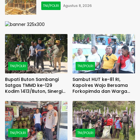
TNI/POLRI
Agustus 8, 2026
TNI/POLRI
TNI/POLRI
Bupati Buton Sambangi
Sambut HUT ke-81 RI,
Satgas TMMD ke-129
Kapolres Wajo Bersama
Kodim 1413/Buton, Sinergi
Forkopimda dan Warga
Pembangunan Kian
Meriahkan Lomba Balap
Menguat
Karung
TNI/POLRI
TNI/POLRI