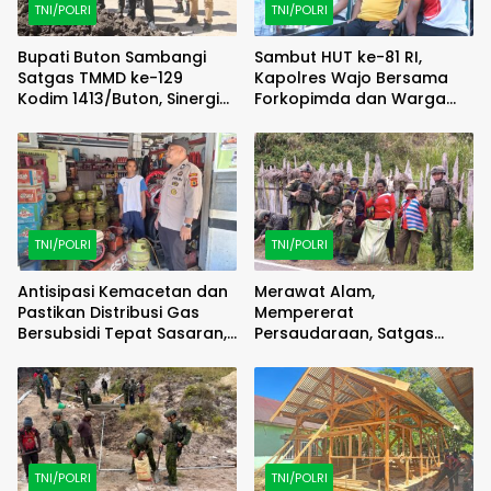
TNI/POLRI
TNI/POLRI
Bupati Buton Sambangi
Sambut HUT ke-81 RI,
Satgas TMMD ke-129
Kapolres Wajo Bersama
Kodim 1413/Buton, Sinergi
Forkopimda dan Warga
Pembangunan Kian
Meriahkan Lomba Balap
Menguat
Karung
TNI/POLRI
TNI/POLRI
Antisipasi Kemacetan dan
Merawat Alam,
Pastikan Distribusi Gas
Mempererat
Bersubsidi Tepat Sasaran,
Persaudaraan, Satgas
Polsek Majauleng Gelar
Yonif 2 Marinir dan Warga
Patroli
Enarotali Wujudkan Paniai
Bersih, Indonesia Asri
TNI/POLRI
TNI/POLRI