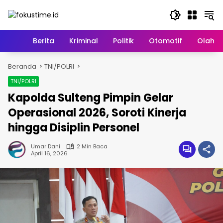
Langsung
ke
konten
Home
Berita
Kriminal
Politik
Otomotif
Olahr
Beranda
TNI/POLRI
TNI/POLRI
Kapolda Sulteng Pimpin Gelar
Operasional 2026, Soroti Kinerja
hingga Disiplin Personel
Umar Dani
2 Min Baca
April 16, 2026