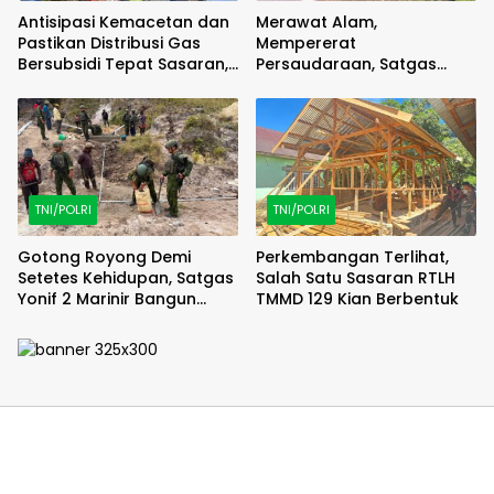
Antisipasi Kemacetan dan
Merawat Alam,
Pastikan Distribusi Gas
Mempererat
Bersubsidi Tepat Sasaran,
Persaudaraan, Satgas
Polsek Majauleng Gelar
Yonif 2 Marinir dan Warga
Patroli
Enarotali Wujudkan Paniai
Bersih, Indonesia Asri
TNI/POLRI
TNI/POLRI
Gotong Royong Demi
Perkembangan Terlihat,
Setetes Kehidupan, Satgas
Salah Satu Sasaran RTLH
Yonif 2 Marinir Bangun
TMMD 129 Kian Berbentuk
Penampungan Air Bersama
Masyarakat Pasir Putih