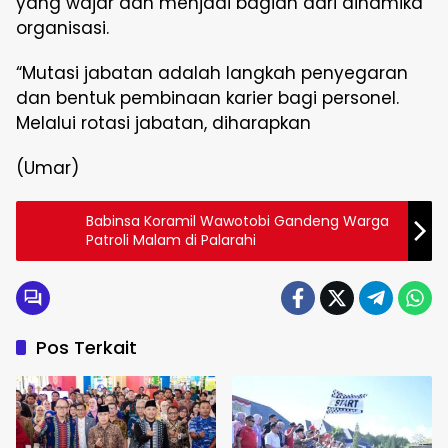
yang wajar dan menjadi bagian dari dinamika
organisasi.
“Mutasi jabatan adalah langkah penyegaran
dan bentuk pembinaan karier bagi personel.
Melalui rotasi jabatan, diharapkan
(Umar)
Babinsa Koramil Wawotobi Gandeng Warga
Patroli Malam di Palarahi
Pos Terkait