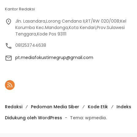
Kantor Redaksi
Jln. Lasandara,Lorong Cendana II,RT/RW 020/008;Kel
Korumba Kec.Mandonga,Kota Kendari,Prov.Sulawesi
Tenggara,Kode Pos 93111
081253744638
pt.mediafokustimegrup@gmail.com
Redaksi
Pedoman Media Siber
Kode Etik
Indeks
Didukung oleh WordPress
-
Tema: wpmedia.