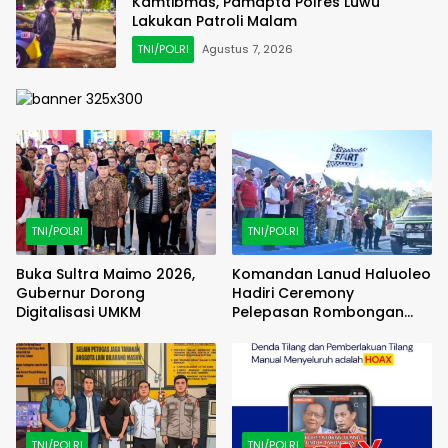
Kamtibmas, Pamapta Polres Luwu
Lakukan Patroli Malam
TNI/POLRI
Agustus 7, 2026
TNI/POLRI
TNI/POLRI
Buka Sultra Maimo 2026,
Komandan Lanud Haluoleo
Gubernur Dorong
Hadiri Ceremony
Digitalisasi UMKM
Pelepasan Rombongan
Familiarization Trip
(FAMTRIP) Overland
TNI/POLRI
TNI/POLRI