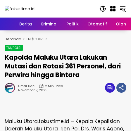
Langsung
ke
konten
Home
Berita
Kriminal
Politik
Otomotif
Olahr
Beranda
TNI/POLRI
TNI/POLRI
Kapolda Maluku Utara Lakukan
Mutasi dan Rotasi 361 Personel, dari
Perwira hingga Bintara
Umar Dani
2 Min Baca
November 7, 2025
Maluku Utara,fokustime.id – Kepala Kepolisian
Daerah Maluku Utara Irjen Pol. Drs. Waris Agono,