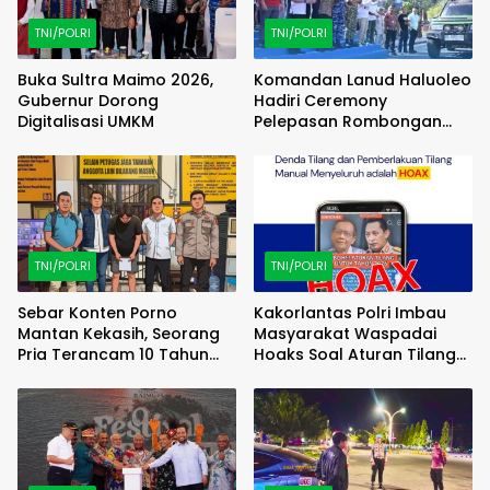
TNI/POLRI
TNI/POLRI
Buka Sultra Maimo 2026,
Komandan Lanud Haluoleo
Gubernur Dorong
Hadiri Ceremony
Digitalisasi UMKM
Pelepasan Rombongan
Familiarization Trip
(FAMTRIP) Overland
TNI/POLRI
TNI/POLRI
Sebar Konten Porno
Kakorlantas Polri Imbau
Mantan Kekasih, Seorang
Masyarakat Waspadai
Pria Terancam 10 Tahun
Hoaks Soal Aturan Tilang
Penjara
Baru