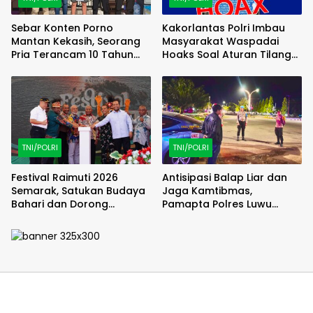
Sebar Konten Porno
Kakorlantas Polri Imbau
Mantan Kekasih, Seorang
Masyarakat Waspadai
Pria Terancam 10 Tahun
Hoaks Soal Aturan Tilang
Penjara
Baru
TNI/POLRI
TNI/POLRI
Festival Raimuti 2026
Antisipasi Balap Liar dan
Semarak, Satukan Budaya
Jaga Kamtibmas,
Bahari dan Dorong
Pamapta Polres Luwu
Ekonomi Masyarakat
Lakukan Patroli Malam