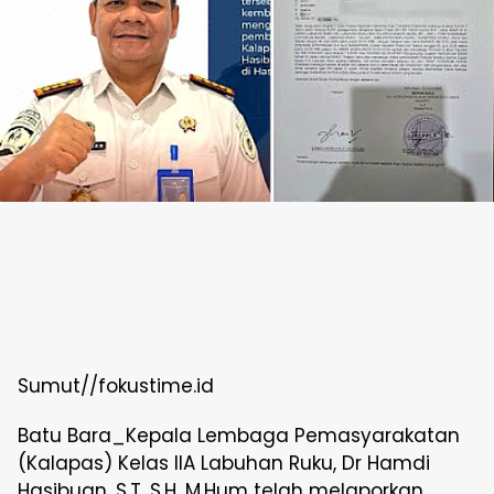
Sumut//fokustime.id
Batu Bara_Kepala Lembaga Pemasyarakatan
(Kalapas) Kelas IIA Labuhan Ruku, Dr Hamdi
Hasibuan, S.T, S.H, M.Hum telah melaporkan