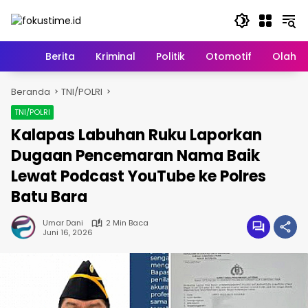
Langsung
ke
konten
Home
Berita
Kriminal
Politik
Otomotif
Olahr
Beranda
TNI/POLRI
TNI/POLRI
Kalapas Labuhan Ruku Laporkan
Dugaan Pencemaran Nama Baik
Lewat Podcast YouTube ke Polres
Batu Bara
Umar Dani
2 Min Baca
Juni 16, 2026