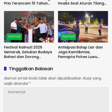
Pria Terancam 10 Tahun
Hoaks Soal Aturan Tilang
Penjara
Baru
TNI/POLRI
TNI/POLRI
Festival Raimuti 2026
Antisipasi Balap Liar dan
Semarak, Satukan Budaya
Jaga Kamtibmas,
Bahari dan Dorong
Pamapta Polres Luwu
Ekonomi Masyarakat
Lakukan Patroli Malam
Tinggalkan Balasan
Alamat email Anda tidak akan dipublikasikan.
Ruas yang
wajib ditandai
*