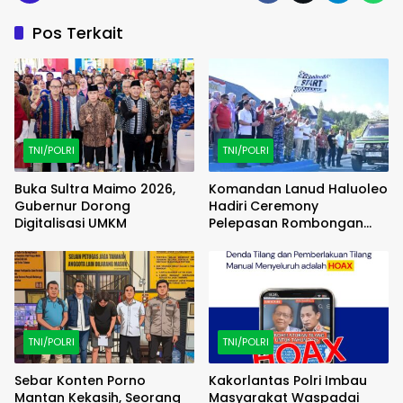
Pos Terkait
TNI/POLRI
TNI/POLRI
Buka Sultra Maimo 2026,
Komandan Lanud Haluoleo
Gubernur Dorong
Hadiri Ceremony
Digitalisasi UMKM
Pelepasan Rombongan
Familiarization Trip
(FAMTRIP) Overland
TNI/POLRI
TNI/POLRI
Sebar Konten Porno
Kakorlantas Polri Imbau
Mantan Kekasih, Seorang
Masyarakat Waspadai