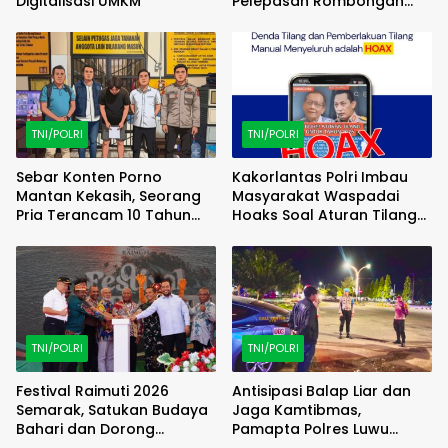
Digitalisasi UMKM
Pelepasan Rombongan
Familiarization Trip
(FAMTRIP) Overland
TNI/POLRI
TNI/POLRI
Sebar Konten Porno
Kakorlantas Polri Imbau
Mantan Kekasih, Seorang
Masyarakat Waspadai
Pria Terancam 10 Tahun
Hoaks Soal Aturan Tilang
Penjara
Baru
TNI/POLRI
TNI/POLRI
Festival Raimuti 2026
Antisipasi Balap Liar dan
Semarak, Satukan Budaya
Jaga Kamtibmas,
Bahari dan Dorong
Pamapta Polres Luwu
Ekonomi Masyarakat
Lakukan Patroli Malam