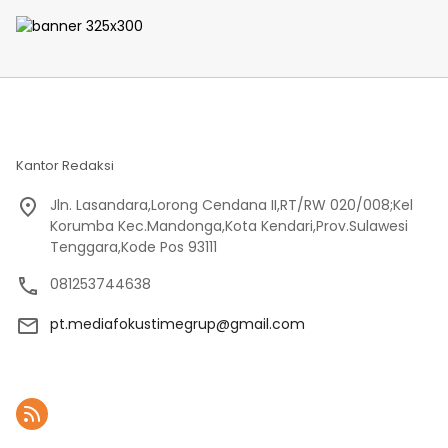
Kantor Redaksi
Jln. Lasandara,Lorong Cendana II,RT/RW 020/008;Kel
Korumba Kec.Mandonga,Kota Kendari,Prov.Sulawesi
Tenggara,Kode Pos 93111
081253744638
pt.mediafokustimegrup@gmail.com