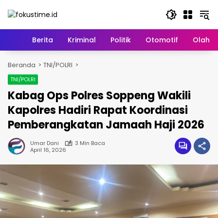
Langsung
ke
konten
Home
Berita
Kriminal
Politik
Otomotif
Olahr
Beranda
TNI/POLRI
TNI/POLRI
Kabag Ops Polres Soppeng Wakili
Kapolres Hadiri Rapat Koordinasi
Pemberangkatan Jamaah Haji 2026
Umar Dani
3 Min Baca
April 16, 2026