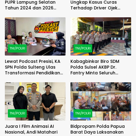
PUPR Lampung Selatan
Ungkap Kasus Curas
Tahun 2024 dan 2026
Terhadap Driver Ojek
Dilaporkan DPP KAMPUD Ke
Online Maxim, Pelaku
KEJATI Lampung
Berhasil Diamankan
TNI/POLRI
TNI/POLRI
Lewat Podcast Presisi, KA
Kabagbinkar Biro SDM
SPN Polda Sulteng Ulas
Polda Sulsel AKBP Dr.
Transformasi Pendidikan
Fantry Minta Seluruh
Polri Melalui Kurikulum OBE
Ruangan Bersih Tanpa Ada
Debu
TNI/POLRI
TNI/POLRI
Juara I Film Animasi AI
Bidpropam Polda Papua
Nasional, Andi Matahari
Barat Daya Laksanakan