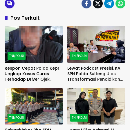
Pos Terkait
TNI/POLRI
TNI/POLRI
Respon Cepat Polda Kepri
Lewat Podcast Presisi, KA
Ungkap Kasus Curas
SPN Polda Sulteng Ulas
Terhadap Driver Ojek
Transformasi Pendidikan
Online Maxim, Pelaku
Polri Melalui Kurikulum OBE
Berhasil Diamankan
TNI/POLRI
TNI/POLRI