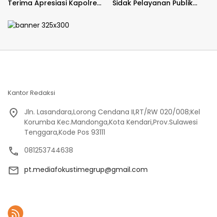
Terima Apresiasi Kapolres
Sidak Pelayanan Publik
Bulukumba
jajaran polres kab. sorong
di Polsek Salawati
Kantor Redaksi
Jln. Lasandara,Lorong Cendana II,RT/RW 020/008;Kel
Korumba Kec.Mandonga,Kota Kendari,Prov.Sulawesi
Tenggara,Kode Pos 93111
081253744638
pt.mediafokustimegrup@gmail.com