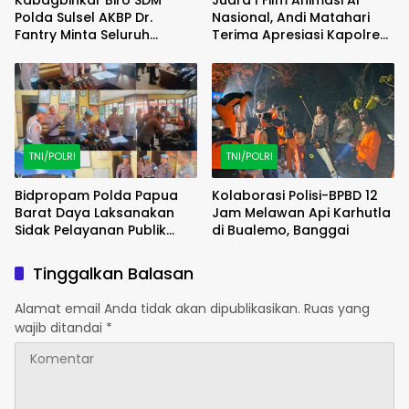
Kabagbinkar Biro SDM
Juara I Film Animasi AI
Polda Sulsel AKBP Dr.
Nasional, Andi Matahari
Fantry Minta Seluruh
Terima Apresiasi Kapolres
Ruangan Bersih Tanpa Ada
Bulukumba
Debu
TNI/POLRI
TNI/POLRI
Bidpropam Polda Papua
Kolaborasi Polisi-BPBD 12
Barat Daya Laksanakan
Jam Melawan Api Karhutla
Sidak Pelayanan Publik
di Bualemo, Banggai
jajaran polres kab. sorong
di Polsek Salawati
Tinggalkan Balasan
Alamat email Anda tidak akan dipublikasikan.
Ruas yang
wajib ditandai
*