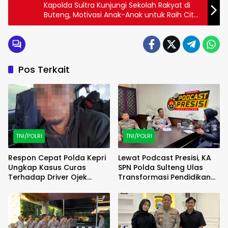
Kapolda Sultra Kunjungi Sekolah Rakyat di
Buteng, Motivasi Anak-Anak untuk Raih Cita-
Cita Tinggi
Pos Terkait
TNI/POLRI
TNI/POLRI
Respon Cepat Polda Kepri
Lewat Podcast Presisi, KA
Ungkap Kasus Curas
SPN Polda Sulteng Ulas
Terhadap Driver Ojek
Transformasi Pendidikan
Online Maxim, Pelaku
Polri Melalui Kurikulum OBE
Berhasil Diamankan