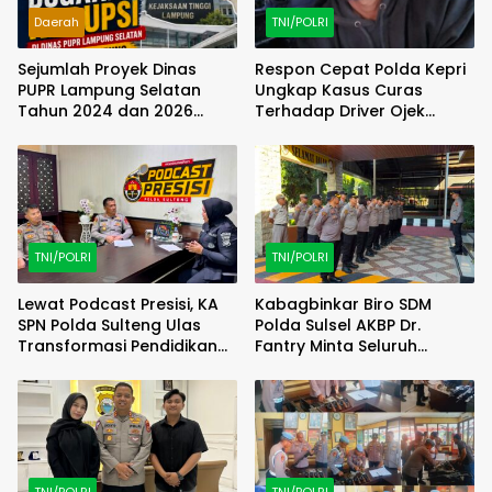
Daerah
TNI/POLRI
Sejumlah Proyek Dinas
Respon Cepat Polda Kepri
PUPR Lampung Selatan
Ungkap Kasus Curas
Tahun 2024 dan 2026
Terhadap Driver Ojek
Dilaporkan DPP KAMPUD Ke
Online Maxim, Pelaku
KEJATI Lampung
Berhasil Diamankan
TNI/POLRI
TNI/POLRI
Lewat Podcast Presisi, KA
Kabagbinkar Biro SDM
SPN Polda Sulteng Ulas
Polda Sulsel AKBP Dr.
Transformasi Pendidikan
Fantry Minta Seluruh
Polri Melalui Kurikulum OBE
Ruangan Bersih Tanpa Ada
Debu
TNI/POLRI
TNI/POLRI