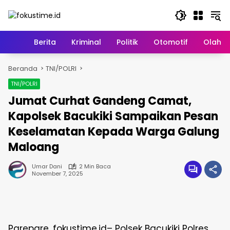
Langsung
ke
konten
Home
Berita
Kriminal
Politik
Otomotif
Olahr
Beranda
TNI/POLRI
TNI/POLRI
Jumat Curhat Gandeng Camat,
Kapolsek Bacukiki Sampaikan Pesan
Keselamatan Kepada Warga Galung
Maloang
Umar Dani
2 Min Baca
November 7, 2025
Parepare, fokustime.id– Polsek Bacukiki Polres