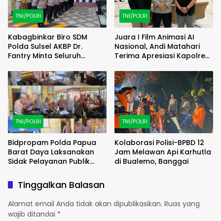
TNI/POLRI
TNI/POLRI
Kabagbinkar Biro SDM
Juara I Film Animasi AI
Polda Sulsel AKBP Dr.
Nasional, Andi Matahari
Fantry Minta Seluruh
Terima Apresiasi Kapolres
Ruangan Bersih Tanpa Ada
Bulukumba
Debu
TNI/POLRI
TNI/POLRI
Bidpropam Polda Papua
Kolaborasi Polisi-BPBD 12
Barat Daya Laksanakan
Jam Melawan Api Karhutla
Sidak Pelayanan Publik
di Bualemo, Banggai
jajaran polres kab. sorong
di Polsek Salawati
Tinggalkan Balasan
Alamat email Anda tidak akan dipublikasikan.
Ruas yang
wajib ditandai
*