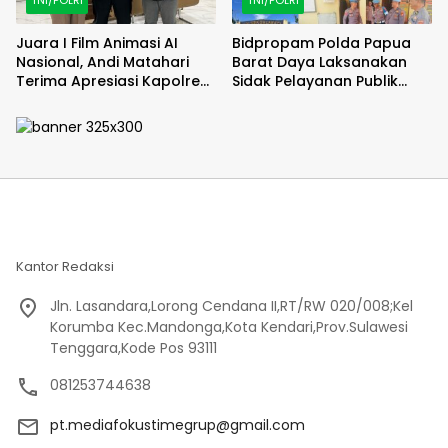
Juara I Film Animasi AI
Bidpropam Polda Papua
Nasional, Andi Matahari
Barat Daya Laksanakan
Terima Apresiasi Kapolres
Sidak Pelayanan Publik
Bulukumba
jajaran polres kab. sorong
di Polsek Salawati
Kantor Redaksi
Jln. Lasandara,Lorong Cendana II,RT/RW 020/008;Kel
Korumba Kec.Mandonga,Kota Kendari,Prov.Sulawesi
Tenggara,Kode Pos 93111
081253744638
pt.mediafokustimegrup@gmail.com