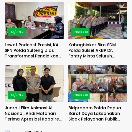
KEJATI Lampung
Berhasil Diamankan
TNI/POLRI
TNI/POLRI
Lewat Podcast Presisi, KA
Kabagbinkar Biro SDM
SPN Polda Sulteng Ulas
Polda Sulsel AKBP Dr.
Transformasi Pendidikan
Fantry Minta Seluruh
Polri Melalui Kurikulum OBE
Ruangan Bersih Tanpa Ada
Debu
TNI/POLRI
TNI/POLRI
Juara I Film Animasi AI
Bidpropam Polda Papua
Nasional, Andi Matahari
Barat Daya Laksanakan
Terima Apresiasi Kapolres
Sidak Pelayanan Publik
Bulukumba
jajaran polres kab. sorong
di Polsek Salawati