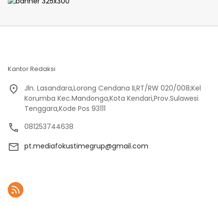
Kantor Redaksi
Jln. Lasandara,Lorong Cendana II,RT/RW 020/008;Kel
Korumba Kec.Mandonga,Kota Kendari,Prov.Sulawesi
Tenggara,Kode Pos 93111
081253744638
pt.mediafokustimegrup@gmail.com