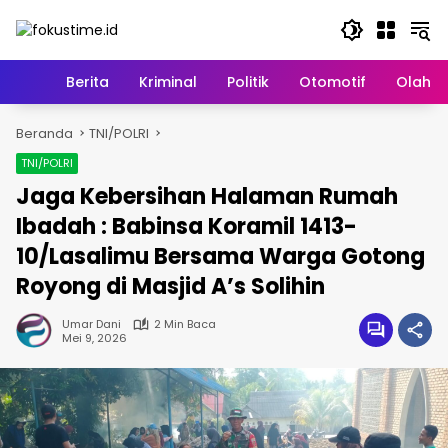
Langsung
ke
konten
Home
Berita
Kriminal
Politik
Otomotif
Olahr
Beranda
TNI/POLRI
TNI/POLRI
Jaga Kebersihan Halaman Rumah
Ibadah : Babinsa Koramil 1413-
10/Lasalimu Bersama Warga Gotong
Royong di Masjid A’s Solihin
Umar Dani
2 Min Baca
Mei 9, 2026