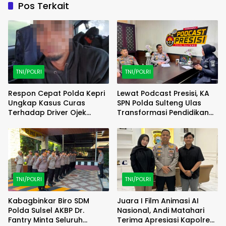
Pos Terkait
TNI/POLRI
TNI/POLRI
Respon Cepat Polda Kepri
Lewat Podcast Presisi, KA
Ungkap Kasus Curas
SPN Polda Sulteng Ulas
Terhadap Driver Ojek
Transformasi Pendidikan
Online Maxim, Pelaku
Polri Melalui Kurikulum OBE
Berhasil Diamankan
TNI/POLRI
TNI/POLRI
Kabagbinkar Biro SDM
Juara I Film Animasi AI
Polda Sulsel AKBP Dr.
Nasional, Andi Matahari
Fantry Minta Seluruh
Terima Apresiasi Kapolres