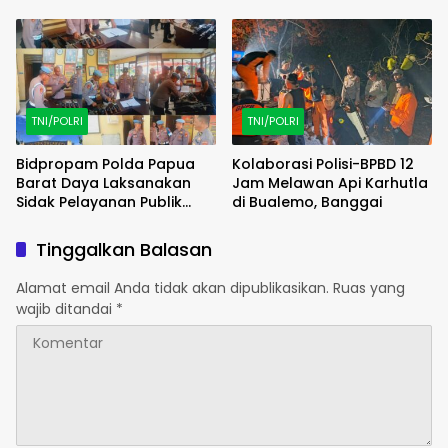
Ruangan Bersih Tanpa Ada
Bulukumba
Debu
TNI/POLRI
TNI/POLRI
Bidpropam Polda Papua
Kolaborasi Polisi-BPBD 12
Barat Daya Laksanakan
Jam Melawan Api Karhutla
Sidak Pelayanan Publik
di Bualemo, Banggai
jajaran polres kab. sorong
di Polsek Salawati
Tinggalkan Balasan
Alamat email Anda tidak akan dipublikasikan.
Ruas yang
wajib ditandai
*