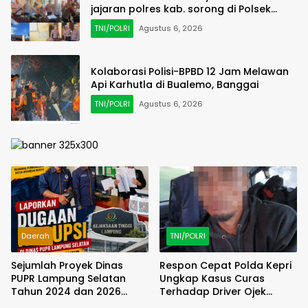
jajaran polres kab. sorong di Polsek
Salawati
TNI/POLRI
Agustus 6, 2026
Kolaborasi Polisi-BPBD 12 Jam Melawan
Api Karhutla di Bualemo, Banggai
TNI/POLRI
Agustus 6, 2026
Daerah
TNI/POLRI
Sejumlah Proyek Dinas
Respon Cepat Polda Kepri
PUPR Lampung Selatan
Ungkap Kasus Curas
Tahun 2024 dan 2026
Terhadap Driver Ojek
Dilaporkan DPP KAMPUD Ke
Online Maxim, Pelaku