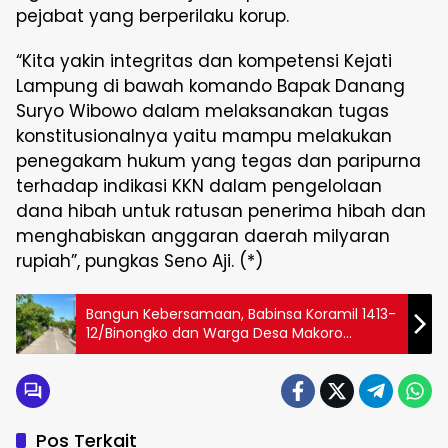
pejabat yang berperilaku korup.
“Kita yakin integritas dan kompetensi Kejati
Lampung di bawah komando Bapak Danang
Suryo Wibowo dalam melaksanakan tugas
konstitusionalnya yaitu mampu melakukan
penegakam hukum yang tegas dan paripurna
terhadap indikasi KKN dalam pengelolaan
dana hibah untuk ratusan penerima hibah dan
menghabiskan anggaran daerah milyaran
rupiah”, pungkas Seno Aji. (*)
Bangun Kebersamaan, Babinsa Koramil 1413-
12/Binongko dan Warga Desa Makoro
Bersatu Bersihkan Bahu Jalan
Pos Terkait