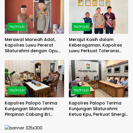
TNI/POLRI
TNI/POLRI
Merawat Marwah Adat,
Merajut Kasih dalam
Kapolres Luwu Pererat
Keberagaman, Kapolres
Silaturahmi dengan Opu
Luwu Perkuat Toleransi
Maddika Bua demi
Lewat Silaturahmi di Gereja
Harmoni dan Kamtibmas
Katolik St. Petrus Padang
Sappa
TNI/POLRI
TNI/POLRI
Kapolres Palopo Terima
Kapolres Palopo Terima
Kunjungan Silaturahmi
Kunjungan Silaturahmi
Pimpinan Cabang Bri
Ketua Kpu, Perkuat Sinergi
Palopo
Jaga Stabilitas Daerah