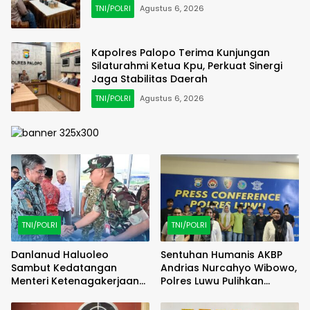
TNI/POLRI
Agustus 6, 2026
Kapolres Palopo Terima Kunjungan
Silaturahmi Ketua Kpu, Perkuat Sinergi
Jaga Stabilitas Daerah
TNI/POLRI
Agustus 6, 2026
TNI/POLRI
TNI/POLRI
Danlanud Haluoleo
Sentuhan Humanis AKBP
Sambut Kedatangan
Andrias Nurcahyo Wibowo,
Menteri Ketenagakerjaan
Polres Luwu Pulihkan
RI
Harmoni Lewat Restorative
Justice