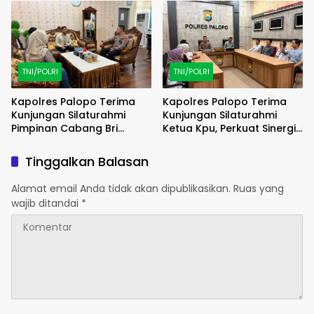
Harmoni dan Kamtibmas
Katolik St. Petrus Padang
Sappa
TNI/POLRI
TNI/POLRI
Kapolres Palopo Terima
Kapolres Palopo Terima
Kunjungan Silaturahmi
Kunjungan Silaturahmi
Pimpinan Cabang Bri
Ketua Kpu, Perkuat Sinergi
Palopo
Jaga Stabilitas Daerah
Tinggalkan Balasan
Alamat email Anda tidak akan dipublikasikan.
Ruas yang
wajib ditandai
*