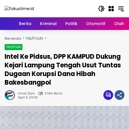
Langsung
ke
konten
Home
Berita
Kriminal
Politik
Otomotif
Olahr
Beranda
TNI/POLRI
TNI/POLRI
Intel Ke Pidsus, DPP KAMPUD Dukung
Kejari Lampung Tengah Usut Tuntas
Dugaan Korupsi Dana Hibah
Bakesbangpol
Umar Dani
3 Min Baca
April 9, 2026