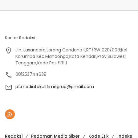
Kantor Redaksi
Jln. Lasandara,Lorong Cendana II,RT/RW 020/008;Kel
Korumba Kec.Mandonga,Kota Kendari,Prov.Sulawesi
Tenggara,Kode Pos 93111
081253744638
pt.mediafokustimegrup@gmail.com
Redaksi
Pedoman Media Siber
Kode Etik
Indeks