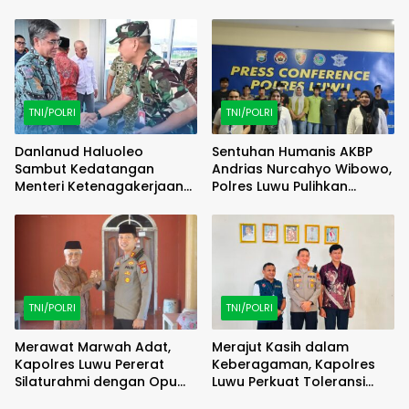
TNI/POLRI
TNI/POLRI
Danlanud Haluoleo
Sentuhan Humanis AKBP
Sambut Kedatangan
Andrias Nurcahyo Wibowo,
Menteri Ketenagakerjaan
Polres Luwu Pulihkan
RI
Harmoni Lewat Restorative
Justice
TNI/POLRI
TNI/POLRI
Merawat Marwah Adat,
Merajut Kasih dalam
Kapolres Luwu Pererat
Keberagaman, Kapolres
Silaturahmi dengan Opu
Luwu Perkuat Toleransi
Maddika Bua demi
Lewat Silaturahmi di Gereja