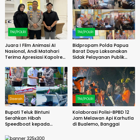
Debu
TNI/POLRI
TNI/POLRI
Juara I Film Animasi AI
Bidpropam Polda Papua
Nasional, Andi Matahari
Barat Daya Laksanakan
Terima Apresiasi Kapolres
Sidak Pelayanan Publik
Bulukumba
jajaran polres kab. sorong
di Polsek Salawati
Daerah
TNI/POLRI
Bupati Teluk Bintuni
Kolaborasi Polisi-BPBD 12
Serahkan Hibah
Jam Melawan Api Karhutla
Speedboat kepada
di Bualemo, Banggai
Kodaeral XIV, Dukung
Ground Breaking