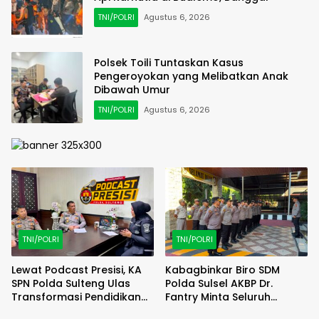
TNI/POLRI
Agustus 6, 2026
Polsek Toili Tuntaskan Kasus
Pengeroyokan yang Melibatkan Anak
Dibawah Umur
TNI/POLRI
Agustus 6, 2026
TNI/POLRI
TNI/POLRI
Lewat Podcast Presisi, KA
Kabagbinkar Biro SDM
SPN Polda Sulteng Ulas
Polda Sulsel AKBP Dr.
Transformasi Pendidikan
Fantry Minta Seluruh
Polri Melalui Kurikulum OBE
Ruangan Bersih Tanpa Ada