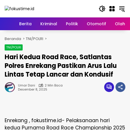
Langsung
ke
konten
Home
Berita
Kriminal
Politik
Otomotif
Olahr
Beranda
TNI/POLRI
TNI/POLRI
Hari Kedua Road Race, Satlantas
Polres Enrekang Pastikan Arus Lalu
Lintas Tetap Lancar dan Kondusif
Umar Dani
2 Min Baca
Desember 8, 2025
Enrekang , fokustime.id- Pelaksanaan hari
kedua Purnama Road Race Championship 2025