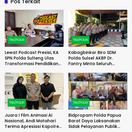
Pos Terkait
TNI/POLRI
TNI/POLRI
Lewat Podcast Presisi, KA
Kabagbinkar Biro SDM
SPN Polda Sulteng Ulas
Polda Sulsel AKBP Dr.
Transformasi Pendidikan
Fantry Minta Seluruh
Polri Melalui Kurikulum OBE
Ruangan Bersih Tanpa Ada
Debu
TNI/POLRI
TNI/POLRI
Juara I Film Animasi AI
Bidpropam Polda Papua
Nasional, Andi Matahari
Barat Daya Laksanakan
Terima Apresiasi Kapolres
Sidak Pelayanan Publik