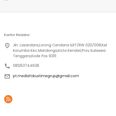
Pelabuhan Babo
Kantor Redaksi
Jln. Lasandara,Lorong Cendana II,RT/RW 020/008;Kel
Korumba Kec.Mandonga,Kota Kendari,Prov.Sulawesi
Tenggara,Kode Pos 93111
081253744638
pt.mediafokustimegrup@gmail.com