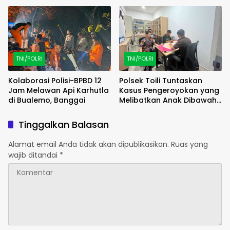
Bulukumba
jajaran polres kab. sorong
di Polsek Salawati
TNI/POLRI
TNI/POLRI
Kolaborasi Polisi-BPBD 12
Polsek Toili Tuntaskan
Jam Melawan Api Karhutla
Kasus Pengeroyokan yang
di Bualemo, Banggai
Melibatkan Anak Dibawah
Umur
Tinggalkan Balasan
Alamat email Anda tidak akan dipublikasikan.
Ruas yang
wajib ditandai
*