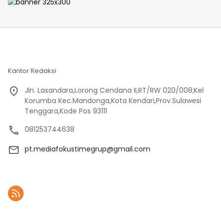
Warga
Kantor Redaksi
Jln. Lasandara,Lorong Cendana II,RT/RW 020/008;Kel
Korumba Kec.Mandonga,Kota Kendari,Prov.Sulawesi
Tenggara,Kode Pos 93111
081253744638
pt.mediafokustimegrup@gmail.com