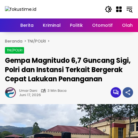
Langsung
ke
konten
Home
Berita
Kriminal
Politik
Otomotif
Olahr
Beranda
TNI/POLRI
TNI/POLRI
Gempa Magnitudo 6,7 Guncang Sigi,
Polri dan Instansi Terkait Bergerak
Cepat Lakukan Penanganan
Umar Dani
3 Min Baca
Juni 17, 2026