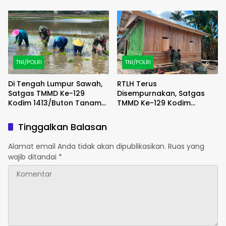
Bersaudara
SPBU Bottopenno
TNI/POLRI
TNI/POLRI
Di Tengah Lumpur Sawah,
RTLH Terus
Satgas TMMD Ke-129
Disempurnakan, Satgas
Kodim 1413/Buton Tanam
TMMD Ke-129 Kodim
Harapan Ketahanan
1413/Buton Percepat
Pangan Bersama Warga
Wujudkan Hunian Layak
Tinggalkan Balasan
Warga
Alamat email Anda tidak akan dipublikasikan.
Ruas yang
wajib ditandai
*