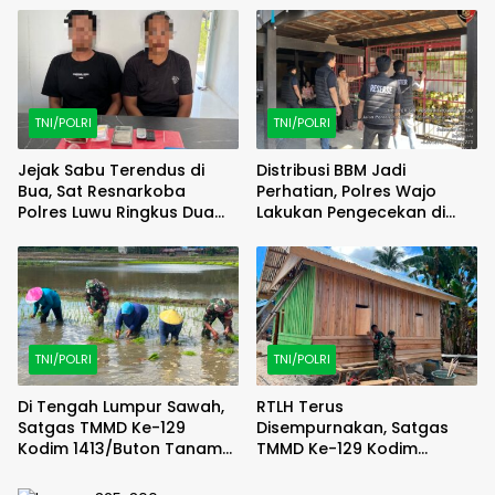
TNI/POLRI
TNI/POLRI
Jejak Sabu Terendus di
Distribusi BBM Jadi
Bua, Sat Resnarkoba
Perhatian, Polres Wajo
Polres Luwu Ringkus Dua
Lakukan Pengecekan di
Bersaudara
SPBU Bottopenno
TNI/POLRI
TNI/POLRI
Di Tengah Lumpur Sawah,
RTLH Terus
Satgas TMMD Ke-129
Disempurnakan, Satgas
Kodim 1413/Buton Tanam
TMMD Ke-129 Kodim
Harapan Ketahanan
1413/Buton Percepat
Pangan Bersama Warga
Wujudkan Hunian Layak