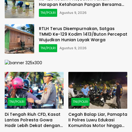
Harapan Ketahanan Pangan Bersama
Warga
TNI/POLRI
Agustus 9, 2026
RTLH Terus Disempurnakan, Satgas
TMMD Ke-129 Kodim 1413/Buton Percepat
Wujudkan Hunian Layak Warga
TNI/POLRI
Agustus 9, 2026
TNI/POLRI
TNI/POLRI
Di Tengah Riuh CFD, Kasat
Cegah Balap Liar, Pamapta
Lantas Polresta Gowa
II Polres Luwu Edukasi
Hadir Lebih Dekat dengan
Komunitas Motor hingga
Masyarakat
Tindak Pelanggar Dini Hari