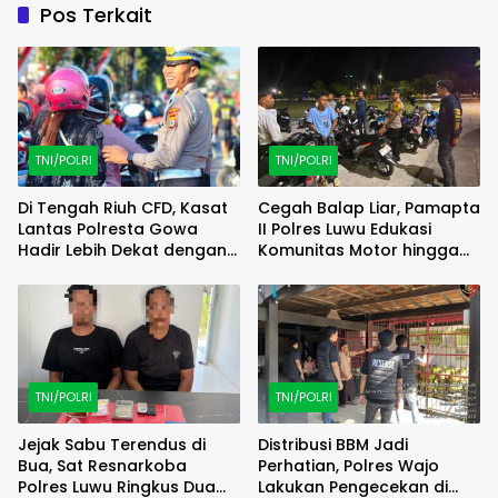
Pos Terkait
TNI/POLRI
TNI/POLRI
Di Tengah Riuh CFD, Kasat
Cegah Balap Liar, Pamapta
Lantas Polresta Gowa
II Polres Luwu Edukasi
Hadir Lebih Dekat dengan
Komunitas Motor hingga
Masyarakat
Tindak Pelanggar Dini Hari
TNI/POLRI
TNI/POLRI
Jejak Sabu Terendus di
Distribusi BBM Jadi
Bua, Sat Resnarkoba
Perhatian, Polres Wajo
Polres Luwu Ringkus Dua
Lakukan Pengecekan di