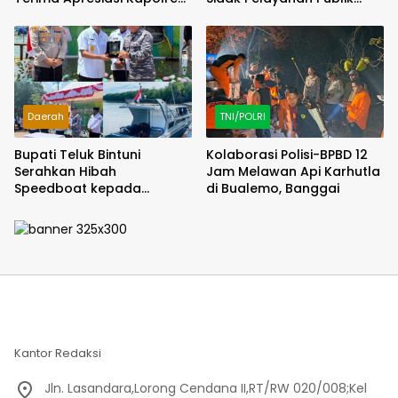
Bulukumba
jajaran polres kab. sorong
di Polsek Salawati
Daerah
TNI/POLRI
Bupati Teluk Bintuni
Kolaborasi Polisi-BPBD 12
Serahkan Hibah
Jam Melawan Api Karhutla
Speedboat kepada
di Bualemo, Banggai
Kodaeral XIV, Dukung
Ground Breaking
Pelabuhan Babo
Kantor Redaksi
Jln. Lasandara,Lorong Cendana II,RT/RW 020/008;Kel