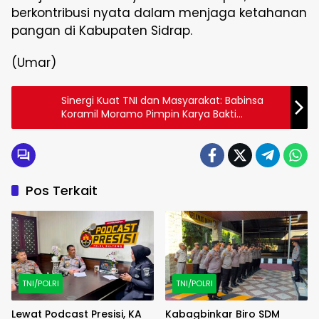
berkontribusi nyata dalam menjaga ketahanan
pangan di Kabupaten Sidrap.
(Umar)
Sinergi Kuat TNI dan Masyarakat: Babinsa
Koramil Moramo Pimpin Karya Bakti
Pemangkasan Pohon di Desa Lamboo
Pos Terkait
TNI/POLRI
TNI/POLRI
Lewat Podcast Presisi, KA
Kabagbinkar Biro SDM