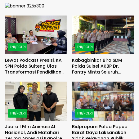
TNI/POLRI
TNI/POLRI
Lewat Podcast Presisi, KA
Kabagbinkar Biro SDM
SPN Polda Sulteng Ulas
Polda Sulsel AKBP Dr.
Transformasi Pendidikan
Fantry Minta Seluruh
Polri Melalui Kurikulum OBE
Ruangan Bersih Tanpa Ada
Debu
TNI/POLRI
TNI/POLRI
Juara I Film Animasi AI
Bidpropam Polda Papua
Nasional, Andi Matahari
Barat Daya Laksanakan
Terima Apresiasi Kapolres
Sidak Pelayanan Publik