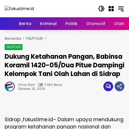
Langsung
ke
konten
Home
Berita
Kriminal
Politik
Otomotif
Olahr
Beranda
TNI/POLRI
TNI/POLRI
Dukung Ketahanan Pangan, Babinsa
Koramil 1420-05/Dua Pitue Dampingi
Kelompok Tani Olah Lahan di Sidrap
Umar Dani
2 Min Baca
Oktober 25, 2025
Sidrap ,fokustime.id– Dalam upaya mendukung
program ketahanan pangan nasional dan