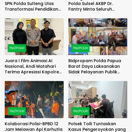
SPN Polda Sulteng Ulas
Polda Sulsel AKBP Dr.
Transformasi Pendidikan
Fantry Minta Seluruh
Polri Melalui Kurikulum OBE
Ruangan Bersih Tanpa Ada
Debu
TNI/POLRI
TNI/POLRI
Juara I Film Animasi AI
Bidpropam Polda Papua
Nasional, Andi Matahari
Barat Daya Laksanakan
Terima Apresiasi Kapolres
Sidak Pelayanan Publik
Bulukumba
jajaran polres kab. sorong
di Polsek Salawati
TNI/POLRI
TNI/POLRI
Kolaborasi Polisi-BPBD 12
Polsek Toili Tuntaskan
Jam Melawan Api Karhutla
Kasus Pengeroyokan yang