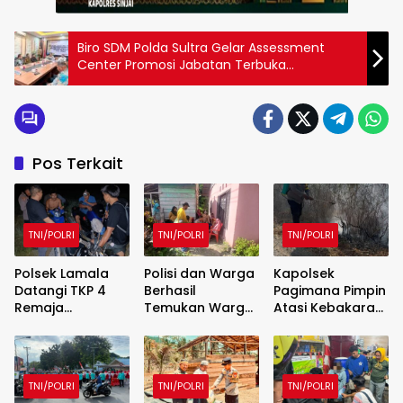
Biro SDM Polda Sultra Gelar Assessment
Center Promosi Jabatan Terbuka
Kasatresnarkoba Polres Kolaka Utara
Pos Terkait
TNI/POLRI
TNI/POLRI
TNI/POLRI
Polsek Lamala
Polisi dan Warga
Kapolsek
Datangi TKP 4
Berhasil
Pagimana Pimpin
Remaja
Temukan Warga
Atasi Kebakaran
Tenggelam di
Masama,
Lahan,
Perairan
Banggai,
Selamatkan
Masama
Dilaporkan
Lingkungan
Banggai
Hilang Selama 2
Sekitar
TNI/POLRI
TNI/POLRI
TNI/POLRI
Hari