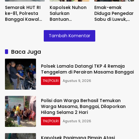
Semarak HUT RI
Kapolsek Nuhon
Emak-emak
ke-81, Polresta
Salurkan
Diduga Pengedar
Banggai Kawal
Bantuan
Sabu di Luwuk,
Suksesnya
Sembako
Banggai
Lomba Gerak
kepada Korban
Ditangkap Polisi
Tambah Komentar
Jalan di Kota
Kebakaran di
Luwuk
Desa
Pulodalagan
Baca Juga
Polsek Lamala Datangi TKP 4 Remaja
Tenggelam di Perairan Masama Banggai
TNI/POLRI
Agustus 9, 2026
Polisi dan Warga Berhasil Temukan
Warga Masama, Banggai, Dilaporkan
Hilang Selama 2 Hari
TNI/POLRI
Agustus 9, 2026
Kapolsek Pagimana Pimpin Atasi