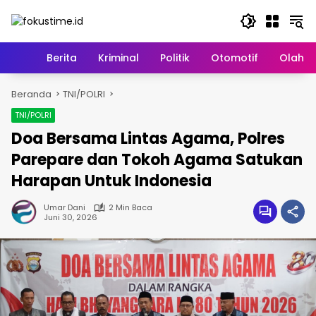
Langsung
ke
konten
Home
Berita
Kriminal
Politik
Otomotif
Olahr
Beranda
TNI/POLRI
TNI/POLRI
Doa Bersama Lintas Agama, Polres
Parepare dan Tokoh Agama Satukan
Harapan Untuk Indonesia
Umar Dani
2 Min Baca
Juni 30, 2026