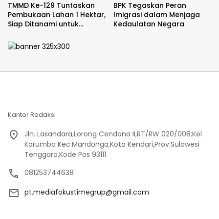
TMMD Ke-129 Tuntaskan
BPK Tegaskan Peran
Pembukaan Lahan 1 Hektar,
Imigrasi dalam Menjaga
Siap Ditanami untuk
Kedaulatan Negara
Perkuat Ketahanan
Pangan Kampung Sesor
Kantor Redaksi
Jln. Lasandara,Lorong Cendana II,RT/RW 020/008;Kel
Korumba Kec.Mandonga,Kota Kendari,Prov.Sulawesi
Tenggara,Kode Pos 93111
081253744638
pt.mediafokustimegrup@gmail.com