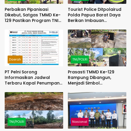
Perbaikan Pipanisasi
Tourist Police Ditpolairud
Dikebut, Satgas TMMD Ke-
Polda Papua Barat Daya
129 Pastikan Program TNI
Berikan Imbauan
Manunggal Air Bersih
Keselamatan kepada
Segera Dinikmati Warga
Wisatawan
Kampung Sesor
Daerah
TNI/POLRI
PT Pelni Sorong
Prasasti TMMD Ke-129
Informasikan Jadwal
Rampung Dibangun,
Terbaru Kapal Penumpang
Menjadi Simbol
dan Sabuk Nusantara di
Pengabdian TNI dan
Papua Barat Daya
Kenangan Abadi untuk
Kampung Sesor
TNI/POLRI
Nasional