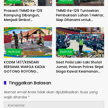
TNI/POLRI
TNI/POLRI
Prasasti TMMD Ke-129
TMMD Ke-129 Tuntaskan
Rampung Dibangun,
Pembukaan Lahan 1 Hektar,
Menjadi Simbol
Siap Ditanami untuk
Pengabdian TNI dan
Perkuat Ketahanan
Kenangan Abadi untuk
Pangan Kampung Sesor
Kampung Sesor
TNI/POLRI
TNI/POLRI
KODIM 1417/KENDARI
Saat Polisi Laki-Laki Sholat
BERSAMA WARGA KADIA
Jumat, Polwan Polres Sinjai
GOTONG ROYONG
Siaga Kawal Keamanan
PERCANTIK JEMBATAN DESA
dan Pelayanan.
DENGAN SEMANGAT MERAH
Tinggalkan Balasan
PUTIH
Alamat email Anda tidak akan dipublikasikan.
Ruas yang
wajib ditandai
*