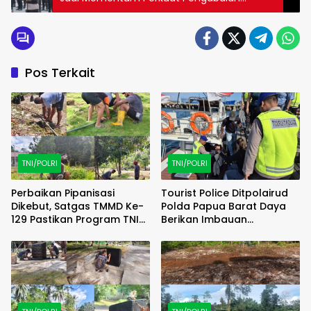
kepada Masyarakat
Pos Terkait
TNI/POLRI
TNI/POLRI
Perbaikan Pipanisasi
Tourist Police Ditpolairud
Dikebut, Satgas TMMD Ke-
Polda Papua Barat Daya
129 Pastikan Program TNI
Berikan Imbauan
Manunggal Air Bersih
Keselamatan kepada
Segera Dinikmati Warga
Wisatawan
Kampung Sesor